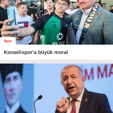
Spor
Kocaelispor'a büyük moral