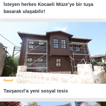
İsteyen herkes Kocaeli Müze’ye bir tuşa
basarak ulaşabilir!
Genel
Tavşancıl'a yeni sosyal tesis