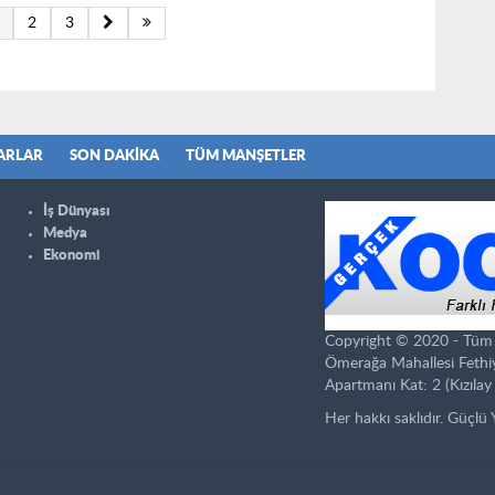
2
3
ARLAR
SON DAKIKA
TÜM MANŞETLER
İş Dünyası
Medya
Ekonomi
Copyright © 2020 - Tüm ha
Ömerağa Mahallesi Fethi
Apartmanı Kat: 2 (Kızılay 
Her hakkı saklıdır. Güçlü 