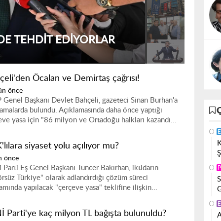
EVLETIN TASFIYESINE
çeli'den Öcalan ve Demirtaş çağrısı!
gün önce
Genel Başkanı Devlet Bahçeli, gazeteci Sinan Burhan'a
lamalarda bulundu. Açıklamasında daha önce yaptığı
eve yasa için "86 milyon ve Ortadoğu halkları kazandı...
E
K
lılara siyaset yolu açılıyor mu?
Ş
n önce
Parti Eş Genel Başkanı Tuncer Bakırhan, iktidarın
P
örsüz Türkiye" olarak adlandırdığı çözüm süreci
S
amında yapılacak "çerçeve yasa" teklifine ilişkin...
G
E
İ Parti'ye kaç milyon TL bağışta bulunuldu?
A