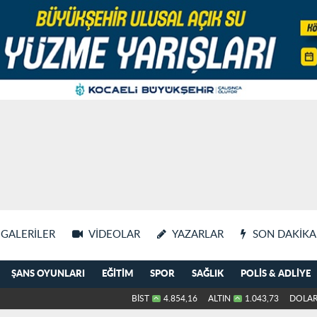
GALERILER
VIDEOLAR
YAZARLAR
SON DAKIKA
ŞANS OYUNLARI
EĞITIM
SPOR
SAĞLIK
POLIS & ADLIYE
BİST
4.854,16
ALTIN
1.043,73
DOLA