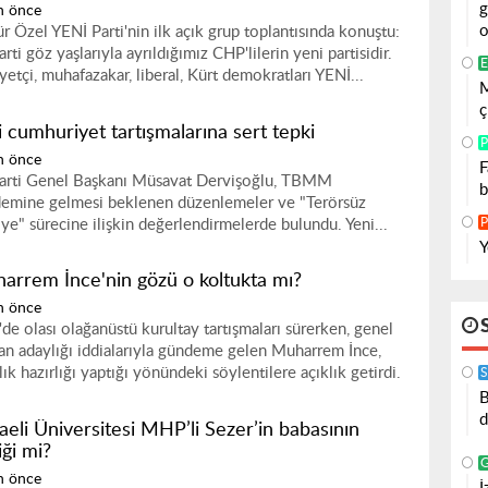
g
n önce
o
r Özel YENİ Parti'nin ilk açık grup toplantısında konuştu:
rti göz yaşlarıyla ayrıldığımız CHP'lilerin yeni partisidir.
E
yetçi, muhafazakar, liberal, Kürt demokratları YENİ...
M
ç
i cumhuriyet tartışmalarına sert tepki
P
n önce
F
Parti Genel Başkanı Müsavat Dervişoğlu, TBMM
b
emine gelmesi beklenen düzenlemeler ve "Terörsüz
P
iye" sürecine ilişkin değerlendirmelerde bulundu. Yeni...
Y
arrem İnce'nin gözü o koltukta mı?
n önce
de olası olağanüstü kurultay tartışmaları sürerken, genel
an adaylığı iddialarıyla gündeme gelen Muharrem İnce,
ık hazırlığı yaptığı yönündeki söylentilere açıklık getirdi.
S
B
d
aeli Üniversitesi MHP’li Sezer’in babasının
liği mi?
n önce