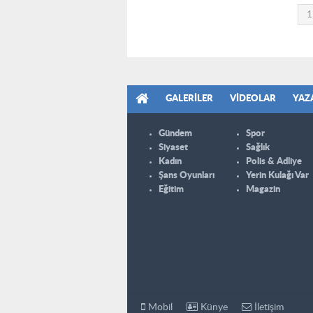
1
GALERILER
VIDEOLAR
YAZ
Gündem
Spor
Siyaset
Sağlık
Kadın
Polis & Adliye
Şans Oyunları
Yerin Kulağı Var
Eğitim
Magazin
Mobil
Künye
İletişim