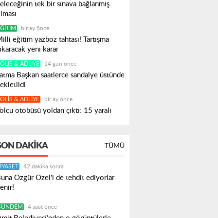
eleceğinin tek bir sınava bağlanmış
lması
ĞITIM
bir ay önce
illi eğitim yazboz tahtası! Tartışma
ıkaracak yeni karar
OLIS & ADLIYE
14 gün önce
atma Başkan saatlerce sandalye üstünde
ekletildi
OLIS & ADLIYE
bir ay önce
olcu otobüsü yoldan çıktı: 15 yaralı
SON DAKIKA
TÜMÜ
IYASET
42 dakika sonra
una Özgür Özel'i de tehdit ediyorlar
enir!
GÜNDEM
4 saat önce