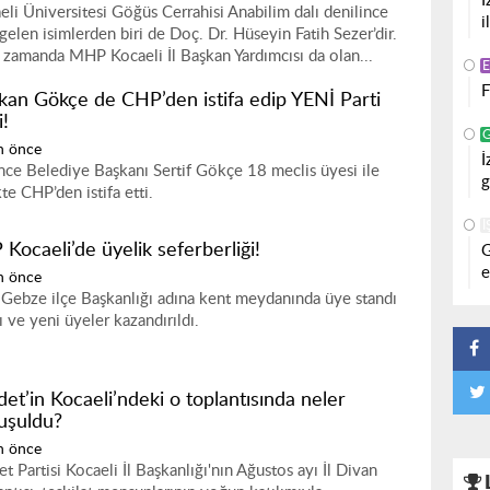
İ
eli Üniversitesi Göğüs Cerrahisi Anabilim dalı denilince
i
 gelen isimlerden biri de Doç. Dr. Hüseyin Fatih Sezer’dir.
 zamanda MHP Kocaeli İl Başkan Yardımcısı da olan...
F
kan Gökçe de CHP’den istifa edip YENİ Parti
i!
n önce
İ
nce Belediye Başkanı Sertif Gökçe 18 meclis üyesi ile
g
kte CHP’den istifa etti.
İ
Kocaeli’de üyelik seferberliği!
G
e
n önce
Gebze ilçe Başkanlığı adına kent meydanında üye standı
ı ve yeni üyeler kazandırıldı.
et’in Kocaeli’ndeki o toplantısında neler
uşuldu?
n önce
t Partisi Kocaeli İl Başkanlığı'nın Ağustos ayı İl Divan