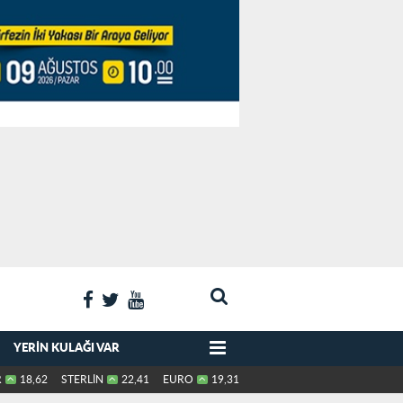
YERIN KULAĞI VAR
R
18,62
STERLİN
22,41
EURO
19,31