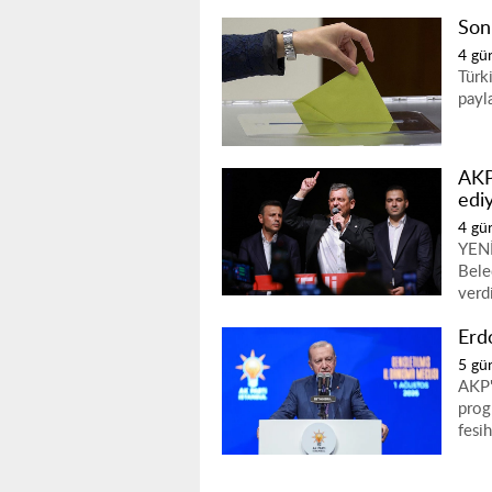
Son 
4 gü
Türk
payla
AKP'
edi
4 gü
YENİ
Bele
verd
Erd
5 gü
AKP'
prog
fesi