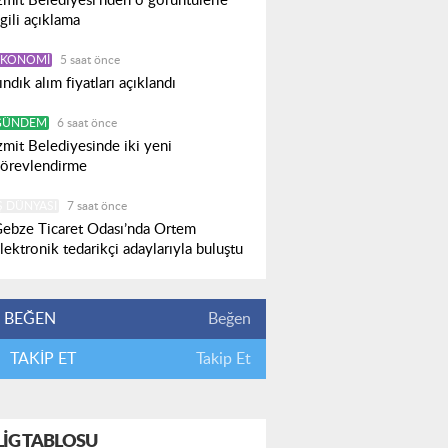
zmit Belediyesi’nden o görüntülerle
lgili açıklama
EKONOMI
5 saat önce
ındık alım fiyatları açıklandı
GÜNDEM
6 saat önce
zmit Belediyesinde iki yeni
örevlendirme
Ş DÜNYASI
7 saat önce
ebze Ticaret Odası’nda Ortem
lektronik tedarikçi adaylarıyla buluştu
BEĞEN
Beğen
TAKİP ET
Takip Et
LIG TABLOSU