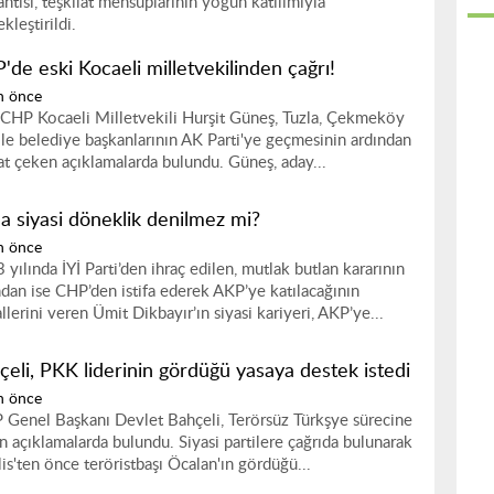
antısı, teşkilat mensuplarının yoğun katılımıyla
kleştirildi.
'de eski Kocaeli milletvekilinden çağrı!
n önce
 CHP Kocaeli Milletvekili Hurşit Güneş, Tuzla, Çekmeköy
ile belediye başkanlarının AK Parti'ye geçmesinin ardından
at çeken açıklamalarda bulundu. Güneş, aday...
a siyasi döneklik denilmez mi?
n önce
 yılında İYİ Parti’den ihraç edilen, mutlak butlan kararının
ndan ise CHP’den istifa ederek AKP’ye katılacağının
llerini veren Ümit Dikbayır’ın siyasi kariyeri, AKP’ye...
çeli, PKK liderinin gördüğü yasaya destek istedi
n önce
Genel Başkanı Devlet Bahçeli, Terörsüz Türkşye sürecine
kin açıklamalarda bulundu. Siyasi partilere çağrıda bulunarak
is'ten önce teröristbaşı Öcalan'ın gördüğü...