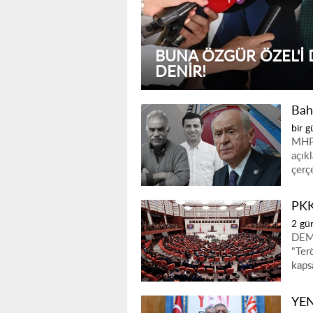
ÖZGÜR ÖZEL GELIN D
ORTAK OLMAYIN
Bah
bir 
MHP 
açık
çerç
PKK'
2 gü
DEM 
"Ter
kaps
YEN