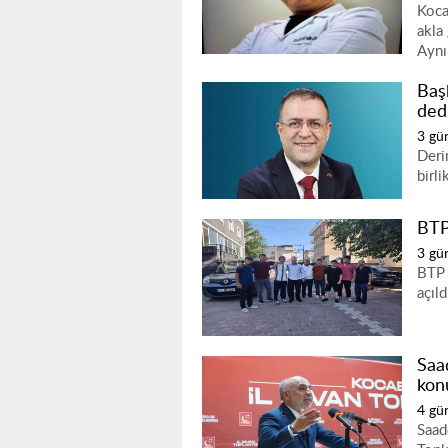
Koca
akla
Aynı
Baş
ded
3 gü
Deri
birli
BTP 
3 gü
BTP 
açıld
Saad
kon
4 gü
Saade