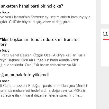
anketten hangi parti birinci çıktı?
n önce
iye Veri Haritası'nın Temmuz ayı seçim anketi kamuoyuyla
şıldı. CHP'de büyük düşüş, zirve el değiştirdi...
liler başkanları tehdit ederek mi transfer
yor?
n önce
 Parti Genel Başkanı Özgür Özel, AKP'ye katılan Tuzla
diye Başkanı Eren Ali Bingöl'ün baskı altında karar
iğini öne sürdü. Özel, "Ya hapse atılacaksın ya AK...
oğan muhalefete yüklendi
n önce
li Cumhurbaşkanı Erdoğan, partisinin İl Danışma Meclisi
ramında muhalefeti hedef aldı. Erdoğan ayrıca, PKK'nin
h sürecine ilişkin yasal düzenlemelerle sürecin ivme...