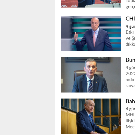
Topl
gerçe
CHP
4 gü
Eski
ve Ş
dikk
Bun
4 gü
2023
ardı
sinya
Bah
4 gü
MHP 
iliş
Mecl