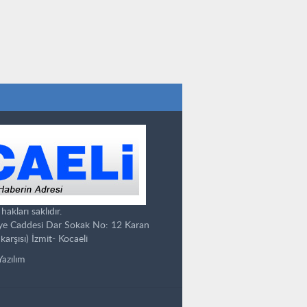
kları saklıdır.
ye Caddesi Dar Sokak No: 12 Karan
karşısı) İzmit- Kocaeli
Yazılım