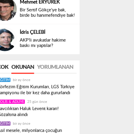
Mehmet ERYÜREK
Bir Sertif Gökçe’ye bak,
birde bu hanımefendiye bak!
İdris ÇELEBİ
AKP’li avukatlar hakime
baskı mı yaptılar?
ÇOK
OKUNAN
YORUMLANAN
ĞITIM
bir ay önce
örfezim Eğitim Kurumları, LGS Türkiye
ampiyonu ile bir kez daha gururlandı
OLIS & ADLIYE
25 gün önce
avcılıktan Haluk Levent kararı!
özaltına alındı
ĞITIM
bir ay önce
sıl mesele, milyonlarca çocuğun