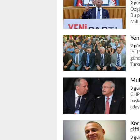
2 gü
Özgü
Bu pa
Milli
Yen
2 gü
İYİ 
günd
Türk
Muh
3 gü
CHP'
başk
adayl
Koc
çift
3 gü