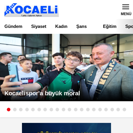
MENÜ
Gündem
Siyaset
Kadın
Şans
Eğitim
Spo
Oyunları
Kocaelispor'a büyük moral