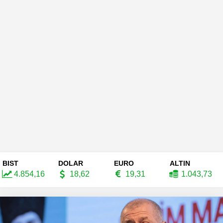
BIST
DOLAR
EURO
ALTIN
4.854,16
18,62
19,31
1.043,73