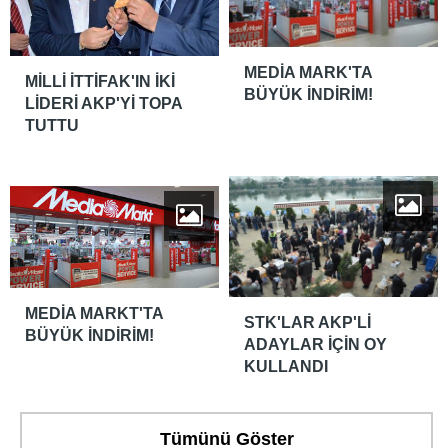
MEDİA MARK'TA
MİLLİ İTTİFAK'IN İKİ
BÜYÜK İNDİRİM!
LİDERİ AKP'Yİ TOPA
TUTTU
MEDİA MARKT'TA
STK'LAR AKP'Lİ
BÜYÜK İNDİRİM!
ADAYLAR İÇİN OY
KULLANDI
Tümünü Göster