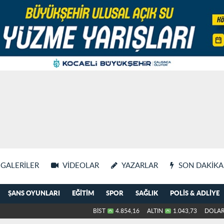
GALERILER
VIDEOLAR
YAZARLAR
SON DAKIKA
ŞANS OYUNLARI
EĞITIM
SPOR
SAĞLIK
POLIS & ADLIYE
BİST
4.854,16
ALTIN
1.043,73
DOLA