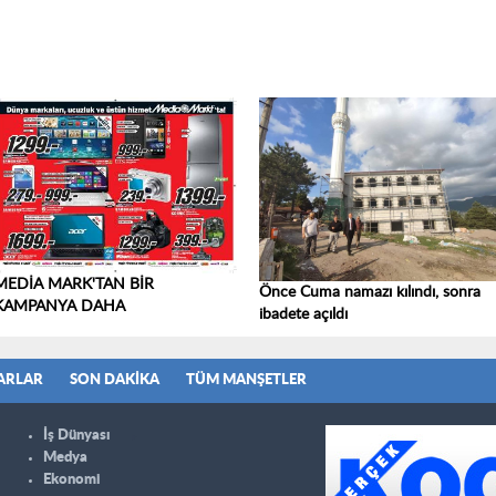
MEDİA MARK'TAN BİR
Önce Cuma namazı kılındı, sonra
KAMPANYA DAHA
ibadete açıldı
ARLAR
SON DAKIKA
TÜM MANŞETLER
İş Dünyası
Medya
Ekonomi