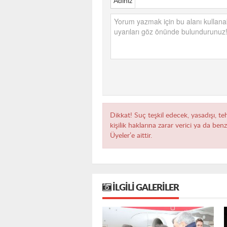
Adınız
Dikkat! Suç teşkil edecek, yasadışı, te
kişilik haklarına zarar verici ya da ben
Üyeler’e aittir.
İLGILI GALERILER