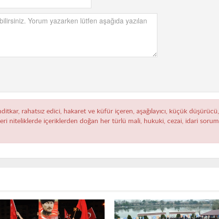
hditkar, rahatsız edici, hakaret ve küfür içeren, aşağılayıcı, küçük düşürücü
zeri niteliklerde içeriklerden doğan her türlü mali, hukuki, cezai, idari sor