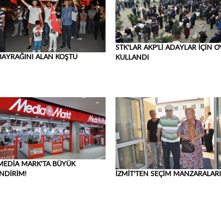
STK'LAR AKP'Lİ ADAYLAR İÇİN O
BAYRAĞINI ALAN KOŞTU
KULLANDI
MEDİA MARK'TA BÜYÜK
İZMİT'TEN SEÇİM MANZARALARI
İNDİRİM!