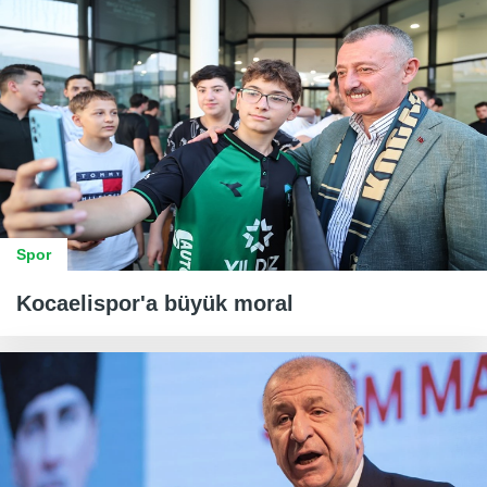
Spor
Kocaelispor'a büyük moral