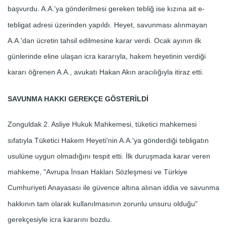
başvurdu. A.A.'ya gönderilmesi gereken tebliğ ise kızına ait e-
tebligat adresi üzerinden yapıldı. Heyet, savunması alınmayan
A.A.'dan ücretin tahsil edilmesine karar verdi. Ocak ayının ilk
günlerinde eline ulaşan icra kararıyla, hakem heyetinin verdiği
kararı öğrenen A.A., avukatı Hakan Akın aracılığıyla itiraz etti.
SAVUNMA HAKKI GEREKÇE GÖSTERİLDİ
Zonguldak 2. Asliye Hukuk Mahkemesi, tüketici mahkemesi
sıfatıyla Tüketici Hakem Heyeti'nin A.A.'ya gönderdiği tebligatın
usulüne uygun olmadığını tespit etti. İlk duruşmada karar veren
mahkeme, "Avrupa İnsan Hakları Sözleşmesi ve Türkiye
Cumhuriyeti Anayasası ile güvence altına alınan iddia ve savunma
hakkının tam olarak kullanılmasının zorunlu unsuru olduğu"
gerekçesiyle icra kararını bozdu.