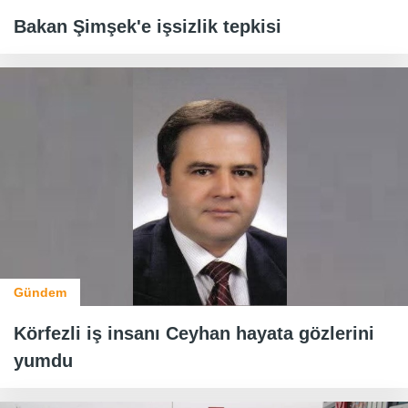
Bakan Şimşek'e işsizlik tepkisi
Gündem
Körfezli iş insanı Ceyhan hayata gözlerini
yumdu