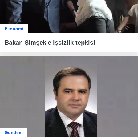
Ekonomi
Bakan Şimşek'e işsizlik tepkisi
Gündem