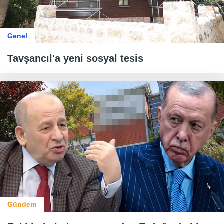
Genel
Tavşancıl'a yeni sosyal tesis
Gündem