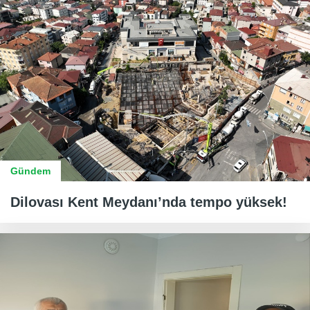
Gündem
Dilovası Kent Meydanı’nda tempo yüksek!