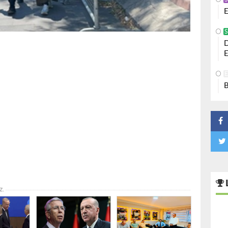
E
S
D
E
B
z.