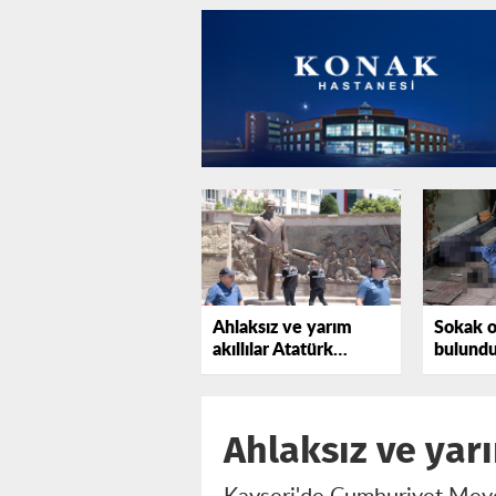
Ahlaksız ve yarım
Sokak o
akıllılar Atatürk
bulund
anıtına saldırdı
Ahlaksız ve yarı