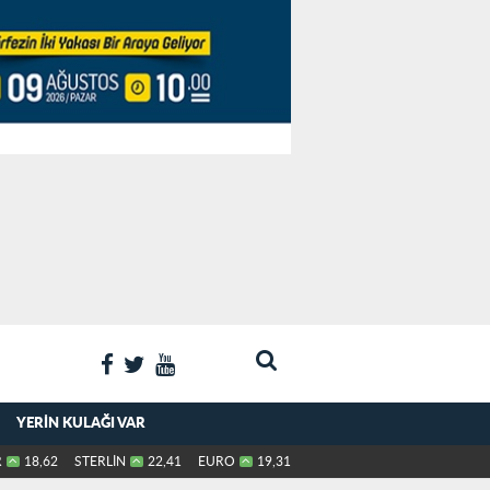
YERIN KULAĞI VAR
R
18,62
STERLİN
22,41
EURO
19,31