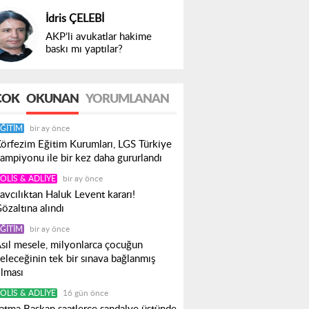
İdris ÇELEBİ
AKP’li avukatlar hakime
baskı mı yaptılar?
ÇOK
OKUNAN
YORUMLANAN
ĞITIM
bir ay önce
örfezim Eğitim Kurumları, LGS Türkiye
ampiyonu ile bir kez daha gururlandı
OLIS & ADLIYE
bir ay önce
avcılıktan Haluk Levent kararı!
özaltına alındı
ĞITIM
bir ay önce
sıl mesele, milyonlarca çocuğun
eleceğinin tek bir sınava bağlanmış
lması
OLIS & ADLIYE
16 gün önce