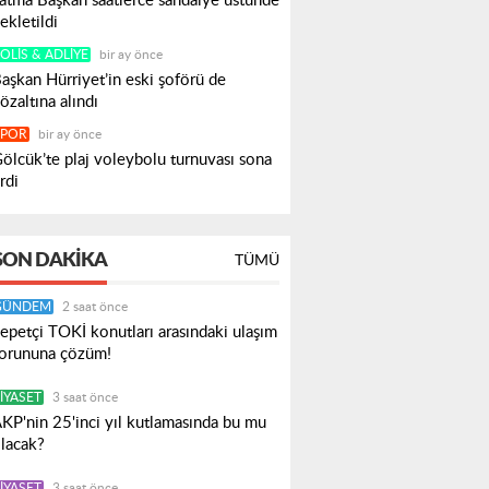
atma Başkan saatlerce sandalye üstünde
ekletildi
OLIS & ADLIYE
bir ay önce
aşkan Hürriyet’in eski şoförü de
özaltına alındı
SPOR
bir ay önce
ölcük’te plaj voleybolu turnuvası sona
rdi
SON DAKIKA
TÜMÜ
GÜNDEM
2 saat önce
epetçi TOKİ konutları arasındaki ulaşım
orununa çözüm!
IYASET
3 saat önce
KP'nin 25'inci yıl kutlamasında bu mu
lacak?
IYASET
3 saat önce