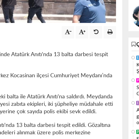
rinde Atatürk Anıtı'nda 13 balta darbesi tespit
E
K
Ş
erkez Kocasinan ilçesi Cumhuriyet Meydanı’nda
P
S
G
ki balta ile Atatürk Anıtı'na saldırdı. Meydanda
E
si zabıta ekipleri, iki şüpheliye müdahale etti
A
yerine çok sayıda polis ekibi sevk edildi.
g
o
tı'nda 13 balta darbesi tespit edildi. Gözaltına
P
fadeleri alınmak üzere polis merkezine