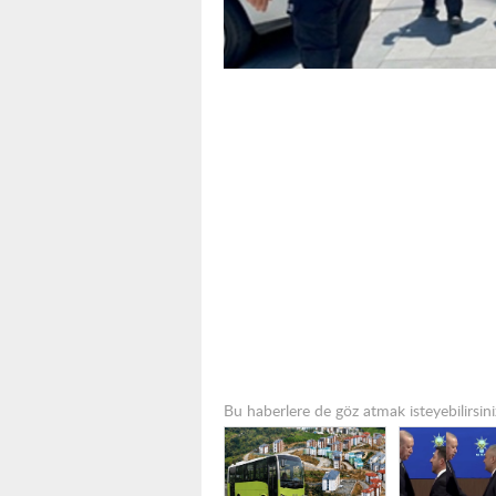
Bu haberlere de göz atmak isteyebilirsini