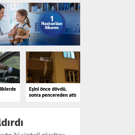
liklerde
Eşini önce dövdü,
sonra pencereden attı
ldırdı