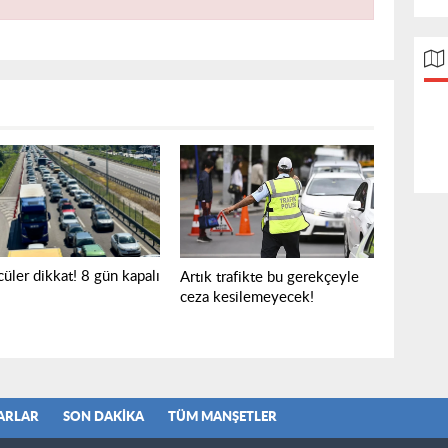
üler dikkat! 8 gün kapalı
Artık trafikte bu gerekçeyle
ceza kesilemeyecek!
ARLAR
SON DAKIKA
TÜM MANŞETLER