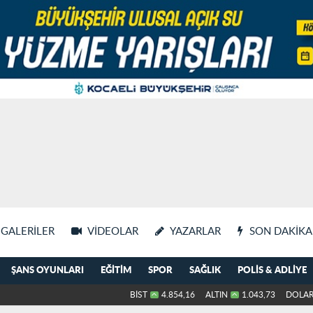
GALERILER
VIDEOLAR
YAZARLAR
SON DAKIKA
ŞANS OYUNLARI
EĞITIM
SPOR
SAĞLIK
POLIS & ADLIYE
BİST
4.854,16
ALTIN
1.043,73
DOLA