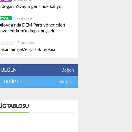
rdoğan, Yavaş'ın gerisinde kalıyor
IYASET
5 saat önce
ilovası’nda DEM Parti yöneticileri
nver Yıldırım’ın kapısını çaldı
EKONOMI
5 saat önce
akan Şimşek'e işsizlik tepkisi
BEĞEN
Beğen
TAKİP ET
Takip Et
LIG TABLOSU