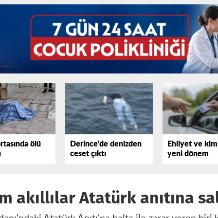
rtasında ölü
Derince’de denizden
Ehliyet ve kim
u
ceset çıktı
yeni dönem
m akıllılar Atatürk anıtına sa