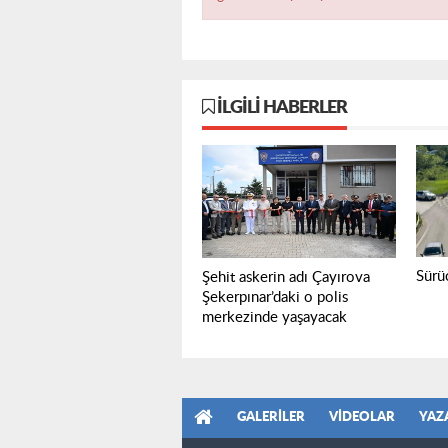
İLGILI HABERLER
Sürüc
Şehit askerin adı Çayırova
Şekerpınar’daki o polis
merkezinde yaşayacak
GALERILER
VIDEOLAR
YAZ