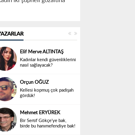
adın iki şüpheli gözaltına
YAZARLAR
Elif Merve ALTINTAŞ
Kadınlar kendi güvenliklerini
nasıl sağlayacak?
Orçun OĞUZ
Kellesi kopmuş çok padişah
gördük!
Mehmet ERYÜREK
Bir Sertif Gökçe’ye bak,
birde bu hanımefendiye bak!