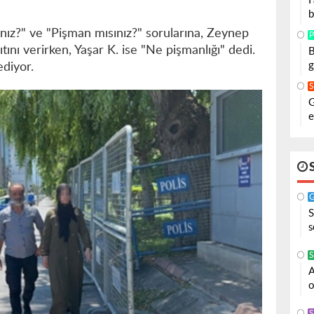
F
b
ız?" ve "Pişman mısınız?" sorularına, Zeynep
P
ıtını verirken, Yaşar K. ise "Ne pişmanlığı" dedi.
B
g
ediyor.
G
e
S
s
S
A
o
S