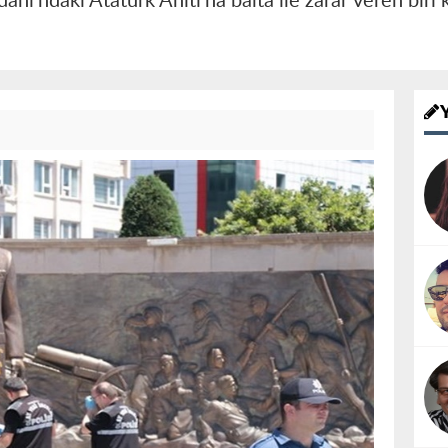
ı'ndaki Atatürk Anıtı'na balta ile zarar veren biri k