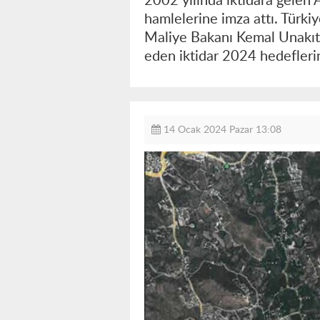
2002 yılında iktidara gelen
hamlelerine imza attı. Türkiy
Maliye Bakanı Kemal Unakıtan
eden iktidar 2024 hedeflerini
14 Ocak 2024 Pazar 13:08