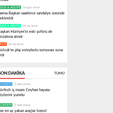
OLIS & ADLIYE
16 gün önce
atma Başkan saatlerce sandalye üstünde
ekletildi
OLIS & ADLIYE
bir ay önce
aşkan Hürriyet’in eski şoförü de
özaltına alındı
SPOR
bir ay önce
ölcük’te plaj voleybolu turnuvası sona
rdi
SON DAKIKA
TÜMÜ
GÜNDEM
3 saat sonra
örfezli iş insanı Ceyhan hayata
özlerini yumdu
GÜNDEM
2 saat sonra
şte en az yakan araçlar listesi!