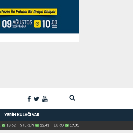
YERIN KULAĞI VAR
R
18,62
STERLİN
22,41
EURO
19,31