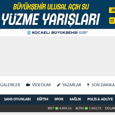
GALERILER
VIDEOLAR
YAZARLAR
SON DAKIKA
ŞANS OYUNLARI
EĞITIM
SPOR
SAĞLIK
POLIS & ADLIYE
BİST
4.854,16
ALTIN
1.043,73
DOLA