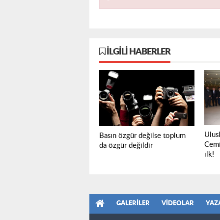
İLGILI HABERLER
Ulusl
Basın özgür değilse toplum
Cemi
da özgür değildir
ilk!
GALERILER
VIDEOLAR
YAZ