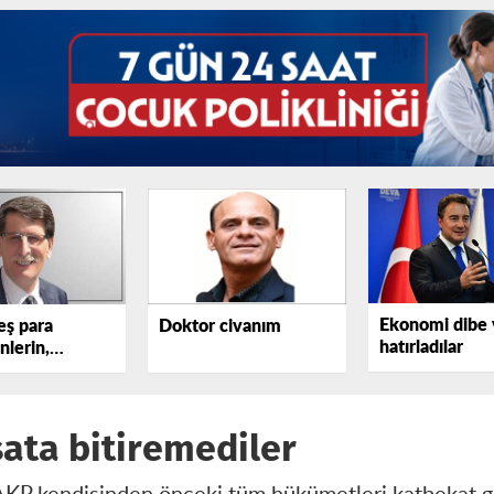
Ekonomi dibe 
eş para
Doktor civanım
hatırladılar
lerin,
ların
sata bitiremediler