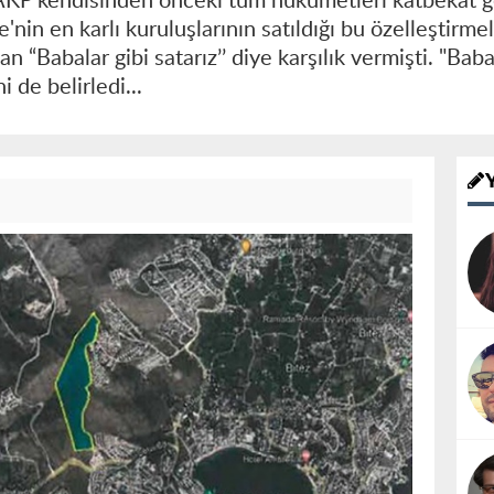
 AKP kendisinden önceki tüm hükümetleri katbekat g
e'nin en karlı kuruluşlarının satıldığı bu özelleştirm
 “Babalar gibi satarız’’ diye karşılık vermişti. "Ba
 de belirledi...