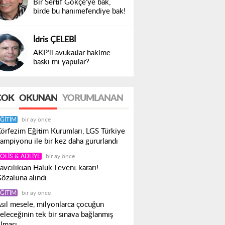
Bir Sertif Gökçe’ye bak,
birde bu hanımefendiye bak!
İdris ÇELEBİ
AKP’li avukatlar hakime
baskı mı yaptılar?
ÇOK
OKUNAN
YORUMLANAN
ĞITIM
bir ay önce
örfezim Eğitim Kurumları, LGS Türkiye
ampiyonu ile bir kez daha gururlandı
OLIS & ADLIYE
bir ay önce
avcılıktan Haluk Levent kararı!
özaltına alındı
ĞITIM
bir ay önce
sıl mesele, milyonlarca çocuğun
eleceğinin tek bir sınava bağlanmış
lması