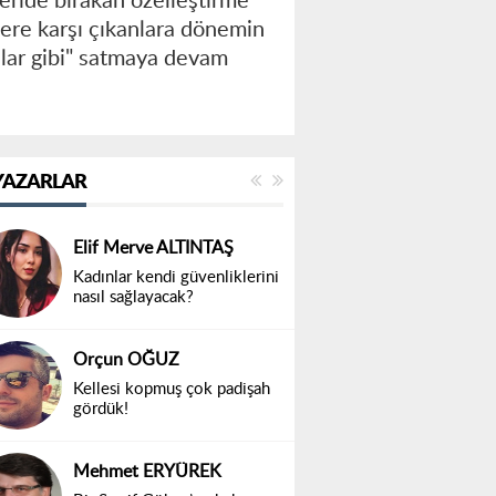
eride bırakan özelleştirme
elere karşı çıkanlara dönemin
balar gibi" satmaya devam
YAZARLAR
Elif Merve ALTINTAŞ
Kadınlar kendi güvenliklerini
nasıl sağlayacak?
Orçun OĞUZ
Kellesi kopmuş çok padişah
gördük!
Mehmet ERYÜREK