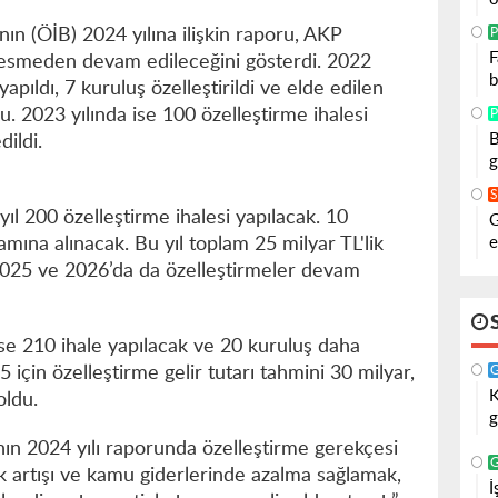
P
nın (ÖİB) 2024 yılına ilişkin raporu, AKP
F
 kesmeden devam edileceğini gösterdi. 2022
b
yapıldı, 7 kuruluş özelleştirildi ve elde edilen
u. 2023 yılında ise 100 özelleştirme ihalesi
P
B
dildi.
g
yıl 200 özelleştirme ihalesi yapılacak. 10
G
e
mına alınacak. Bu yıl toplam 25 milyar TL'lik
 2025 ve 2026’da da özelleştirmeler devam
ise 210 ihale yapılacak ve 20 kuruluş daha
 için özelleştirme gelir tutarı tahmini 30 milyar,
K
oldu.
g
nın 2024 yılı raporunda özelleştirme gerekçesi
k artışı ve kamu giderlerinde azalma sağlamak,
İ