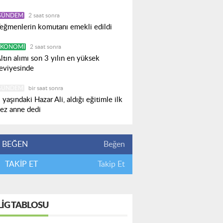
GÜNDEM
2 saat sonra
eğmenlerin komutanı emekli edildi
EKONOMI
2 saat sonra
ltın alımı son 3 yılın en yüksek
eviyesinde
GÜNDEM
bir saat sonra
 yaşındaki Hazar Ali, aldığı eğitimle ilk
ez anne dedi
BEĞEN
Beğen
TAKİP ET
Takip Et
LIG TABLOSU