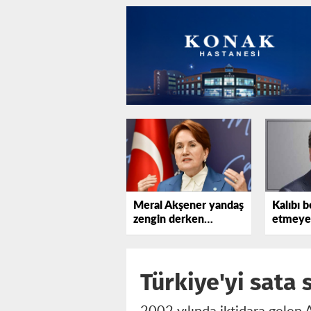
Meral Akşener yandaş
Kalıbı b
zengin derken
etmeyen
partisine de bakmalı!
selamsız
Türkiye'yi sata 