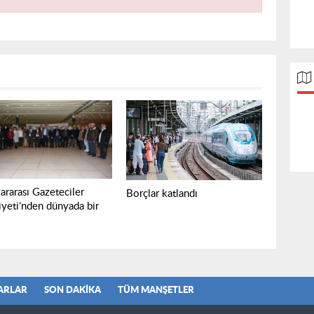
ararası Gazeteciler
Borçlar katlandı
yeti’nden dünyada bir
ARLAR
SON DAKIKA
TÜM MANŞETLER