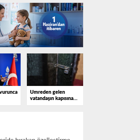
vurunca
Umreden gelen
vatandaşın kapısına
gizlice kilit vurdu