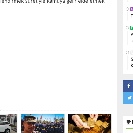
rlendirmek suretiyle kamuya gelir elde etmek”
T
A
s
5
k
z.