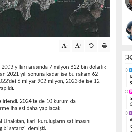
2003 yılları arasında 7 milyon 812 bin dolarlık
E
ndan 2021 yılı sonuna kadar ise bu rakam 62
K
022’dei 6 milyar 902 milyon, 2023’de ise 12
Ş
apıldı.
P
S
elirlendi. 2024'te de 10 kurum da
G
irme ihalesi daha yapılacak.
E
A
Unakıtan, karlı kuruluşların satılmasını
g
bi satarız’’ demişti.
o