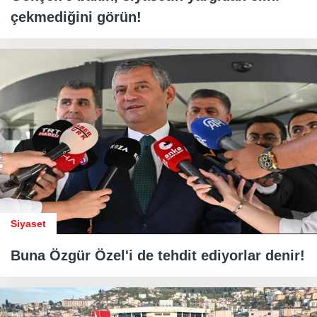
çekmediğini görün!
Siyaset
Buna Özgür Özel'i de tehdit ediyorlar denir!