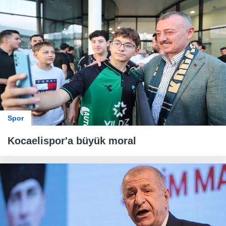
Spor
Kocaelispor'a büyük moral