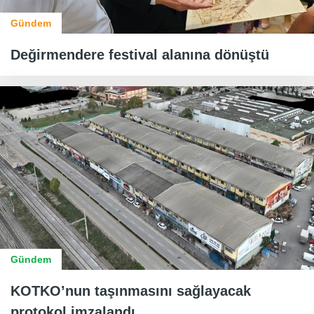
Gündem
Değirmendere festival alanına dönüştü
Gündem
KOTKO’nun taşınmasını sağlayacak
protokol imzalandı