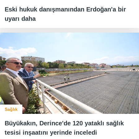
Eski hukuk danışmanından Erdoğan'a bir
uyarı daha
Sağlık
Büyükakın, Derince'de 120 yataklı sağlık
tesisi inşaatını yerinde inceledi