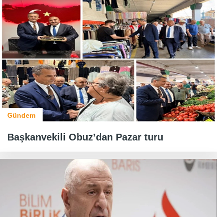
Gündem
Başkanvekili Obuz’dan Pazar turu