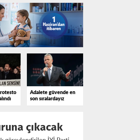
protesto
Adalete güvende en
alındı
son sıralardayız
turuna çıkacak