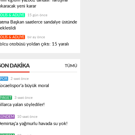
illi eğitim yazboz tahtası! Tartışma
ıkaracak yeni karar
OLIS & ADLIYE
15 gün önce
atma Başkan saatlerce sandalye üstünde
ekletildi
OLIS & ADLIYE
bir ay önce
olcu otobüsü yoldan çıktı: 15 yaralı
SON DAKIKA
TÜMÜ
SPOR
2 saat önce
ocaelispor'a büyük moral
IYASET
3 saat önce
ıllarca yalan söylediler!
GÜNDEM
10 saat önce
emirtaş'a yağmurlu havada su yok!