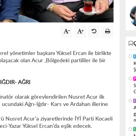
rel yönetimler başkanı Yüksel Ercan ile birlikte
E
laşacak olan Acur ,Bölgedeki partililer ile bir
K
Ş
P
ĞDIR- AĞRI
S
G
natör olarak görevlendirilen Nusret Acur ilk
E
ucundaki Ağrı-Iğdır- Kars ve Ardahan illerine
A
g
 Nusret Acur’a ziyaretlerinde İYİ Parti Kocaeli
o
eci-Yazar Yüksel Ercan’da eşlik edecek.
E