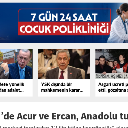
ete yönelik
YSK dışında bir
Asgari ücreti 
dan adalet
mahkemenin karar
etti, gözaltına 
vermesi görülmüş şey
değil
li’de Acur ve Ercan, Anadolu 