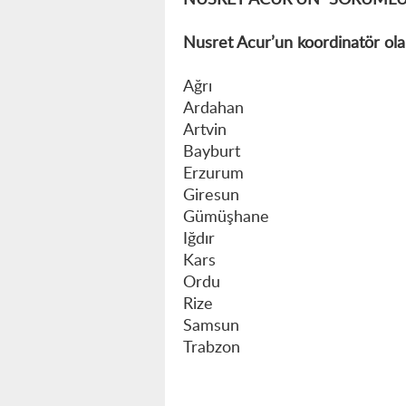
NUSRET ACUR’UN SORUMLU 
Nusret Acur’un koordinatör olar
Ağrı
Ardahan
Artvin
Bayburt
Erzurum
Giresun
Gümüşhane
Iğdır
Kars
Ordu
Rize
Samsun
Trabzon