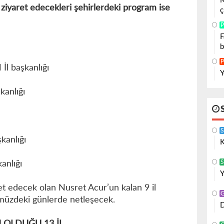
M
ziyaret edecekleri şehirlerdeki program ise
ç
P
F
b
P
İl başkanlığı
Y
kanlığı
kanlığı
K
S
anlığı
Y
aret edecek olan Nusret Acur’un kalan 9 il
nümüzdeki günlerde netleşecek.
D