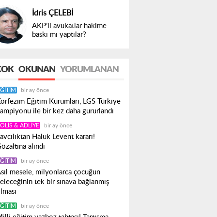
İdris ÇELEBİ
AKP’li avukatlar hakime
baskı mı yaptılar?
ÇOK
OKUNAN
YORUMLANAN
ĞITIM
bir ay önce
örfezim Eğitim Kurumları, LGS Türkiye
ampiyonu ile bir kez daha gururlandı
OLIS & ADLIYE
bir ay önce
avcılıktan Haluk Levent kararı!
özaltına alındı
ĞITIM
bir ay önce
sıl mesele, milyonlarca çocuğun
eleceğinin tek bir sınava bağlanmış
lması
ĞITIM
bir ay önce