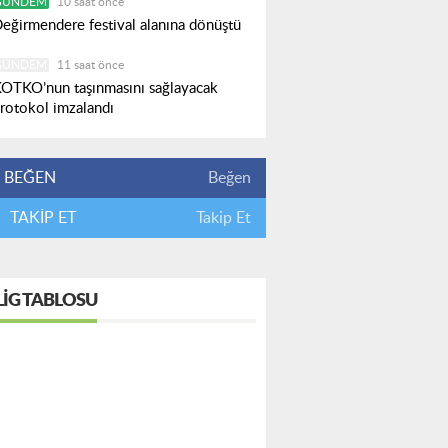
GÜNDEM
10 saat önce
eğirmendere festival alanına dönüştü
GÜNDEM
11 saat önce
OTKO’nun taşınmasını sağlayacak
rotokol imzalandı
BEĞEN
Beğen
TAKİP ET
Takip Et
LIG TABLOSU