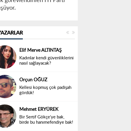
k görevlendirilen İYİ Parti
üşüyor.
YAZARLAR
Elif Merve ALTINTAŞ
Kadınlar kendi güvenliklerini
nasıl sağlayacak?
Orçun OĞUZ
Kellesi kopmuş çok padişah
gördük!
Mehmet ERYÜREK
Bir Sertif Gökçe’ye bak,
birde bu hanımefendiye bak!