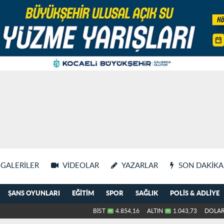
GALERILER
VIDEOLAR
YAZARLAR
SON DAKIKA
ŞANS OYUNLARI
EĞITIM
SPOR
SAĞLIK
POLIS & ADLIYE
BİST
4.854,16
ALTIN
1.043,73
DOLA