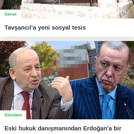
Genel
Tavşancıl'a yeni sosyal tesis
Gündem
Eski hukuk danışmanından Erdoğan'a bir