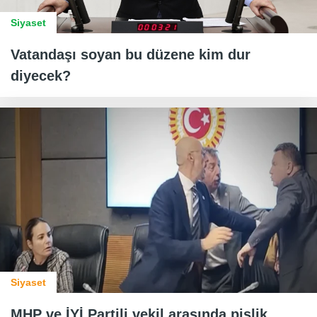
Siyaset
Vatandaşı soyan bu düzene kim dur
diyecek?
Siyaset
MHP ve İYİ Partili vekil arasında pislik