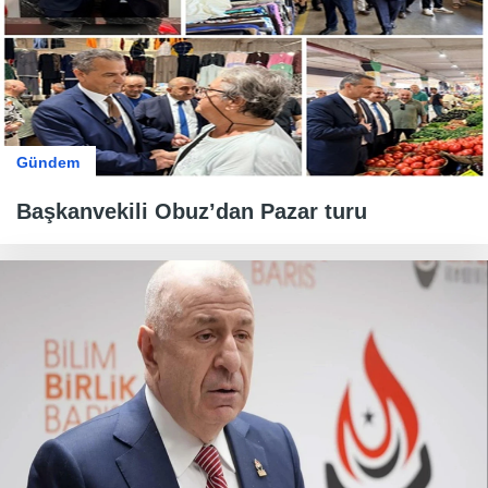
Gündem
Başkanvekili Obuz’dan Pazar turu