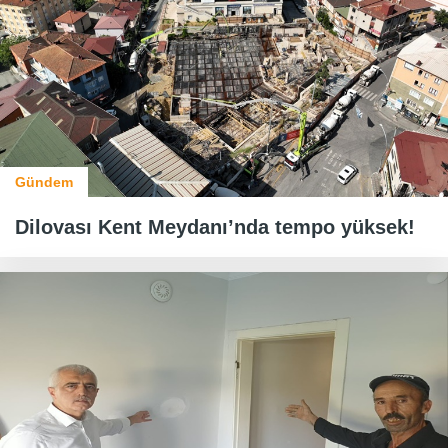
Gündem
Dilovası Kent Meydanı’nda tempo yüksek!