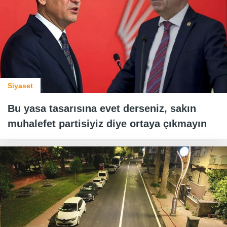
Siyaset
Bu yasa tasarısına evet derseniz, sakın
muhalefet partisiyiz diye ortaya çıkmayın