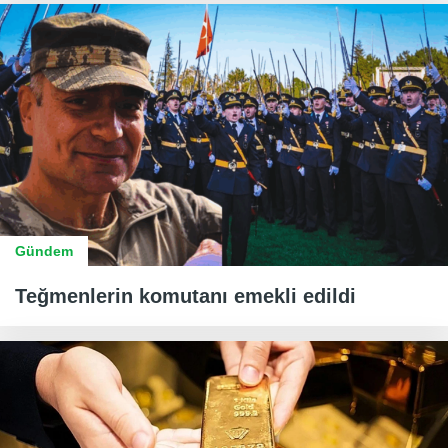
Gündem
Teğmenlerin komutanı emekli edildi