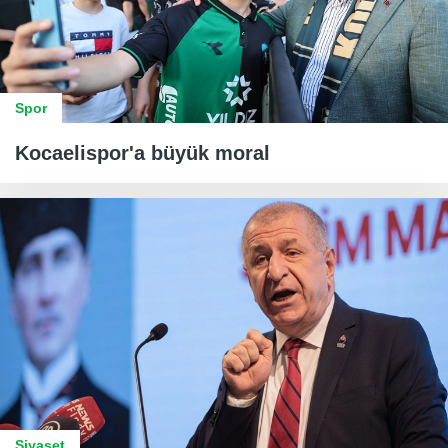
Spor
Kocaelispor'a büyük moral
Siyaset