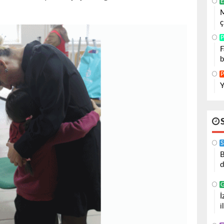
E
M
ç
P
F
b
P
Y
S
B
d
İ
i