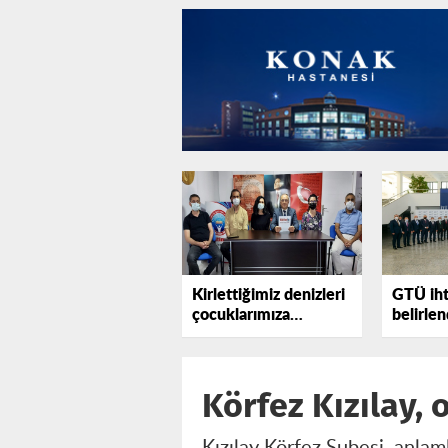
Kirlettiğimiz denizleri
GTÜ ihti
çocuklarımıza
belirlen
temizlettirmemeliyiz
Körfez Kızılay, 
Kızılay Körfez Şubesi, anlam