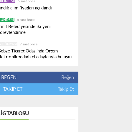
EKONOMI
5 saat önce
ındık alım fiyatları açıklandı
GÜNDEM
6 saat önce
zmit Belediyesinde iki yeni
örevlendirme
Ş DÜNYASI
7 saat önce
ebze Ticaret Odası’nda Ortem
lektronik tedarikçi adaylarıyla buluştu
BEĞEN
Beğen
TAKİP ET
Takip Et
LIG TABLOSU