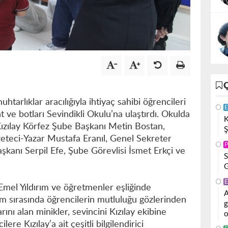
uhtarlıklar aracılığıyla ihtiyaç sahibi öğrencileri
E
t ve botları Sevindikli Okulu’na ulaştırdı. Okulda
K
ızılay Körfez Şube Başkanı Metin Bostan,
Ş
zeteci-Yazar Mustafa Eranıl, Genel Sekreter
P
kanı Serpil Efe, Şube Görevlisi İsmet Erkçi ve
S
G
E
Emel Yıldırım ve öğretmenler eşliğinde
A
tım sırasında öğrencilerin mutluluğu gözlerinden
g
nı alan minikler, sevincini Kızılay ekibine
o
lere Kızılay’a ait çeşitli bilgilendirici