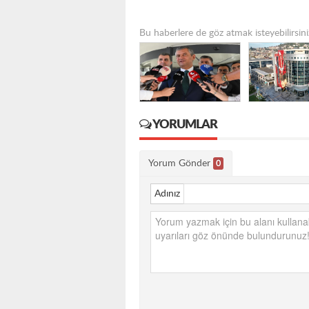
Bu haberlere de göz atmak isteyebilirsini
YORUMLAR
Yorum Gönder
0
Adınız