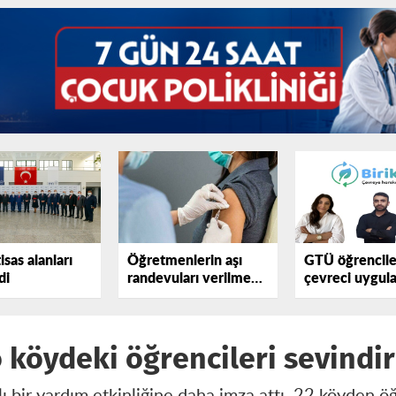
sas alanları
Öğretmenlerin aşı
GTÜ öğrencile
di
randevuları verilmeye
çevreci uygul
başlandı
o köydeki öğrencileri sevindir
lı bir yardım etkinliğine daha imza attı. 22 köyden ö