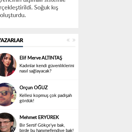
çekleştirildi. Soğuk kış
 oluşturdu.
YAZARLAR
Elif Merve ALTINTAŞ
Kadınlar kendi güvenliklerini
nasıl sağlayacak?
Orçun OĞUZ
Kellesi kopmuş çok padişah
gördük!
Mehmet ERYÜREK
Bir Sertif Gökçe’ye bak,
birde bu hanımefendiye bak!