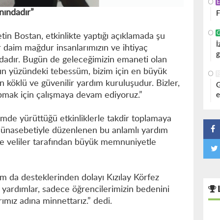
nındadır”
F
in Bostan, etkinlikte yaptığı açıklamada şu
İ
er daim mağdur insanlarımızın ve ihtiyaç
g
ndadır. Bugün de geleceğimizin emaneti olan
rın yüzündeki tebessüm, bizim için en büyük
İ
en köklü ve güvenilir yardım kuruluşudur. Bizler,
G
apmak için çalışmaya devam ediyoruz.”
e
mde yürüttüğü etkinliklerle takdir toplamaya
münasebetiyle düzenlenen bu anlamlı yardım
de veliler tarafından büyük memnuniyetle
m da desteklerinden dolayı Kızılay Körfez
yardımlar, sadece öğrencilerimizin bedenini
arımız adına minnettarız.” dedi.