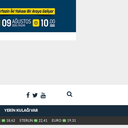
YERIN KULAĞI VAR
R
18,62
STERLİN
22,41
EURO
19,31