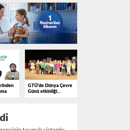
rinden
GTÜ’de Dünya Çevre
ama
Günü etkinliği
düzenlendi
di
ğrencinin taşımalı sistemle