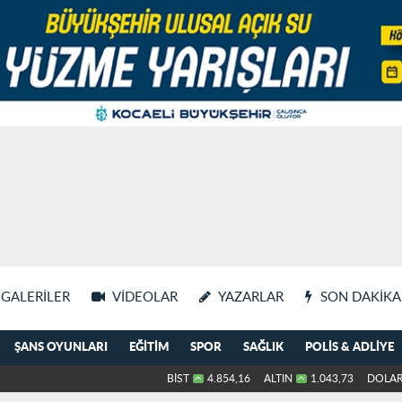
GALERILER
VIDEOLAR
YAZARLAR
SON DAKIKA
ŞANS OYUNLARI
EĞITIM
SPOR
SAĞLIK
POLIS & ADLIYE
BİST
4.854,16
ALTIN
1.043,73
DOLA