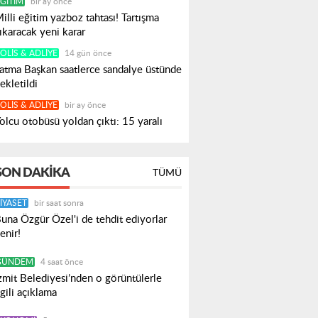
ĞITIM
bir ay önce
illi eğitim yazboz tahtası! Tartışma
ıkaracak yeni karar
OLIS & ADLIYE
14 gün önce
atma Başkan saatlerce sandalye üstünde
ekletildi
OLIS & ADLIYE
bir ay önce
olcu otobüsü yoldan çıktı: 15 yaralı
SON DAKIKA
TÜMÜ
IYASET
bir saat sonra
una Özgür Özel'i de tehdit ediyorlar
enir!
GÜNDEM
4 saat önce
zmit Belediyesi’nden o görüntülerle
lgili açıklama