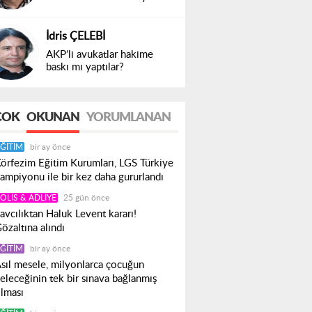
İdris ÇELEBİ
AKP’li avukatlar hakime
baskı mı yaptılar?
ÇOK
OKUNAN
YORUMLANAN
ĞITIM
bir ay önce
örfezim Eğitim Kurumları, LGS Türkiye
ampiyonu ile bir kez daha gururlandı
OLIS & ADLIYE
25 gün önce
avcılıktan Haluk Levent kararı!
özaltına alındı
ĞITIM
bir ay önce
sıl mesele, milyonlarca çocuğun
eleceğinin tek bir sınava bağlanmış
lması