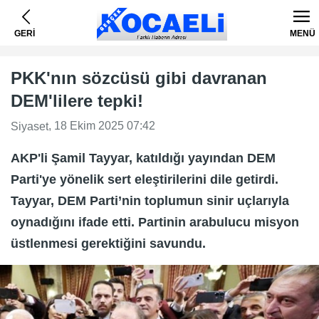
GERİ
MENÜ
PKK'nın sözcüsü gibi davranan
DEM'lilere tepki!
, 18 Ekim 2025 07:42
Siyaset
AKP'li Şamil Tayyar, katıldığı yayından DEM
Parti'ye yönelik sert eleştirilerini dile getirdi.
Tayyar, DEM Parti’nin toplumun sinir uçlarıyla
oynadığını ifade etti. Partinin arabulucu misyon
üstlenmesi gerektiğini savundu.