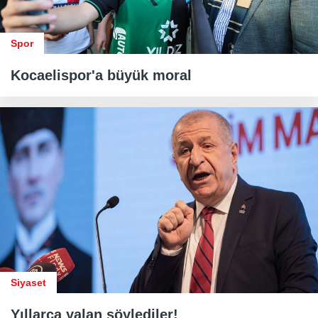
Spor
Kocaelispor'a büyük moral
Siyaset
Yıllarca yalan söylediler!