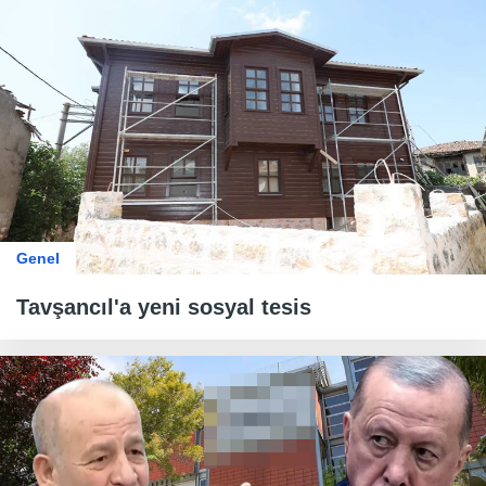
Genel
Tavşancıl'a yeni sosyal tesis