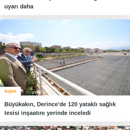
uyarı daha
Sağlık
Büyükakın, Derince'de 120 yataklı sağlık
tesisi inşaatını yerinde inceledi