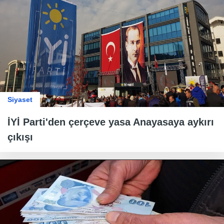
Siyaset
İYİ Parti'den çerçeve yasa Anayasaya aykırı
çıkışı