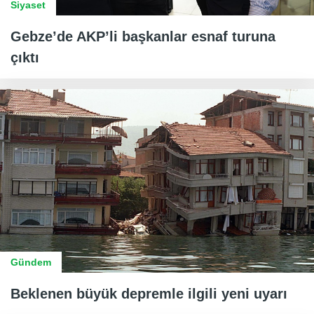
Siyaset
Gebze’de AKP’li başkanlar esnaf turuna
çıktı
Gündem
Beklenen büyük depremle ilgili yeni uyarı