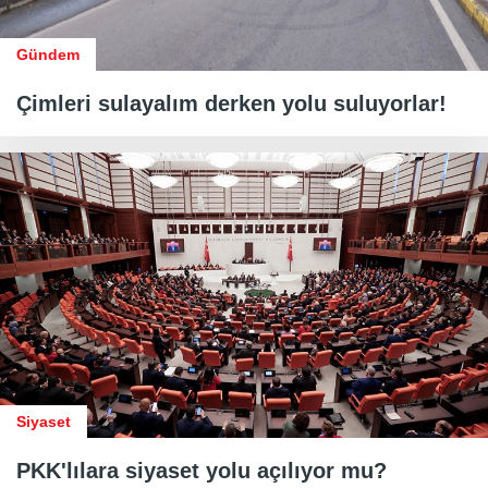
Gündem
Çimleri sulayalım derken yolu suluyorlar!
Siyaset
PKK'lılara siyaset yolu açılıyor mu?