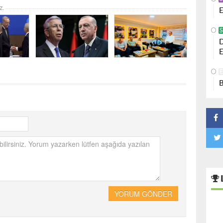
z.
E
S
D
E
B
YORUM GÖNDER