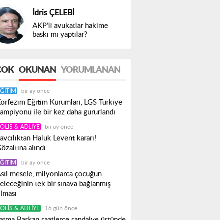
İdris ÇELEBİ
AKP’li avukatlar hakime
baskı mı yaptılar?
ÇOK
OKUNAN
YORUMLANAN
ĞITIM
bir ay önce
örfezim Eğitim Kurumları, LGS Türkiye
ampiyonu ile bir kez daha gururlandı
OLIS & ADLIYE
bir ay önce
avcılıktan Haluk Levent kararı!
özaltına alındı
ĞITIM
bir ay önce
sıl mesele, milyonlarca çocuğun
eleceğinin tek bir sınava bağlanmış
lması
OLIS & ADLIYE
16 gün önce
atma Başkan saatlerce sandalye üstünde