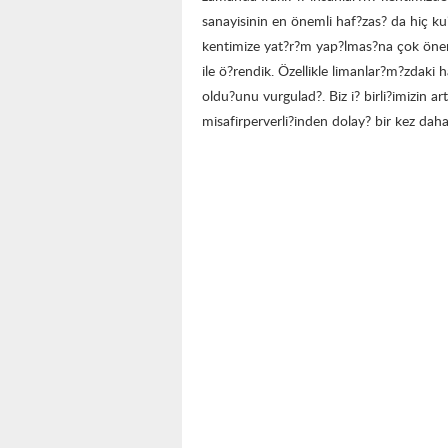
sanayisinin en önemli haf?zas? da hiç k
kentimize yat?r?m yap?lmas?na çok önem 
ile ö?rendik. Özellikle limanlar?m?zdaki 
oldu?unu vurgulad?. Biz i? birli?imizin a
misafirperverli?inden dolay? bir kez dah