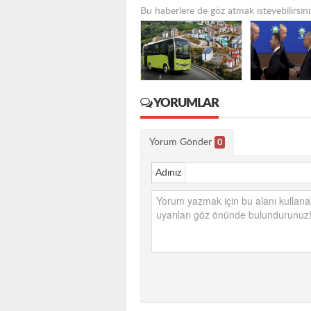
Bu haberlere de göz atmak isteyebilirsini
YORUMLAR
Yorum Gönder
0
Adınız