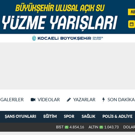
GALERILER
VIDEOLAR
YAZARLAR
SON DAKIKA
ŞANS OYUNLARI
EĞITIM
SPOR
SAĞLIK
POLIS & ADLIYE
BİST
4.854,16
ALTIN
1.043,73
DOLA