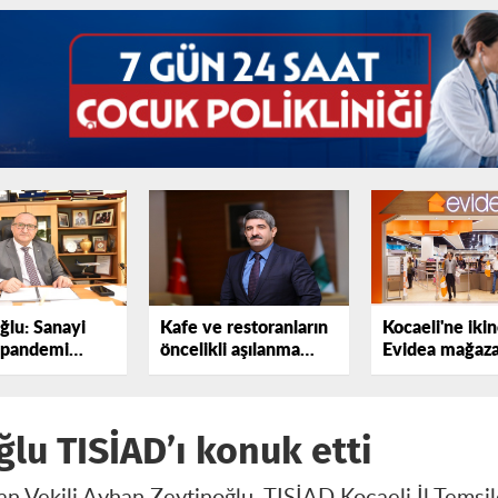
ğlu: Sanayi
Kafe ve restoranların
Kocaeli'ne ikin
 pandemi
öncelikli aşılanma
Evidea mağaza
 dönemin
programına alınması
e
memnuniyet vericidir
lu TISİAD’ı konuk etti
Vekili Ayhan Zeytinoğlu, TISİAD Kocaeli İl Temsilci