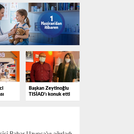
ci
Başkan Zeytinoğlu
sı
TISİAD’ı konuk etti
si Bahar Uzunca’yı ağırladı.