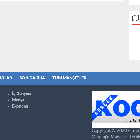
ARLAR
SON DAKIKA
TÜM MANŞETLER
İş Dünyası
Medya
Ekonomi
Copyright © 2020 - Tüm ha
Ömerağa Mahallesi Fethi