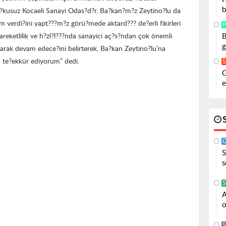
b
u?kusuz Kocaeli Sanayi Odas?d?r. Ba?kan?m?z Zeytino?lu da
verdi?ini yapt???m?z görü?mede aktard??? de?erli fikirleri
P
B
hareketlilik ve h?zl?l???nda sanayici aç?s?ndan çok önemli
g
rtarak devam edece?ini belirterek, Ba?kan Zeytino?lu’na
a te?ekkür ediyorum” dedi.
G
e
S
s
S
A
o
S