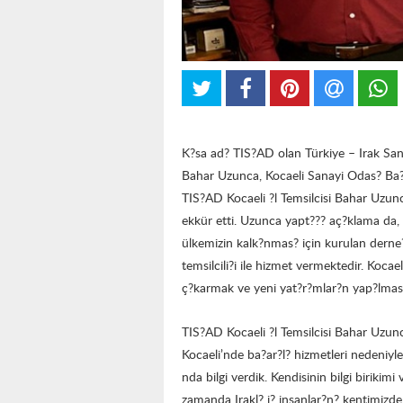
K?sa ad? TIS?AD olan Türkiye – Irak Sana
Bahar Uzunca, Kocaeli Sanayi Odas? Ba?k
TIS?AD Kocaeli ?l Temsilcisi Bahar Uzunc
ekkür etti. Uzunca yapt??? aç?klama da, 
ülkemizin kalk?nmas? için kurulan derne
temsilcili?i ile hizmet vermektedir. Koca
ç?karmak ve yeni yat?r?mlar?n yap?lmas?
TIS?AD Kocaeli ?l Temsilcisi Bahar Uzun
Kocaeli’nde ba?ar?l? hizmetleri nedeni
nda bilgi verdik. Kendisinin bilgi birikimi
zamanda Irakl? i? insanlar?n? kentimizde