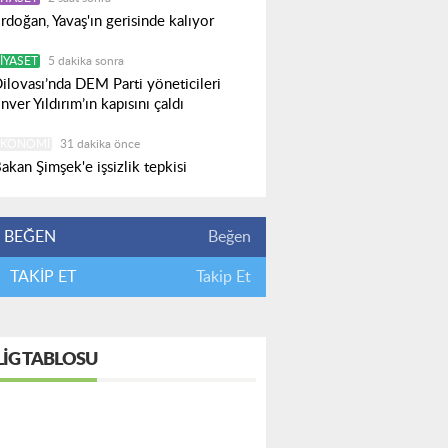
rdoğan, Yavaş'ın gerisinde kalıyor
IYASET
5 dakika sonra
ilovası’nda DEM Parti yöneticileri
nver Yıldırım’ın kapısını çaldı
EKONOMI
31 dakika önce
akan Şimşek'e işsizlik tepkisi
BEĞEN
Beğen
TAKİP ET
Takip Et
LIG TABLOSU