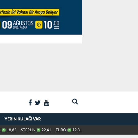
YERIN KULAĞI VAR
R
18,62
STERLİN
22,41
EURO
19,31