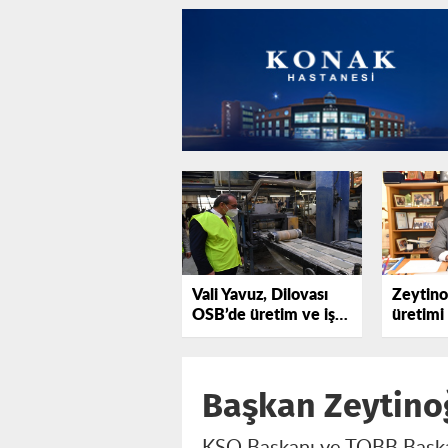
Vali Yavuz, Dilovası
Zeytino
OSB’de üretim ve iş
üretimi
gücünü yerinde
öncesi
inceledi
üzerind
Başkan Zeytinoğ
KSO Başkanı ve TOBB Başkan 