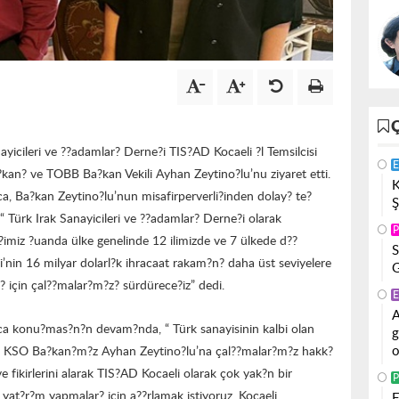
yicileri ve ??adamlar? Derne?i TIS?AD Kocaeli ?l Temsilcisi
E
an? ve TOBB Ba?kan Vekili Ayhan Zeytino?lu’nu ziyaret etti.
K
a, Ba?kan Zeytino?lu’nun misafirperverli?inden dolay? te?
Ş
“ Türk Irak Sanayicileri ve ??adamlar? Derne?i olarak
P
?imiz ?uanda ülke genelinde 12 ilimizde ve 7 ülkede d??
S
eli’nin 16 milyar dolarl?k ihracaat rakam?n? daha üst seviyelere
G
 için çal??malar?m?z? sürdürece?iz” dedi.
E
A
ca konu?mas?n?n devam?nda, “ Türk sanayisinin kalbi olan
g
o
yle KSO Ba?kan?m?z Ayhan Zeytino?lu’na çal??malar?m?z hakk?
 ve fikirlerini alarak TIS?AD Kocaeli olarak çok yak?n bir
P
 yat?r?m yapmalar? için a??rlamak istiyoruz. Kocaeli
F