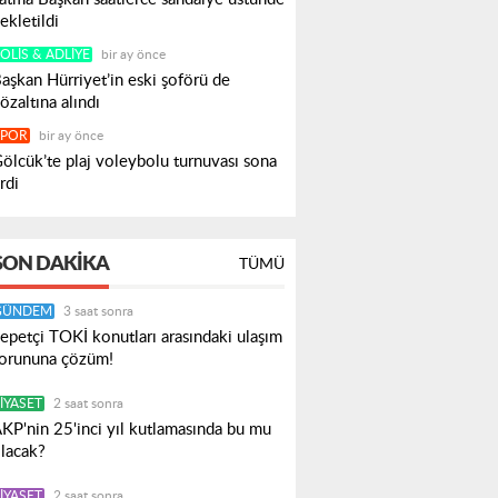
ekletildi
OLIS & ADLIYE
bir ay önce
aşkan Hürriyet’in eski şoförü de
özaltına alındı
SPOR
bir ay önce
ölcük’te plaj voleybolu turnuvası sona
rdi
SON DAKIKA
TÜMÜ
GÜNDEM
3 saat sonra
epetçi TOKİ konutları arasındaki ulaşım
orununa çözüm!
IYASET
2 saat sonra
KP'nin 25'inci yıl kutlamasında bu mu
lacak?
IYASET
2 saat sonra