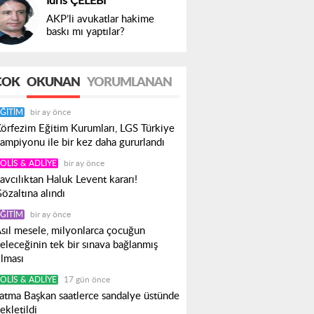
İdris ÇELEBİ
AKP’li avukatlar hakime
baskı mı yaptılar?
ÇOK
OKUNAN
YORUMLANAN
ĞITIM
bir ay önce
örfezim Eğitim Kurumları, LGS Türkiye
ampiyonu ile bir kez daha gururlandı
OLIS & ADLIYE
bir ay önce
avcılıktan Haluk Levent kararı!
özaltına alındı
ĞITIM
bir ay önce
sıl mesele, milyonlarca çocuğun
eleceğinin tek bir sınava bağlanmış
lması
OLIS & ADLIYE
17 gün önce
atma Başkan saatlerce sandalye üstünde
ekletildi