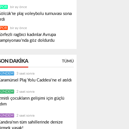
SPOR
bir ay önce
ölcük’te plaj voleybolu turnuvası sona
rdi
SPOR
bir ay önce
örfezli ragbici kadınlar Avrupa
ampiyonası’nda göz doldurdu
SON DAKIKA
TÜMÜ
GÜNDEM
3 saat sonra
aramürsel Plaj Yolu Caddesi’ne el atıldı
GÜNDEM
2 saat sonra
zmitli çocukların gelişimi için güçlü
dım
GÜNDEM
2 saat sonra
andıra’nın tüm sahillerinde denize
irmek yasak!