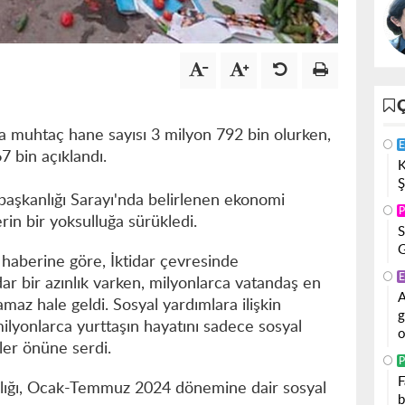
ıma muhtaç hane sayısı 3 milyon 792 bin olurken,
E
7 bin açıklandı.
K
Ş
şkanlığı Sarayı'nda belirlenen ekonomi
P
erin bir yoksulluğa sürükledi.
S
G
 haberine göre, İktidar çevresinde
E
dar bir azınlık varken, milyonlarca vatandaş en
A
amaz hale geldi. Sosyal yardımlara ilişkin
g
milyonlarca yurttaşın hayatını sadece sosyal
o
ler önüne serdi.
P
F
nlığı, Ocak-Temmuz 2024 dönemine dair sosyal
b