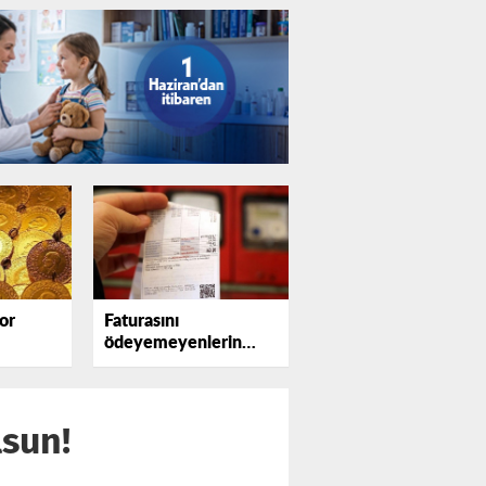
or
Faturasını
ödeyemeyenlerin
sayısı katlanıyor
lsun!