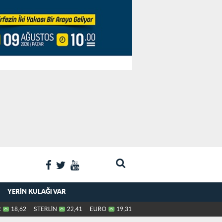
YERIN KULAĞI VAR
R
18,62
STERLİN
22,41
EURO
19,31