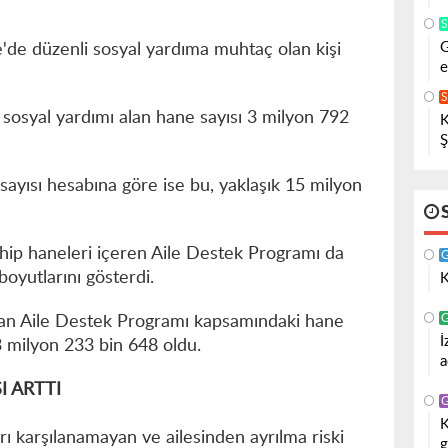
G
e'de düzenli sosyal yardıma muhtaç olan kişi
e
sosyal yardımı alan hane sayısı 3 milyon 792
K
Ş
sayısı hesabına göre ise bu, yaklaşık 15 milyon
 sahip haneleri içeren Aile Destek Programı da
boyutlarını gösterdi.
K
lan Aile Destek Programı kapsamındaki hane
İ
3 milyon 233 bin 648 oldu.
a
 ARTTI
K
arı karşılanamayan ve ailesinden ayrılma riski
g