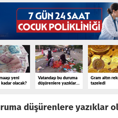
maaşı yeni
Vatandaşı bu duruma
Gram altın rek
e kadar olacak?
düşürenlere yazıklar
tazeledi
olsun!
ruma düşürenlere yazıklar o