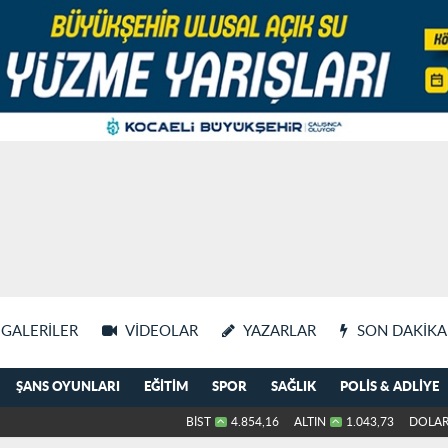
GALERILER
VIDEOLAR
YAZARLAR
SON DAKIKA
ŞANS OYUNLARI
EĞITIM
SPOR
SAĞLIK
POLIS & ADLIYE
BİST
4.854,16
ALTIN
1.043,73
DOLA