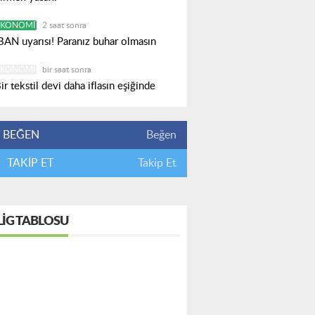
EKONOMI
2 saat sonra
BAN uyarısı! Paranız buhar olmasın
EKONOMI
bir saat sonra
ir tekstil devi daha iflasın eşiğinde
BEĞEN
Beğen
TAKİP ET
Takip Et
LIG TABLOSU