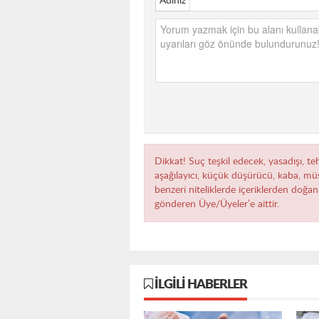
Adınız
Dikkat! Suç teşkil edecek, yasadışı, teh
aşağılayıcı, küçük düşürücü, kaba, müst
benzeri niteliklerde içeriklerden doğan 
gönderen Üye/Üyeler’e aittir.
İLGILI HABERLER