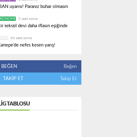
BAN uyarısı! Paranız buhar olmasın
EKONOMI
2 saat sonra
ir tekstil devi daha iflasın eşiğinde
SPOR
bir saat sonra
artepe’de nefes kesen yarış!
BEĞEN
Beğen
TAKİP ET
Takip Et
LIG TABLOSU