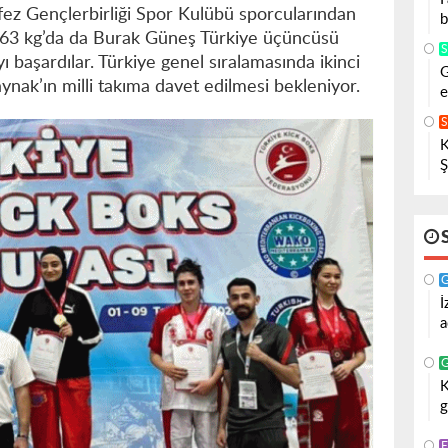
fez Gençlerbirliği Spor Kulübü sporcularından
b
63 kg’da da Burak Güneş Türkiye üçüncüsü
başardılar. Türkiye genel sıralamasında ikinci
G
ak’ın milli takıma davet edilmesi bekleniyor.
e
K
Ş
İ
a
K
g