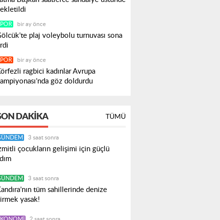
ekletildi
SPOR
bir ay önce
ölcük’te plaj voleybolu turnuvası sona
rdi
SPOR
bir ay önce
örfezli ragbici kadınlar Avrupa
ampiyonası’nda göz doldurdu
SON DAKIKA
TÜMÜ
GÜNDEM
3 saat sonra
zmitli çocukların gelişimi için güçlü
dım
GÜNDEM
3 saat sonra
andıra’nın tüm sahillerinde denize
irmek yasak!
EKONOMI
2 saat sonra