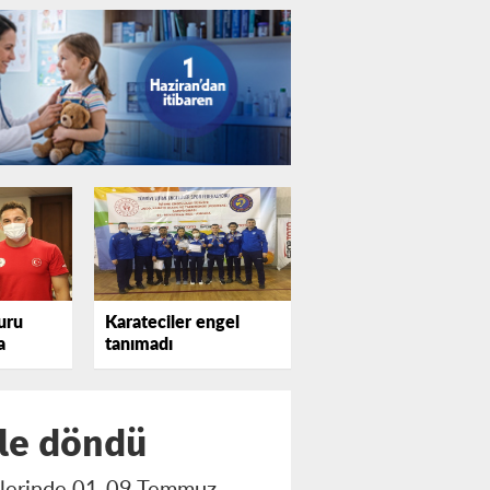
uru
Karateciler engel
a
tanımadı
ile döndü
orilerinde 01-09 Temmuz