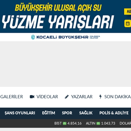
GALERILER
VIDEOLAR
YAZARLAR
SON DAKIKA
ŞANS OYUNLARI
EĞITIM
SPOR
SAĞLIK
POLIS & ADLIYE
BİST
4.854,16
ALTIN
1.043,73
DOLA