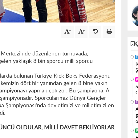
 Merkezi’nde düzenlenen turnuvada,
E
gelen yaklaşık 8 bin sporcu milli sporcu
K
Ş
amalarda bulunan Türkiye Kick Boks Federasyonu
P
kemizin dört bir yanından gelen 8 bine yakın
S
r şampiyonayı yapmak çok zor. Bu şampiyona, A
G
on şampiyonadır. Sporcularımız Dünya Gençler
E
 Şampiyonası'nda devletimizi ve milletimizi en
A
di.
g
o
NCÜ OLDULAR, MİLLİ DAVET BEKLİYORLAR
P
F