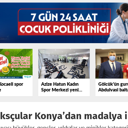
Kocaeli spor
Azize Hatun Kadın
Gölcük’ün gur
e
Spor Merkezi yeni
Abdulvasi balt
yerinde hizmete hazır
oksçular Konya’dan madalya 
vası büyükler, gençler, yıldızlar ve minikler kateg