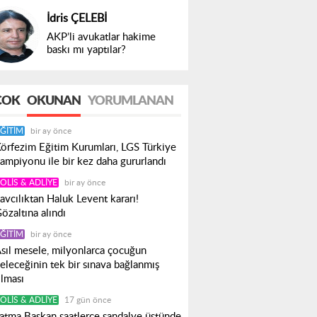
İdris ÇELEBİ
AKP’li avukatlar hakime
baskı mı yaptılar?
ÇOK
OKUNAN
YORUMLANAN
ĞITIM
bir ay önce
örfezim Eğitim Kurumları, LGS Türkiye
ampiyonu ile bir kez daha gururlandı
OLIS & ADLIYE
bir ay önce
avcılıktan Haluk Levent kararı!
özaltına alındı
ĞITIM
bir ay önce
sıl mesele, milyonlarca çocuğun
eleceğinin tek bir sınava bağlanmış
lması
OLIS & ADLIYE
17 gün önce
atma Başkan saatlerce sandalye üstünde