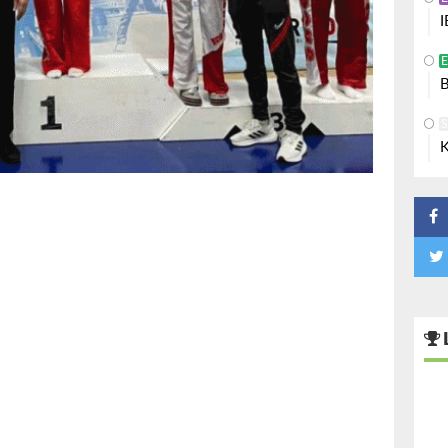
I
B
K