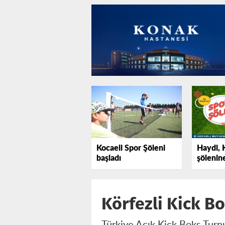
Kocaeli Spor Şöleni
Haydi, 
başladı
şölenin
Körfezli Kick B
Türkiye Açık Kick Boks Turnu