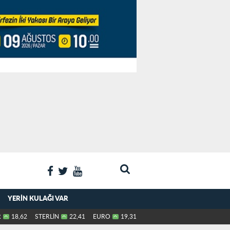
YERIN KULAĞI VAR
R
18,62
STERLİN
22,41
EURO
19,31