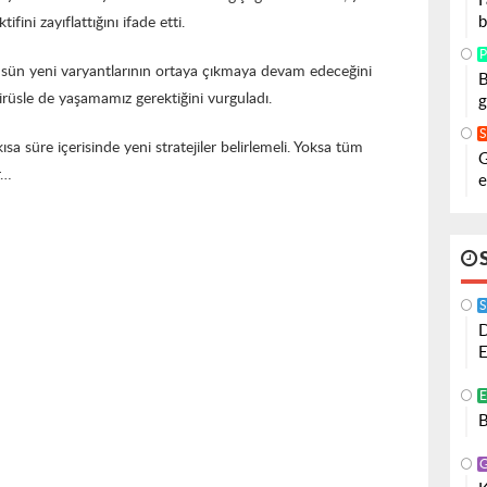
F
b
ifini zayıflattığını ifade etti.
P
sün yeni varyantlarının ortaya çıkmaya devam edeceğini
B
 virüsle de yaşamamız gerektiğini vurguladı.
g
 süre içerisinde yeni stratejiler belirlemeli. Yoksa tüm
G
r…
e
S
D
E
B