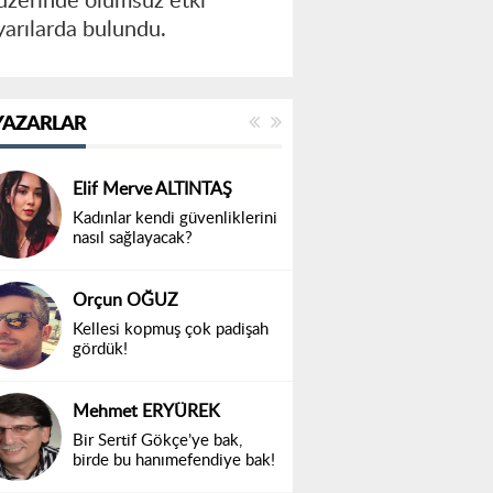
 üzerinde olumsuz etki
yarılarda bulundu.
YAZARLAR
Elif Merve ALTINTAŞ
Kadınlar kendi güvenliklerini
nasıl sağlayacak?
Orçun OĞUZ
Kellesi kopmuş çok padişah
gördük!
Mehmet ERYÜREK
Bir Sertif Gökçe’ye bak,
birde bu hanımefendiye bak!