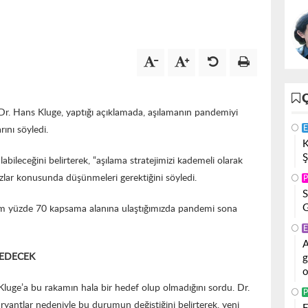
r. Hans Kluge, yaptığı açıklamada, aşılamanın pandemiyi
E
ını söyledi.
K
Ş
abileceğini belirterek, “aşılama stratejimizi kademeli olarak
dozlar konusunda düşünmeleri gerektiğini söyledi.
P
S
G
um yüzde 70 kapsama alanına ulaştığımızda pandemi sona
E
A
 EDECEK
g
o
 Kluge’a bu rakamın hala bir hedef olup olmadığını sordu. Dr.
P
aryantlar nedeniyle bu durumun değiştiğini belirterek, yeni