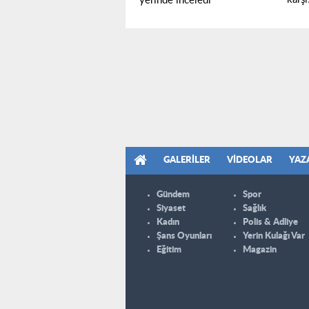
yerinde inceledi
GALERILER
VIDEOLAR
YAZ
Gündem
Spor
Siyaset
Sağlık
Kadın
Polis & Adliye
Şans Oyunları
Yerin Kulağı Var
Eğitim
Magazin