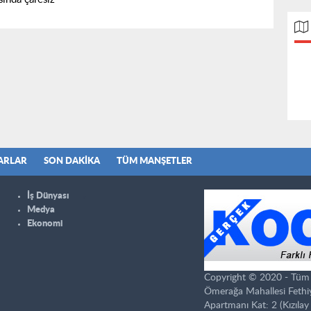
ARLAR
SON DAKIKA
TÜM MANŞETLER
İş Dünyası
Medya
Ekonomi
Copyright © 2020 - Tüm ha
Ömerağa Mahallesi Fethi
Apartmanı Kat: 2 (Kızılay 