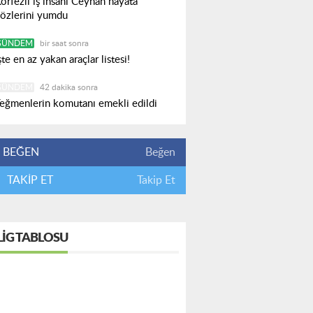
örfezli iş insanı Ceyhan hayata
özlerini yumdu
GÜNDEM
bir saat sonra
şte en az yakan araçlar listesi!
GÜNDEM
42 dakika sonra
eğmenlerin komutanı emekli edildi
BEĞEN
Beğen
TAKİP ET
Takip Et
LIG TABLOSU