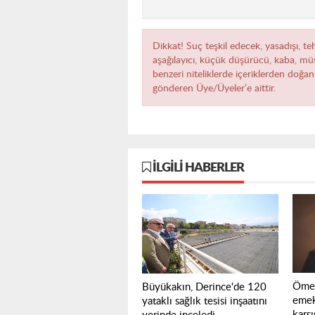
Dikkat! Suç teşkil edecek, yasadışı, teh
aşağılayıcı, küçük düşürücü, kaba, müst
benzeri niteliklerde içeriklerden doğan 
gönderen Üye/Üyeler’e aittir.
İLGILI HABERLER
Ömer
Büyükakın, Derince'de 120
emek
yataklı sağlık tesisi inşaatını
karşı