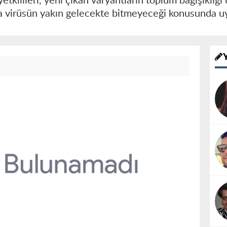
tkilileri, yeni çıkan varyantların toplum bağışıklığı
ona virüsün yakın gelecekte bitmeyeceği konusunda u