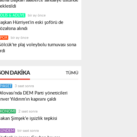
atma Başkan saatlerce sandalye üstünde
ekletildi
OLIS & ADLIYE
bir ay önce
aşkan Hürriyet’in eski şoförü de
özaltına alındı
SPOR
bir ay önce
ölcük’te plaj voleybolu turnuvası sona
rdi
SON DAKIKA
TÜMÜ
IYASET
3 saat sonra
ilovası’nda DEM Parti yöneticileri
nver Yıldırım’ın kapısını çaldı
EKONOMI
2 saat sonra
akan Şimşek'e işsizlik tepkisi
GÜNDEM
bir saat sonra