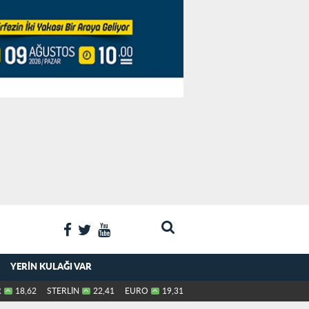
YERIN KULAĞI VAR
R
18,62
STERLİN
22,41
EURO
19,31