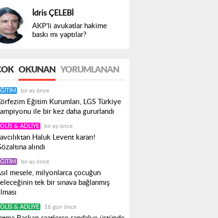
İdris ÇELEBİ
AKP’li avukatlar hakime
baskı mı yaptılar?
ÇOK
OKUNAN
YORUMLANAN
ĞITIM
bir ay önce
örfezim Eğitim Kurumları, LGS Türkiye
ampiyonu ile bir kez daha gururlandı
OLIS & ADLIYE
bir ay önce
avcılıktan Haluk Levent kararı!
özaltına alındı
ĞITIM
bir ay önce
sıl mesele, milyonlarca çocuğun
eleceğinin tek bir sınava bağlanmış
lması
OLIS & ADLIYE
16 gün önce