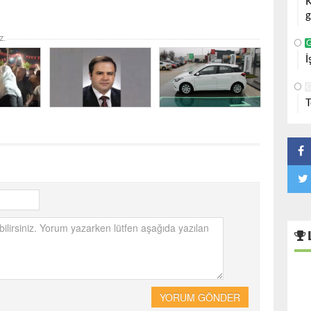
K
g
z.
İ
T
YORUM GÖNDER