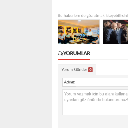
Bu haberlere de göz atmak isteyebilirsini
YORUMLAR
Yorum Gönder
0
Adınız