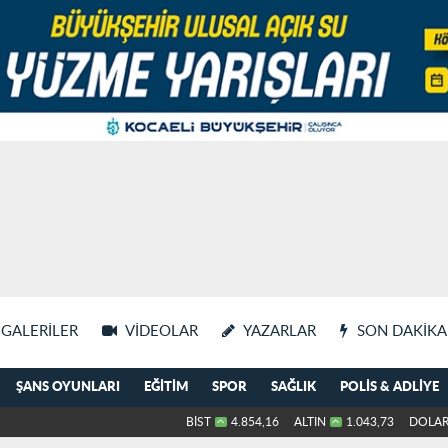
GALERILER
VIDEOLAR
YAZARLAR
SON DAKIKA
ŞANS OYUNLARI
EĞITIM
SPOR
SAĞLIK
POLIS & ADLIYE
BİST
4.854,16
ALTIN
1.043,73
DOLA