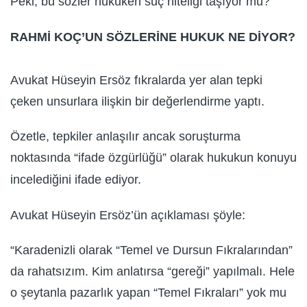
Peki, bu sözler hukuken suç niteliği taşıyor mu?
RAHMİ KOÇ’UN SÖZLERİNE HUKUK NE DİYOR?
Avukat Hüseyin Ersöz fıkralarda yer alan tepki
çeken unsurlara ilişkin bir değerlendirme yaptı.
Özetle, tepkiler anlaşılır ancak soruşturma
noktasında “ifade özgürlüğü” olarak hukukun konuyu
incelediğini ifade ediyor.
Avukat Hüseyin Ersöz’ün açıklaması şöyle:
“Karadenizli olarak “Temel ve Dursun Fıkralarından”
da rahatsızım. Kim anlatırsa “gereği” yapılmalı. Hele
o şeytanla pazarlık yapan “Temel Fıkraları” yok mu