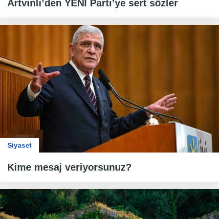
Artvinli’den YENİ Parti’ye sert sözler
Siyaset
Kime mesaj veriyorsunuz?