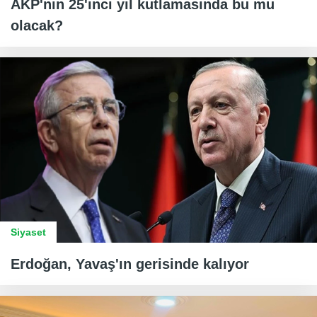
AKP'nin 25'inci yıl kutlamasında bu mu
olacak?
Siyaset
Erdoğan, Yavaş'ın gerisinde kalıyor