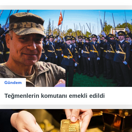
Gündem
Teğmenlerin komutanı emekli edildi