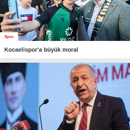
Spor
Kocaelispor'a büyük moral