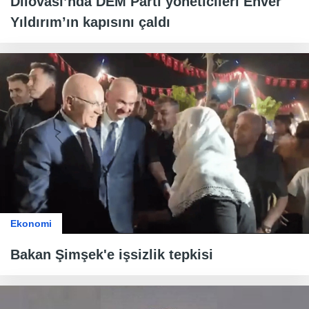
Dilovası’nda DEM Parti yöneticileri Enver
Yıldırım’ın kapısını çaldı
Ekonomi
Bakan Şimşek'e işsizlik tepkisi