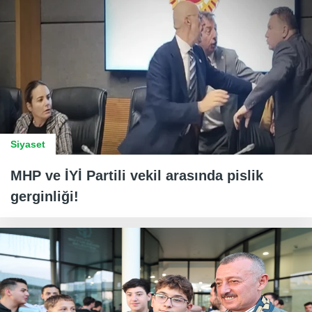
Siyaset
MHP ve İYİ Partili vekil arasında pislik
gerginliği!