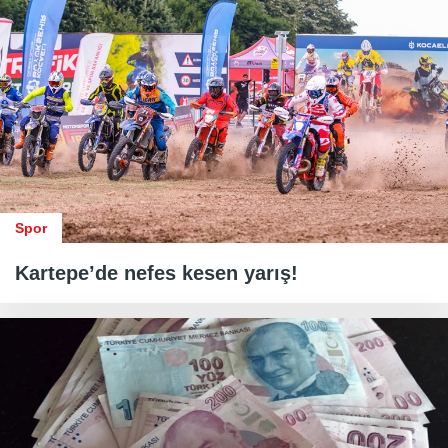
Spor
Kartepe’de nefes kesen yarış!