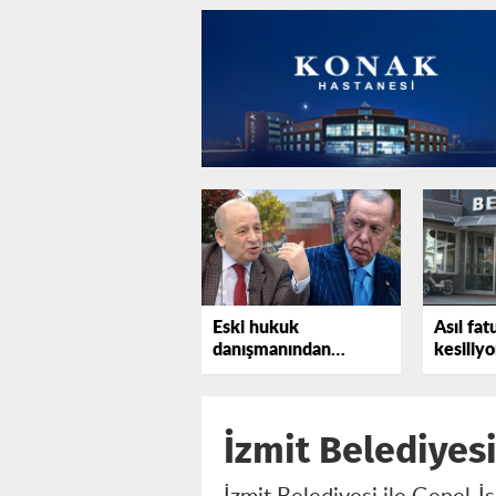
Eski hukuk
Asıl fat
danışmanından
kesiliyo
Erdoğan'a bir uyarı
daha
İzmit Belediyes