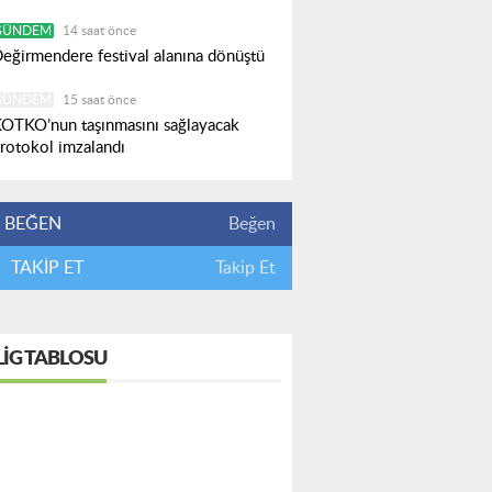
GÜNDEM
14 saat önce
eğirmendere festival alanına dönüştü
GÜNDEM
15 saat önce
OTKO’nun taşınmasını sağlayacak
rotokol imzalandı
BEĞEN
Beğen
TAKİP ET
Takip Et
LIG TABLOSU