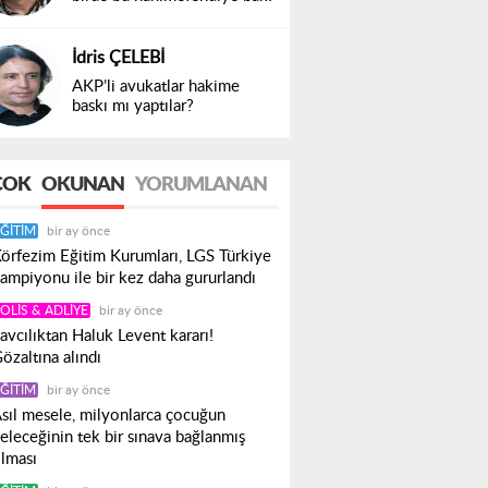
İdris ÇELEBİ
AKP’li avukatlar hakime
baskı mı yaptılar?
ÇOK
OKUNAN
YORUMLANAN
ĞITIM
bir ay önce
örfezim Eğitim Kurumları, LGS Türkiye
ampiyonu ile bir kez daha gururlandı
OLIS & ADLIYE
bir ay önce
avcılıktan Haluk Levent kararı!
özaltına alındı
ĞITIM
bir ay önce
sıl mesele, milyonlarca çocuğun
eleceğinin tek bir sınava bağlanmış
lması