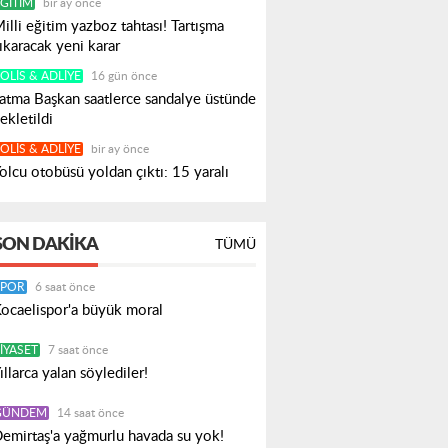
ĞITIM
bir ay önce
illi eğitim yazboz tahtası! Tartışma
ıkaracak yeni karar
OLIS & ADLIYE
16 gün önce
atma Başkan saatlerce sandalye üstünde
ekletildi
OLIS & ADLIYE
bir ay önce
olcu otobüsü yoldan çıktı: 15 yaralı
SON DAKIKA
TÜMÜ
SPOR
6 saat önce
ocaelispor'a büyük moral
IYASET
7 saat önce
ıllarca yalan söylediler!
GÜNDEM
14 saat önce
emirtaş'a yağmurlu havada su yok!