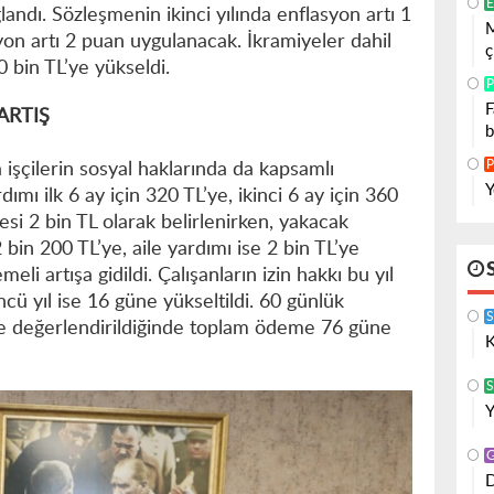
E
ndı. Sözleşmenin ikinci yılında enflasyon artı 1
M
yon artı 2 puan uygulanacak. İkramiyeler dahil
ç
0 bin TL’ye yükseldi.
P
F
ARTIŞ
b
P
işçilerin sosyal haklarında da kapsamlı
Y
dımı ilk 6 ay için 320 TL’ye, ikinci 6 ay için 360
esi 2 bin TL olarak belirlenirken, yakacak
 bin 200 TL’ye, aile yardımı ise 2 bin TL’ye
meli artışa gidildi. Çalışanların izin hakkı bu yıl
ncü yıl ise 16 güne yükseltildi. 60 günlük
likte değerlendirildiğinde toplam ödeme 76 güne
K
S
Y
D