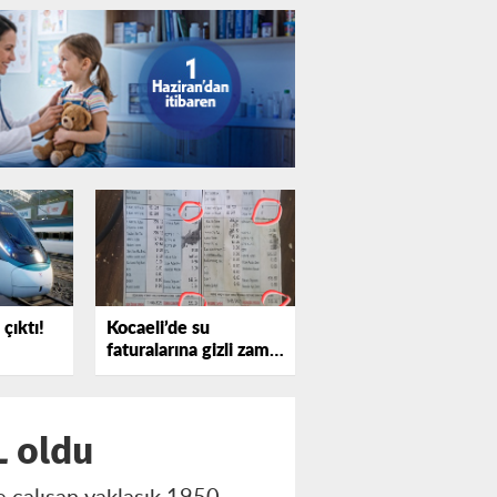
çıktı!
Kocaeli’de su
faturalarına gizli zam
iddiası
L oldu