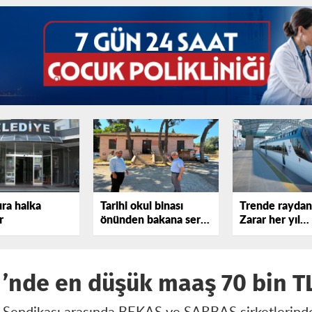
ura halka
Tarihi okul binası
Trende raydan 
r
önünden bakana sert
Zarar her yıl
tepki gösterdi!
katlanıyor
i’nde en düşük maaş 70 bin T