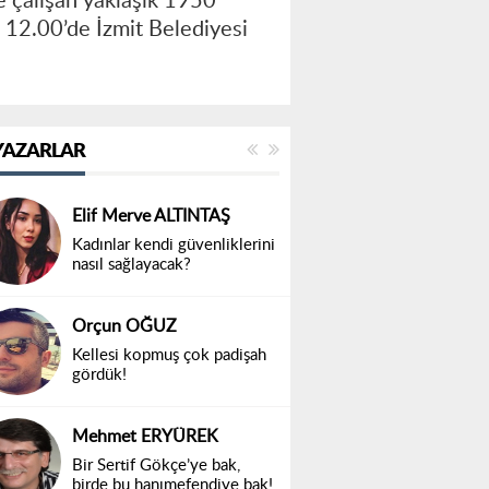
e çalışan yaklaşık 1950
t 12.00’de İzmit Belediyesi
YAZARLAR
Elif Merve ALTINTAŞ
Kadınlar kendi güvenliklerini
nasıl sağlayacak?
Orçun OĞUZ
Kellesi kopmuş çok padişah
gördük!
Mehmet ERYÜREK
Bir Sertif Gökçe’ye bak,
birde bu hanımefendiye bak!