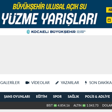
GALERILER
VIDEOLAR
YAZARLAR
SON DAKIKA
ŞANS OYUNLARI
EĞITIM
SPOR
SAĞLIK
POLIS & ADLIYE
BİST
4.854,16
ALTIN
1.043,73
DOLA