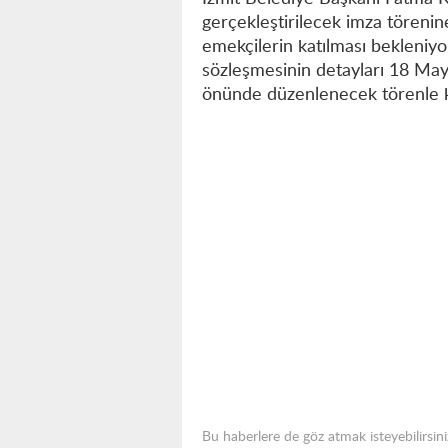
gerçekleştirilecek imza törenine
emekçilerin katılması bekleniy
sözleşmesinin detayları 18 Mayı
önünde düzenlenecek törenle k
Bu haberlere de göz atmak isteyebilirsini