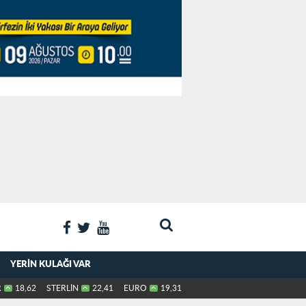
YERIN KULAĞI VAR
R
18,62
STERLİN
22,41
EURO
19,31