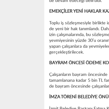
de devam edeceği belirtildi.
EMEKÇİLER YENİ HAKLAR K
Toplu iş sözleşmesiyle birlikte 
de yeni bir hak tanımlandı. Da
izin çalışmalarında, bu sözleşm
yevmiyesinin yüzde 30’u oranın
yapan çalışanlara da yevmiyel
gerçekleştirilecek.
BAYRAM ÖNCESİ ÖDEME KOL
Çalışanların bayram öncesinde 
tamamlanana kadar 5 bin TL fa
de bayram öncesinde çalışanları
İMZA TÖRENİ BELEDİYE ÖN
İzmit Belediye Başkanı Fatma K