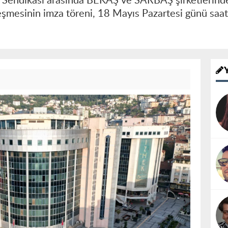
İş Sendikası arasında BEKAŞ ve SARBAŞ şirketlerind
leşmesinin imza töreni, 18 Mayıs Pazartesi günü saa