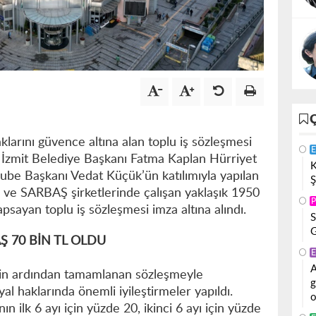
klarını güvence altına alan toplu iş sözleşmesi
E
 İzmit Belediye Başkanı Fatma Kaplan Hürriyet
K
Şube Başkanı Vedat Küçük’ün katılımıyla yapılan
Ş
e SARBAŞ şirketlerinde çalışan yaklaşık 1950
P
psayan toplu iş sözleşmesi imza altına alındı.
S
G
Ş 70 BİN TL OLDU
E
A
rin ardından tamamlanan sözleşmeyle
g
yal haklarında önemli iyileştirmeler yapıldı.
o
 ilk 6 ayı için yüzde 20, ikinci 6 ayı için yüzde