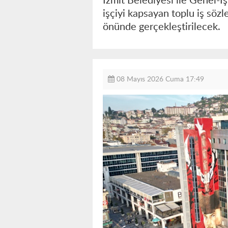
İzmit Belediyesi ile Genel-
işçiyi kapsayan toplu iş söz
önünde gerçekleştirilecek.
08 Mayıs 2026 Cuma 17:49