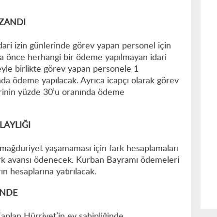
AZANDI
idari izin günlerinde görev yapan personel için
ha önce herhangi bir ödeme yapılmayan idari
eyle birlikte görev yapan personele 1
da ödeme yapılacak. Ayrıca icapçı olarak görev
erinin yüzde 30’u oranında ödeme
AYLIĞI
mağduriyet yaşamaması için fark hesaplamaları
rk avansı ödenecek. Kurban Bayramı ödemeleri
n hesaplarına yatırılacak.
ÜNDE
aplan Hürriyet’in ev sahipliğinde