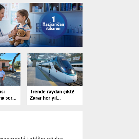
ası
Trende raydan çıktı!
a sert
Zarar her yıl
!
katlanıyor