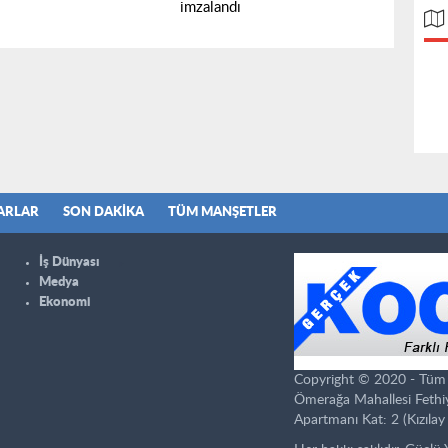
imzalandı
ARLAR
SON DAKIKA
TÜM MANŞETLER
İş Dünyası
Medya
Ekonomi
Copyright © 2020 - Tüm ha
Ömerağa Mahallesi Fethi
Apartmanı Kat: 2 (Kızılay 