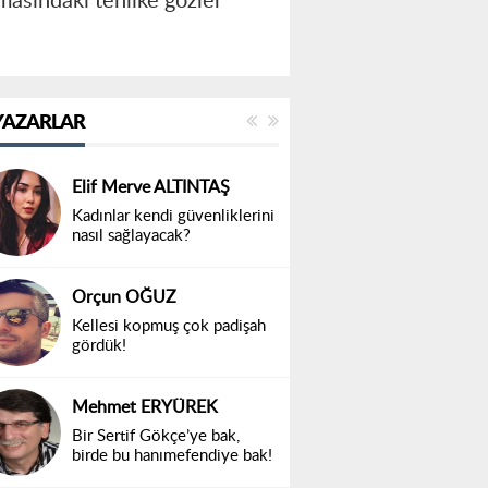
masındaki tehlike gözler
YAZARLAR
Elif Merve ALTINTAŞ
Kadınlar kendi güvenliklerini
nasıl sağlayacak?
Orçun OĞUZ
Kellesi kopmuş çok padişah
gördük!
Mehmet ERYÜREK
Bir Sertif Gökçe’ye bak,
birde bu hanımefendiye bak!