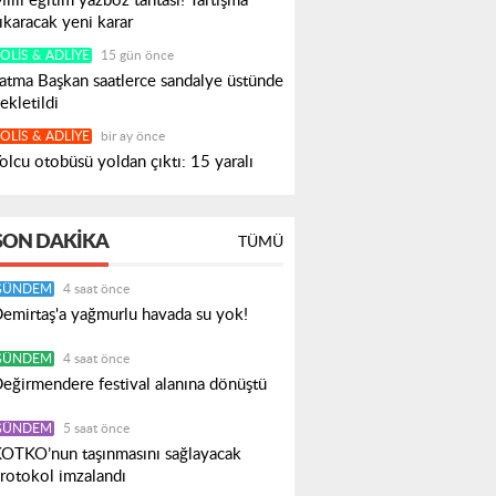
illi eğitim yazboz tahtası! Tartışma
ıkaracak yeni karar
OLIS & ADLIYE
15 gün önce
atma Başkan saatlerce sandalye üstünde
ekletildi
OLIS & ADLIYE
bir ay önce
olcu otobüsü yoldan çıktı: 15 yaralı
SON DAKIKA
TÜMÜ
GÜNDEM
4 saat önce
emirtaş'a yağmurlu havada su yok!
GÜNDEM
4 saat önce
eğirmendere festival alanına dönüştü
GÜNDEM
5 saat önce
OTKO’nun taşınmasını sağlayacak
rotokol imzalandı