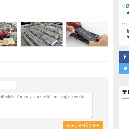
A
z.
İ
b
YORUM GÖNDER