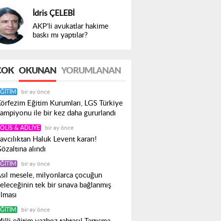
İdris ÇELEBİ
AKP’li avukatlar hakime
baskı mı yaptılar?
ÇOK
OKUNAN
YORUMLANAN
ĞITIM
bir ay önce
örfezim Eğitim Kurumları, LGS Türkiye
ampiyonu ile bir kez daha gururlandı
OLIS & ADLIYE
bir ay önce
avcılıktan Haluk Levent kararı!
özaltına alındı
ĞITIM
bir ay önce
sıl mesele, milyonlarca çocuğun
eleceğinin tek bir sınava bağlanmış
lması
ĞITIM
bir ay önce