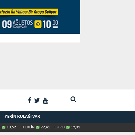
YERIN KULAĞI VAR
R
18,62
STERLİN
22,41
EURO
19,31