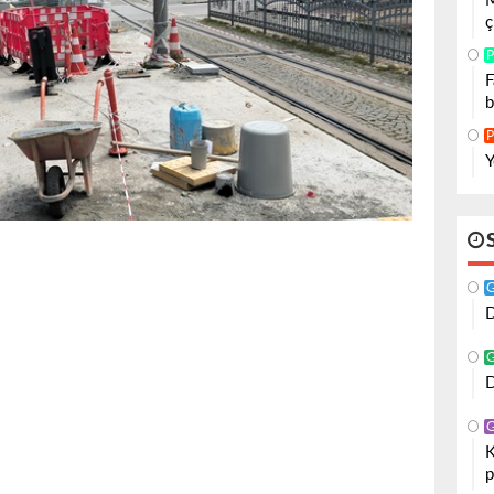
M
ç
P
F
b
P
Y
D
D
K
p