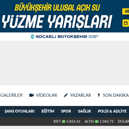
GALERILER
VIDEOLAR
YAZARLAR
SON DAKIKA
ŞANS OYUNLARI
EĞITIM
SPOR
SAĞLIK
POLIS & ADLIYE
BİST
4.854,16
ALTIN
1.043,73
DOLA