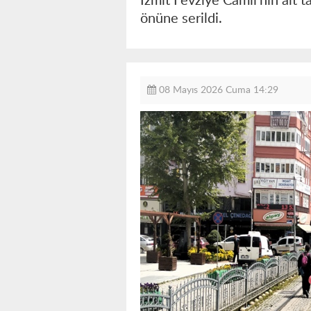
İzmit Fevziye Camii’nin alt 
önüne serildi.
08 Mayıs 2026 Cuma 14:29