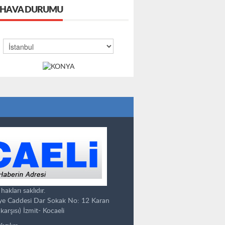
HAVA DURUMU
kları saklıdır.
ye Caddesi Dar Sokak No: 12 Karan
karşısı) İzmit- Kocaeli