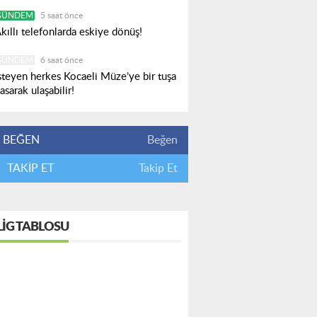
GÜNDEM
5 saat önce
kıllı telefonlarda eskiye dönüş!
GÜNDEM
6 saat önce
steyen herkes Kocaeli Müze’ye bir tuşa
asarak ulaşabilir!
BEĞEN
Beğen
TAKİP ET
Takip Et
LIG TABLOSU