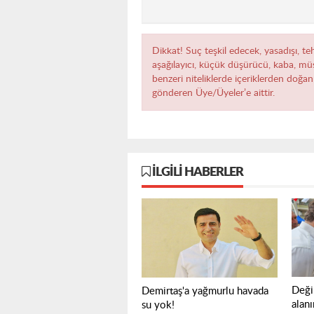
Dikkat! Suç teşkil edecek, yasadışı, teh
aşağılayıcı, küçük düşürücü, kaba, müst
benzeri niteliklerde içeriklerden doğan 
gönderen Üye/Üyeler’e aittir.
İLGILI HABERLER
Deği
Demirtaş'a yağmurlu havada
alan
su yok!