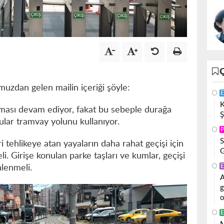
umuzdan gelen mailin içeriği şöyle:
E
K
ması devam ediyor, fakat bu sebeple durağa
Ş
cular tramvay yolunu kullanıyor.
P
S
 tehlikeye atan yayaların daha rahat geçişi için
G
i. Girişe konulan parke taşları ve kumlar, geçişi
E
nlenmeli.
A
g
o
E