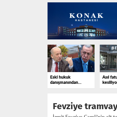
Eski hukuk
Asıl fat
danışmanından
kesiliyo
Erdoğan'a bir uyarı
daha
Fevziye tramvay