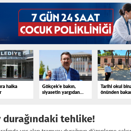
ura halka
Gökçek'e bakın,
Tarihi okul bin
r
siyasetin yargıdan
önünden bakan
elini çekmediğini
tepki gösterdi
görün!
 durağındaki tehlike!