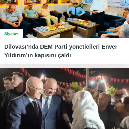
Siyaset
Dilovası’nda DEM Parti yöneticileri Enver
Yıldırım’ın kapısını çaldı