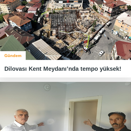
Gündem
Dilovası Kent Meydanı’nda tempo yüksek!