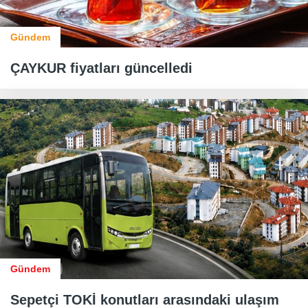
Gündem
ÇAYKUR fiyatları güncelledi
Gündem
Sepetçi TOKİ konutları arasındaki ulaşım