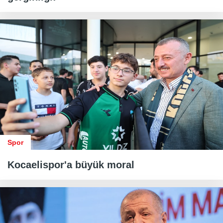
Spor
Kocaelispor'a büyük moral