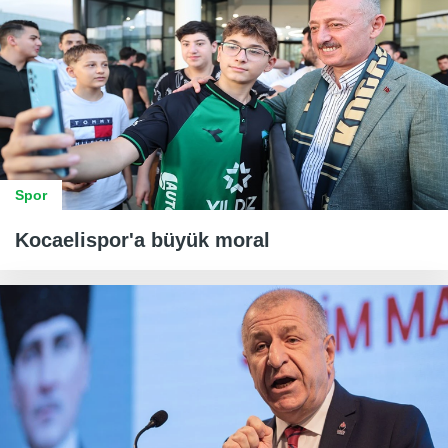
Spor
Kocaelispor'a büyük moral