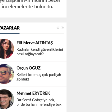
e Başkanı Ali Yıldırım Sezer
da incelemelerde bulundu.
YAZARLAR
Elif Merve ALTINTAŞ
Kadınlar kendi güvenliklerini
nasıl sağlayacak?
Orçun OĞUZ
Kellesi kopmuş çok padişah
gördük!
Mehmet ERYÜREK
Bir Sertif Gökçe’ye bak,
birde bu hanımefendiye bak!