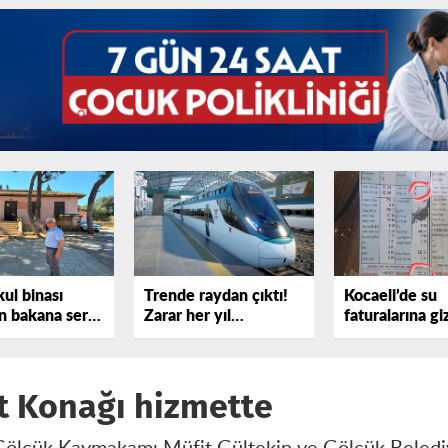
kul binası
Trende raydan çıktı!
Kocaeli’de su
 bakana sert
Zarar her yıl
faturalarına gi
sterdi!
katlanıyor
iddiası
 Konağı hizmette