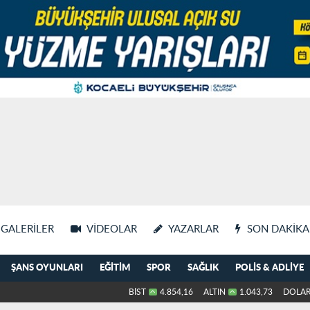
GALERILER
VIDEOLAR
YAZARLAR
SON DAKIKA
ŞANS OYUNLARI
EĞITIM
SPOR
SAĞLIK
POLIS & ADLIYE
BİST
4.854,16
ALTIN
1.043,73
DOLA