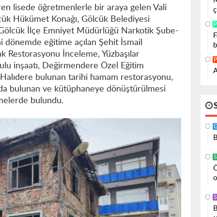
M
n lisede öğretmenlerle bir araya gelen Vali
ç
lcük Hükümet Konağı, Gölcük Belediyesi
P
Gölcük İlçe Emniyet Müdürlüğü Narkotik Şube-
F
ni dönemde eğitime açılan Şehit İsmail
b
ak Restorasyonu İnceleme, Yüzbaşılar
P
ulu inşaatı, Değirmendere Özel Eğitim
A
 Halıdere bulunan tarihi hamam restorasyonu,
nda bulunan ve kütüphaneye dönüştürülmesi
emelerde bulundu.
B
S
Ö
o
S
B