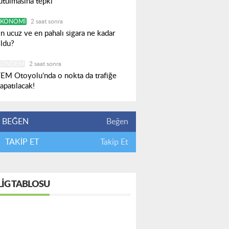
utulmasına tepki
EKONOMI
2 saat sonra
n ucuz ve en pahalı sigara ne kadar
ldu?
GÜNDEM
2 saat sonra
EM Otoyolu’nda o nokta da trafiğe
apatılacak!
BEĞEN
Beğen
TAKİP ET
Takip Et
LIG TABLOSU