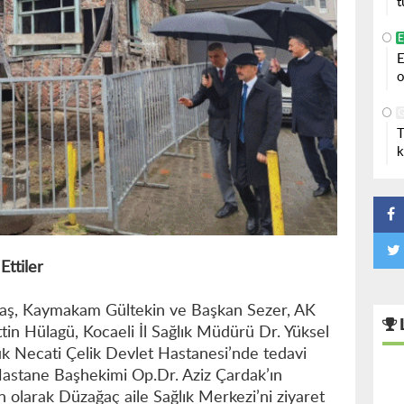
t
E
o
T
k
Ettiler
ktaş, Kaymakam Gültekin ve Başkan Sezer, AK
ttin Hülagü, Kocaeli İl Sağlık Müdürü Dr. Yüksel
ük Necati Çelik Devlet Hastanesi’nde tedavi
. Hastane Başhekimi Op.Dr. Aziz Çardak’ın
olarak Düzağaç aile Sağlık Merkezi’ni ziyaret