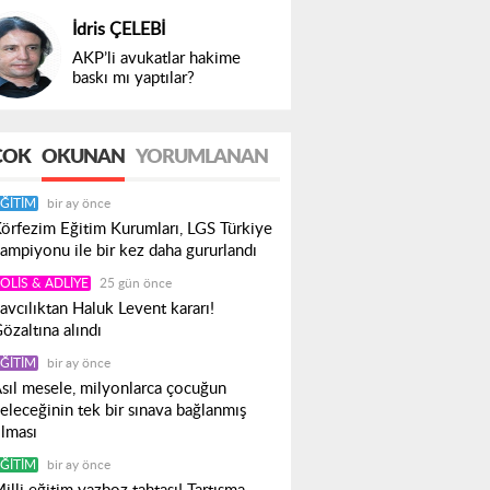
İdris ÇELEBİ
AKP’li avukatlar hakime
baskı mı yaptılar?
ÇOK
OKUNAN
YORUMLANAN
ĞITIM
bir ay önce
örfezim Eğitim Kurumları, LGS Türkiye
ampiyonu ile bir kez daha gururlandı
OLIS & ADLIYE
25 gün önce
avcılıktan Haluk Levent kararı!
özaltına alındı
ĞITIM
bir ay önce
sıl mesele, milyonlarca çocuğun
eleceğinin tek bir sınava bağlanmış
lması
ĞITIM
bir ay önce