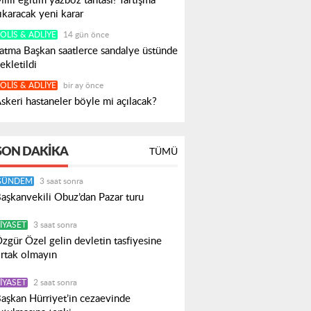
illi eğitim yazboz tahtası! Tartışma
ıkaracak yeni karar
OLIS & ADLIYE
14 gün önce
atma Başkan saatlerce sandalye üstünde
ekletildi
OLIS & ADLIYE
bir ay önce
skeri hastaneler böyle mi açılacak?
SON DAKIKA
TÜMÜ
GÜNDEM
3 saat sonra
aşkanvekili Obuz’dan Pazar turu
IYASET
3 saat sonra
zgür Özel gelin devletin tasfiyesine
rtak olmayın
IYASET
2 saat sonra
aşkan Hürriyet’in cezaevinde