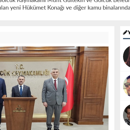
, Gölcük Kaymakamı Müfit Gültekin ve Gölcük Belediy
 açılan yeni Hükümet Konağı ve diğer kamu binaların