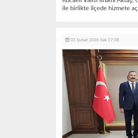
Kocaeli Valisi İlhami Aktaş
ile birlikte ilçede hizmete
03 Şubat 2026 Salı 17:08