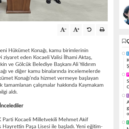
eni Hükümet Konağı, kamu birimlerinin
E
yi ziyaret eden Kocaeli Valisi İlhami Aktaş,
K
n ve Gölcük Belediye Başkanı Ali Yıldırım
Ş
nağı ve diğer kamu binalarında incelemelerde
P
ükümet Konağı’nda hizmet vermeye başlayan
S
rek tamamlanan çalışmalar hakkında Kaymakam
G
gi aldı.
E
A
İncelediler
g
o
K Parti Kocaeli Milletvekili Mehmet Akif
E
 Hayrettin Paşa Lisesi ile başladı. Yeni eğitim-