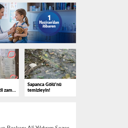
Sapanca Gölü’nü
zli zam
temizleyin!