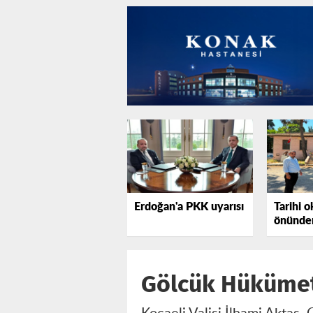
Erdoğan'a PKK uyarısı
Tarihi o
önünden
tepki gö
Gölcük Hükümet