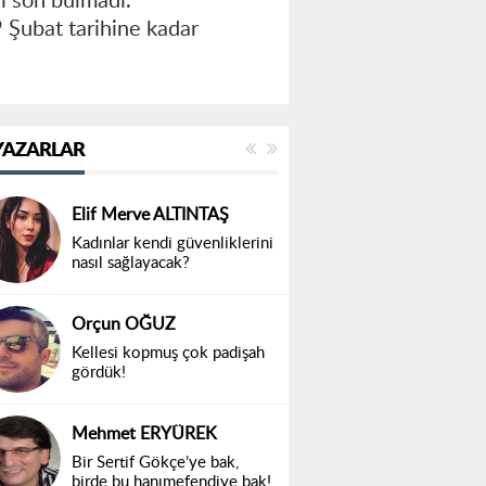
i son bulmadı.
Şubat tarihine kadar
YAZARLAR
Elif Merve ALTINTAŞ
Kadınlar kendi güvenliklerini
nasıl sağlayacak?
Orçun OĞUZ
Kellesi kopmuş çok padişah
gördük!
Mehmet ERYÜREK
Bir Sertif Gökçe’ye bak,
birde bu hanımefendiye bak!