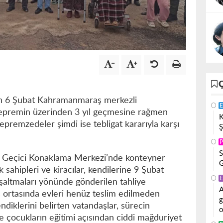
ılan 6 Şubat Kahramanmaraş merkezli
E
Depremin üzerinden 3 yıl geçmesine rağmen
K
premzedeler şimdi ise tebligat kararıyla karşı
Ş
P
S
e Geçici Konaklama Merkezi’nde konteyner
G
sahipleri ve kiracılar, kendilerine 9 Şubat
E
şaltmaları yönünde gönderilen tahliye
A
ış ortasında evleri henüz teslim edilmeden
g
ndiklerini belirten vatandaşlar, sürecin
o
ve çocukların eğitimi açısından ciddi mağduriyet