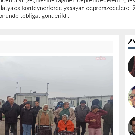
nden 3 yıl geçmesine rağmen depremzedelerin çiles
atya’da konteynerlerde yaşayan depremzedelere, 9 
önünde tebligat gönderildi.