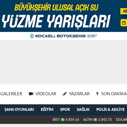
GALERILER
VIDEOLAR
YAZARLAR
SON DAKIKA
ŞANS OYUNLARI
EĞITIM
SPOR
SAĞLIK
POLIS & ADLIYE
BİST
4.854,16
ALTIN
1.043,73
DOLA