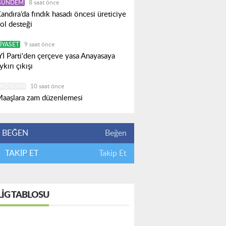
GÜNDEM
8 saat önce
andıra’da fındık hasadı öncesi üreticiye
ol desteği
IYASET
9 saat önce
Yİ Parti'den çerçeve yasa Anayasaya
ykırı çıkışı
EKONOMI
10 saat önce
aaşlara zam düzenlemesi
BEĞEN
Beğen
TAKİP ET
Takip Et
LIG TABLOSU