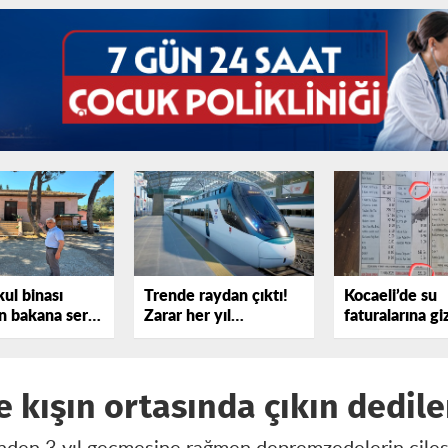
kul binası
Trende raydan çıktı!
Kocaeli’de su
 bakana sert
Zarar her yıl
faturalarına gi
sterdi!
katlanıyor
iddiası
kışın ortasında çıkın dedile