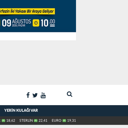
YERIN KULAĞI VAR
R
18,62
STERLİN
22,41
EURO
19,31