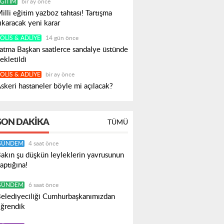
ĞITIM
bir ay önce
illi eğitim yazboz tahtası! Tartışma
ıkaracak yeni karar
OLIS & ADLIYE
14 gün önce
atma Başkan saatlerce sandalye üstünde
ekletildi
OLIS & ADLIYE
bir ay önce
skeri hastaneler böyle mi açılacak?
SON DAKIKA
TÜMÜ
GÜNDEM
4 saat önce
akın şu düşkün leyleklerin yavrusunun
aptığına!
GÜNDEM
6 saat önce
elediyeciliği Cumhurbaşkanımızdan
ğrendik