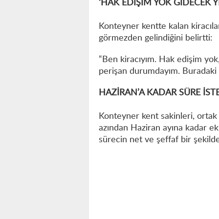
‘HAK EDİŞİM YOK GİDECEK Y
Konteyner kentte kalan kiracıla
görmezden gelindiğini belirtti:
“Ben kiracıyım. Hak edişim yok
perişan durumdayım. Buradaki 
HAZİRAN’A KADAR SÜRE İST
Konteyner kent sakinleri, ortak 
azından Haziran ayına kadar ek 
sürecin net ve şeffaf bir şekilde