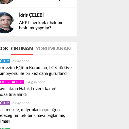
İdris ÇELEBİ
AKP’li avukatlar hakime
baskı mı yaptılar?
ÇOK
OKUNAN
YORUMLANAN
ĞITIM
bir ay önce
örfezim Eğitim Kurumları, LGS Türkiye
ampiyonu ile bir kez daha gururlandı
OLIS & ADLIYE
24 gün önce
avcılıktan Haluk Levent kararı!
özaltına alındı
ĞITIM
bir ay önce
sıl mesele, milyonlarca çocuğun
eleceğinin tek bir sınava bağlanmış
lması