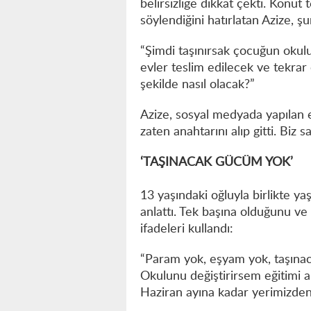
belirsizliğe dikkat çekti. Konut
söylendiğini hatırlatan Azize, şu
“Şimdi taşınırsak çocuğun okul
evler teslim edilecek ve tekrar
şekilde nasıl olacak?”
Azize, sosyal medyada yapılan e
zaten anahtarını alıp gitti. Biz
‘TAŞINACAK GÜCÜM YOK’
13 yaşındaki oğluyla birlikte y
anlattı. Tek başına olduğunu ve 
ifadeleri kullandı:
“Param yok, eşyam yok, taşına
Okulunu değiştirirsem eğitimi 
Haziran ayına kadar yerimizden