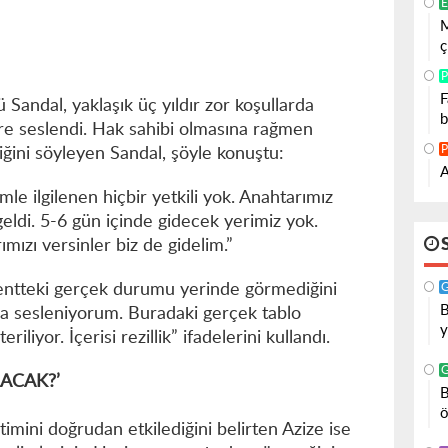
E
M
ç
P
F
Sandal, yaklaşık üç yıldır zor koşullarda
b
lere seslendi. Hak sahibi olmasına rağmen
P
iğini söyleyen Sandal, şöyle konuştu:
A
mle ilgilenen hiçbir yetkili yok. Anahtarımız
geldi. 5-6 gün içinde gidecek yerimiz yok.
mızı versinler biz de gidelim.”
 kentteki gerçek durumu yerinde görmediğini
B
 sesleniyorum. Buradaki gerçek tablo
y
iliyor. İçerisi rezillik” ifadelerini kullandı.
LACAK?’
B
ö
timini doğrudan etkilediğini belirten Azize ise