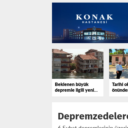
Beklenen büyük
Tarihi o
depremle ilgili yeni
önünden
uyarı
tepki gö
Depremzedelere 