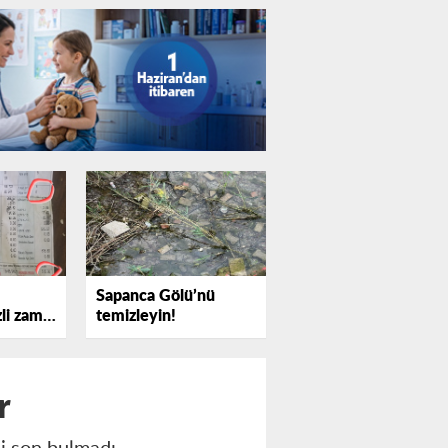
Sapanca Gölü’nü
zli zam
temizleyin!
r