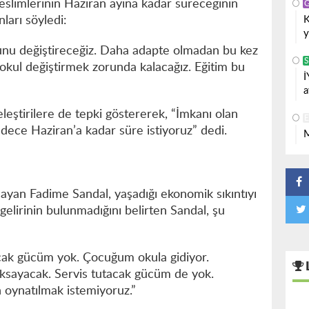
 teslimlerinin Haziran ayına kadar süreceğinin
K
nları söyledi:
y
unu değiştireceğiz. Daha adapte olmadan bu kez
S
 okul değiştirmek zorunda kalacağız. Eğitim bu
İ
a
leştirilere de tepki göstererek, “İmkanı olan
 sadece Haziran’a kadar süre istiyoruz” dedi.
M
aşayan Fadime Sandal, yaşadığı ekonomik sıkıntıyı
gelirinin bulunmadığını belirten Sandal, şu
cak gücüm yok. Çocuğum okula gidiyor.
aksayacak. Servis tutacak gücüm de yok.
 oynatılmak istemiyoruz.”