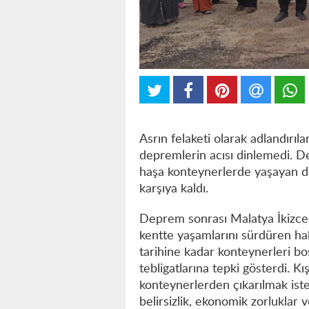
Asrın felaketi olarak adlandır
depremlerin acısı dinlemedi. 
haşa konteynerlerde yaşayan de
karşıya kaldı.
Deprem sonrası Malatya İkizc
kentte yaşamlarını sürdüren hak 
tarihine kadar konteynerleri bo
tebligatlarına tepki gösterdi. K
konteynerlerden çıkarılmak iste
belirsizlik, ekonomik zorluklar 