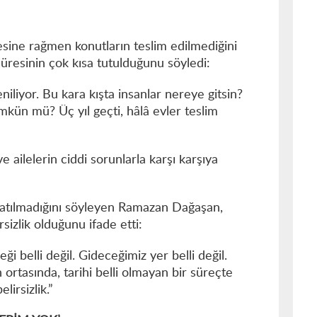
esine rağmen konutların teslim edilmediğini
süresinin çok kısa tutulduğunu söyledi:
niliyor. Bu kara kışta insanlar nereye gitsin?
ün mü? Üç yıl geçti, hâlâ evler teslim
e ailelerin ciddi sorunlarla karşı karşıya
latılmadığını söyleyen Ramazan Dağaşan,
izlik olduğunu ifade etti:
ği belli değil. Gideceğimiz yer belli değil.
 ortasında, tarihi belli olmayan bir süreçte
lirsizlik.”