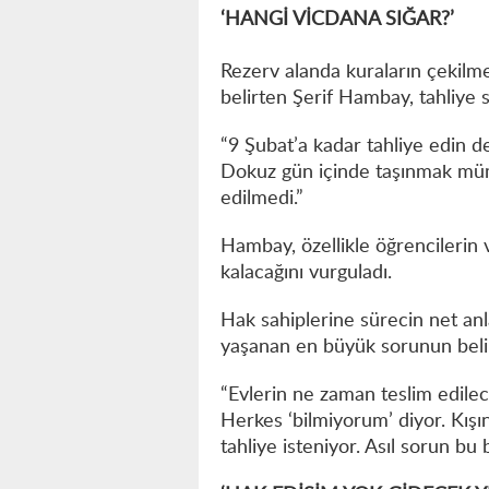
‘HANGİ VİCDANA SIĞAR?’
Rezerv alanda kuraların çekilm
belirten Şerif Hambay, tahliye 
“9 Şubat’a kadar tahliye edin de
Dokuz gün içinde taşınmak mümk
edilmedi.”
Hambay, özellikle öğrencilerin v
kalacağını vurguladı.
Hak sahiplerine sürecin net an
yaşanan en büyük sorunun belirs
“Evlerin ne zaman teslim edilece
Herkes ‘bilmiyorum’ diyor. Kışın
tahliye isteniyor. Asıl sorun bu be