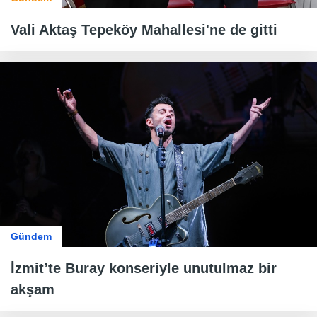
Vali Aktaş Tepeköy Mahallesi'ne de gitti
Gündem
İzmit’te Buray konseriyle unutulmaz bir
akşam