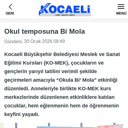
GERİ
MENÜ
Okul temposuna Bi Mola
, 30 Ocak 2026 08:49
Gündem
Kocaeli Büyükşehir Belediyesi Meslek ve Sanat
Eğitimi Kursları (KO-MEK), çocukların ve
gençlerin yarıyıl tatilini verimli şekilde
geçirmeleri amacıyla “Okula Bi’ Mola” etkinliği
düzenledi. Anneleriyle birlikte KO-MEK kurs
merkezlerinde düzenlenen etkinliklere katılan
çocuklar, hem eğlenmenin hem de öğrenmenin
keyfini yaşadı.