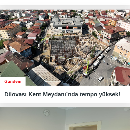
Gündem
Dilovası Kent Meydanı’nda tempo yüksek!