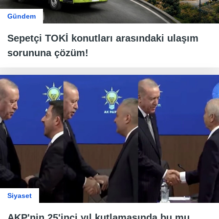
Gündem
Sepetçi TOKİ konutları arasındaki ulaşım
sorununa çözüm!
Siyaset
AKP'nin 25'inci yıl kutlamasında bu mu