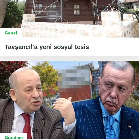
Genel
Tavşancıl'a yeni sosyal tesis
Gündem