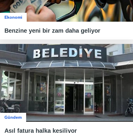
Ekonomi
Benzine yeni bir zam daha geliyor
Gündem
Asıl fatura halka kesiliyor