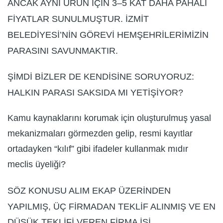
ANCAK AYNI ÜRÜN İÇİN 3–5 KAT DAHA PAHALI
FİYATLAR SUNULMUŞTUR. İZMİT
BELEDİYESİ’NİN GÖREVİ HEMŞEHRİLERİMİZİN
PARASINI SAVUNMAKTIR.
ŞİMDİ BİZLER DE KENDİSİNE SORUYORUZ:
HALKIN PARASI SAKSIDA MI YETİŞİYOR?
Kamu kaynaklarını korumak için oluşturulmuş yasal
mekanizmaları görmezden gelip, resmi kayıtlar
ortadayken “kılıf” gibi ifadeler kullanmak mıdır
meclis üyeliği?
SÖZ KONUSU ALIM EKAP ÜZERİNDEN
YAPILMIŞ, ÜÇ FİRMADAN TEKLİF ALINMIŞ VE EN
DÜŞÜK TEKLİFİ VEREN FİRMA İŞİ