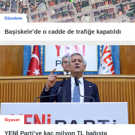
Gündem
Başiskele’de o cadde de trafiğe kapatıldı
Siyaset
YENİ Parti'ye kaç milyon TL bağışta