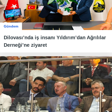
Gündem
Dilovası’nda iş insanı Yıldırım’dan Ağrılılar
Derneği’ne ziyaret