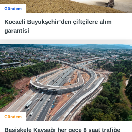
Gündem
Kocaeli Büyükşehir’den çiftçilere alım
garantisi
Gündem
Başiskele Kavşağı her gece 8 saat trafiğe