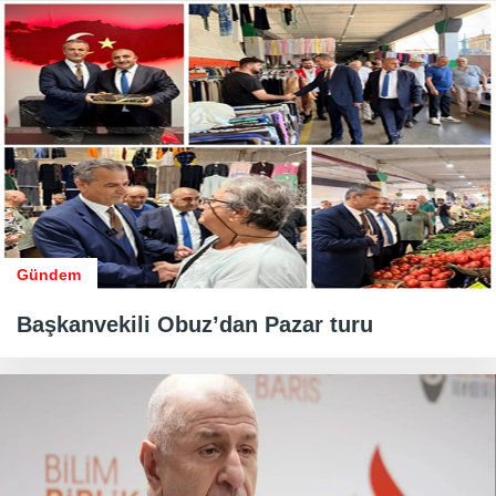
Gündem
Başkanvekili Obuz’dan Pazar turu