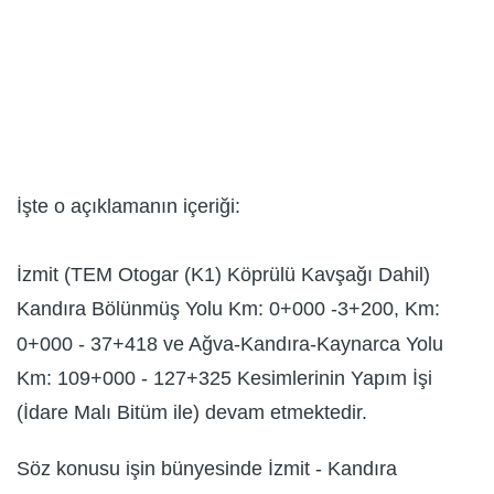
İşte o açıklamanın içeriği:
İzmit (TEM Otogar (K1) Köprülü Kavşağı Dahil)
Kandıra Bölünmüş Yolu Km: 0+000 -3+200, Km:
0+000 - 37+418 ve Ağva-Kandıra-Kaynarca Yolu
Km: 109+000 - 127+325 Kesimlerinin Yapım İşi
(İdare Malı Bitüm ile) devam etmektedir.
Söz konusu işin bünyesinde İzmit - Kandıra