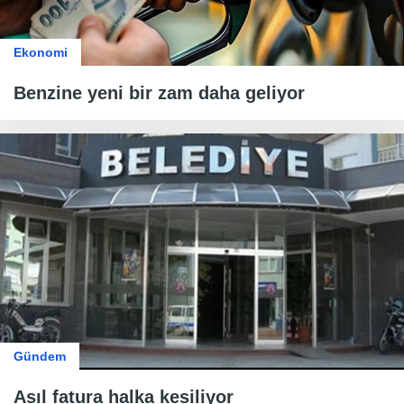
Ekonomi
Benzine yeni bir zam daha geliyor
Gündem
Asıl fatura halka kesiliyor