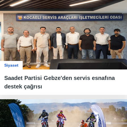
Siyaset
Saadet Partisi Gebze'den servis esnafına
destek çağrısı