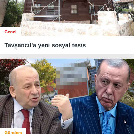
Genel
Tavşancıl'a yeni sosyal tesis
Gündem