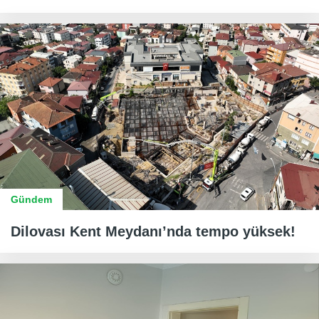
Gündem
Dilovası Kent Meydanı’nda tempo yüksek!