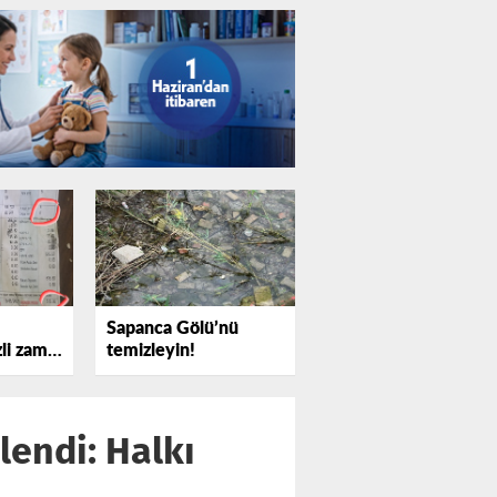
Sapanca Gölü’nü
zli zam
temizleyin!
endi: Halkı