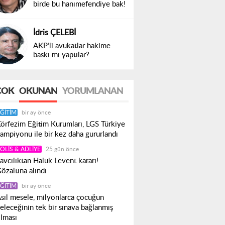
birde bu hanımefendiye bak!
İdris ÇELEBİ
AKP’li avukatlar hakime
baskı mı yaptılar?
ÇOK
OKUNAN
YORUMLANAN
ĞITIM
bir ay önce
örfezim Eğitim Kurumları, LGS Türkiye
ampiyonu ile bir kez daha gururlandı
OLIS & ADLIYE
25 gün önce
avcılıktan Haluk Levent kararı!
özaltına alındı
ĞITIM
bir ay önce
sıl mesele, milyonlarca çocuğun
eleceğinin tek bir sınava bağlanmış
lması