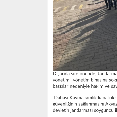
Dışarıda site önünde, Jandarma
yönetimi, yönetim binasına sokm
baskılar nedeniyle hakim ve sa
Dahası Kaymakamlık kanalı ile
güvenliğinin sağlanmasını Aky
devletin jandarması soyguncu i