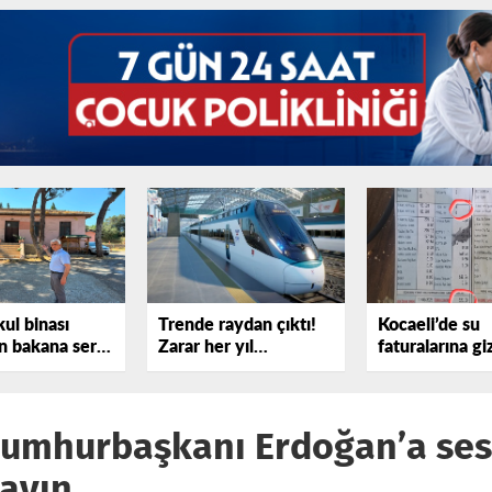
kul binası
Trende raydan çıktı!
Kocaeli’de su
 bakana sert
Zarar her yıl
faturalarına gi
sterdi!
katlanıyor
iddiası
Cumhurbaşkanı Erdoğan’a sesl
mayın