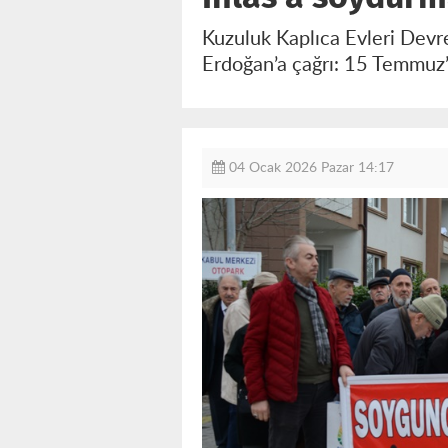
Kuzuluk Kaplıca Evleri Dev
Erdoğan’a çağrı: 15 Temmuz’d
04 Ocak 2026 Pazar 14:17