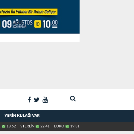
YERIN KULAĞI VAR
R
18,62
STERLİN
22,41
EURO
19,31