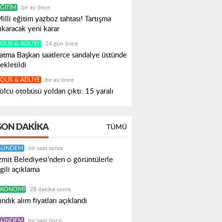
ĞITIM
bir ay önce
illi eğitim yazboz tahtası! Tartışma
ıkaracak yeni karar
OLIS & ADLIYE
14 gün önce
atma Başkan saatlerce sandalye üstünde
ekletildi
OLIS & ADLIYE
bir ay önce
olcu otobüsü yoldan çıktı: 15 yaralı
SON DAKIKA
TÜMÜ
GÜNDEM
bir saat sonra
zmit Belediyesi’nden o görüntülerle
lgili açıklama
EKONOMI
28 dakika sonra
ındık alım fiyatları açıklandı
GÜNDEM
bir saat önce