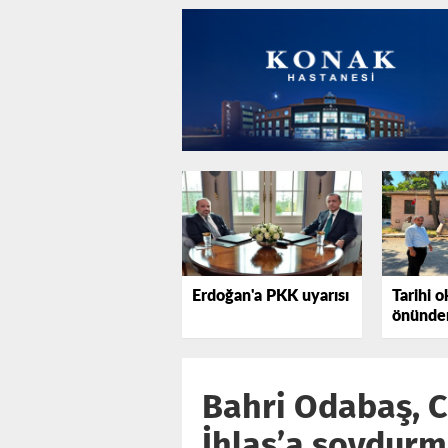
Erdoğan'a PKK uyarısı
Tarihi o
önünden
tepki gö
Bahri Odabaş, 
İhlas’a soydur