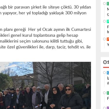
E
ğlı bir paravan şirket ile siteye çöktü. 30 yıldan
M
 yapıyor, her yıl topladığı yaklaşık 300 milyon
ç
P
F
m planı gereği Her yıl Ocak ayının ilk Cumartesi
b
kleri genel kurul toplantısına gelip hesap
P
liklerini seçim salonunu kilitli tuttuğu gibi,
Y
ite özel güvenlikleri ile, darp, taciz, tehdit vs. ile
İ
i
F