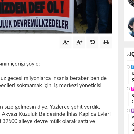
nın içeriği şöyle:
E
K
z gecesi milyonlarca insanla beraber ben de
Ş
becileri sokmamak için, iş merkezi yöneticisi
P
.
S
G
size gelmesin diye, Yüzlerce şehit verdik,
E
a Akyazı Kuzuluk Beldesinde İhlas Kaplıca Evleri
A
yi 32500 aileye devre mülk olarak sattı ve
g
o