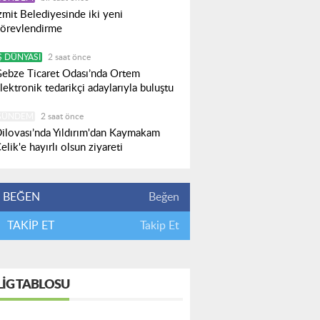
zmit Belediyesinde iki yeni
örevlendirme
Ş DÜNYASI
2 saat önce
ebze Ticaret Odası’nda Ortem
lektronik tedarikçi adaylarıyla buluştu
GÜNDEM
2 saat önce
ilovası’nda Yıldırım'dan Kaymakam
elik'e hayırlı olsun ziyareti
BEĞEN
Beğen
TAKİP ET
Takip Et
LIG TABLOSU