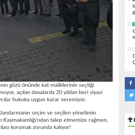
İ
g
İ
G
e
D
Ç
nın gözü önünde kat maliklerinin seçtiği
uyor, açılan davalarda 20 yıldan beri siyasi
vcılar hukuka uygun karar veremiyor.
 Jandarmanın seçim ve seçilen yönetimin
azı Kaymakamlığı’ndan talep etmemize rağmen,
hlası korumak zorunda kalıyor!