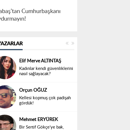
dabaş'tan Cumhurbaşkanı
oydurmayın!
YAZARLAR
Elif Merve ALTINTAŞ
Kadınlar kendi güvenliklerini
nasıl sağlayacak?
Orçun OĞUZ
Kellesi kopmuş çok padişah
gördük!
Mehmet ERYÜREK
Bir Sertif Gökçe’ye bak,