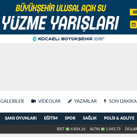
GALERILER
VIDEOLAR
YAZARLAR
SON DAKIKA
ŞANS OYUNLARI
EĞITIM
SPOR
SAĞLIK
POLIS & ADLIYE
BİST
4.854,16
ALTIN
1.043,73
DOLA