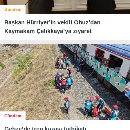
Gündem
Başkan Hürriyet’in vekili Obuz’dan
Kaymakam Çelikkaya’ya ziyaret
Gündem
Gebze’de tren kazası tatbikatı