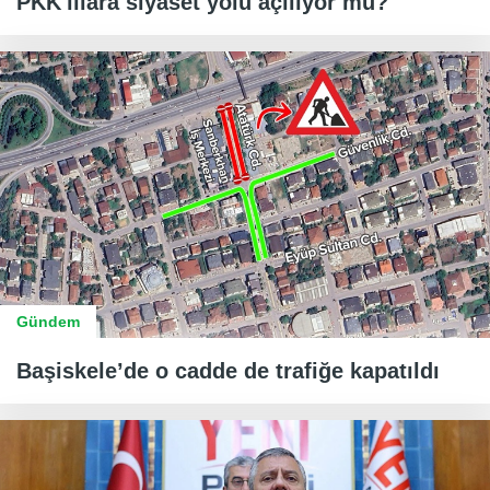
PKK'lılara siyaset yolu açılıyor mu?
Gündem
Başiskele’de o cadde de trafiğe kapatıldı