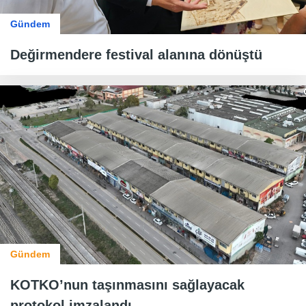
Gündem
Değirmendere festival alanına dönüştü
Gündem
KOTKO’nun taşınmasını sağlayacak
protokol imzalandı