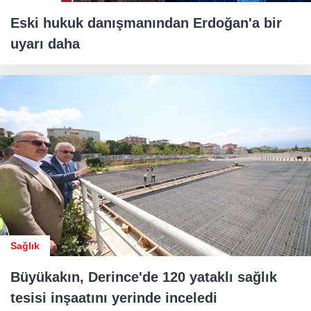
Eski hukuk danışmanından Erdoğan'a bir
uyarı daha
Sağlık
Büyükakın, Derince'de 120 yataklı sağlık
tesisi inşaatını yerinde inceledi