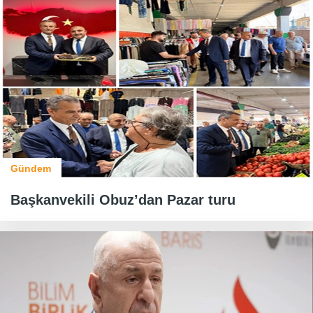
Gündem
Başkanvekili Obuz’dan Pazar turu