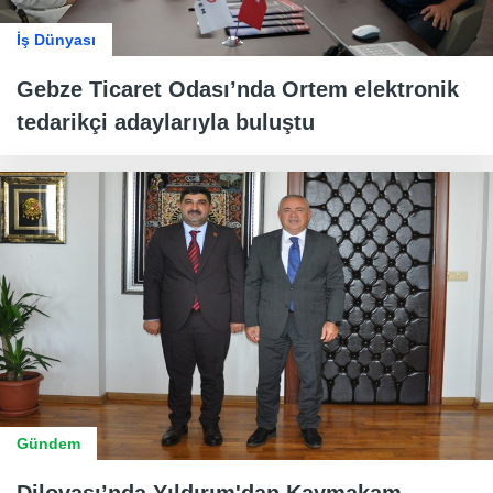
İş Dünyası
Gebze Ticaret Odası’nda Ortem elektronik
tedarikçi adaylarıyla buluştu
Gündem
Dilovası’nda Yıldırım'dan Kaymakam