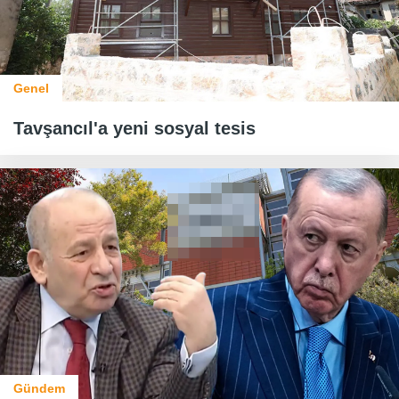
Genel
Tavşancıl'a yeni sosyal tesis
Gündem