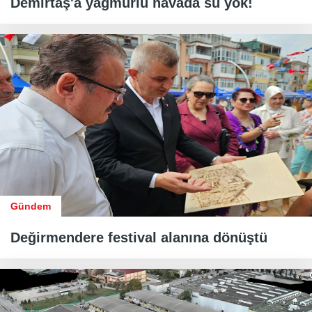
Demirtaş'a yağmurlu havada su yok!
Gündem
Değirmendere festival alanına dönüştü