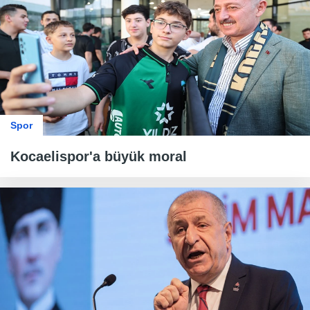
Spor
Kocaelispor'a büyük moral