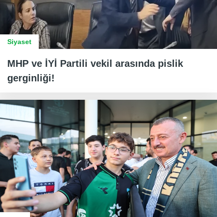
Siyaset
MHP ve İYİ Partili vekil arasında pislik
gerginliği!