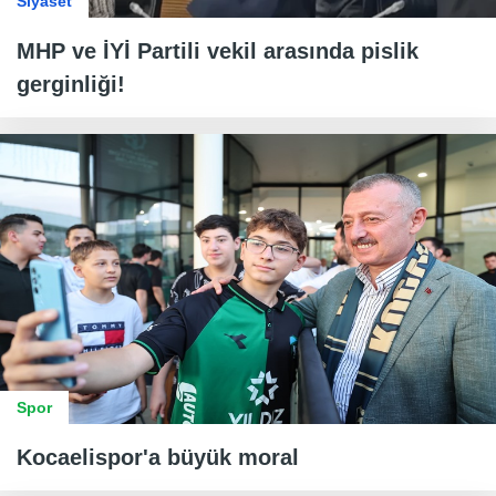
Siyaset
MHP ve İYİ Partili vekil arasında pislik
gerginliği!
Spor
Kocaelispor'a büyük moral