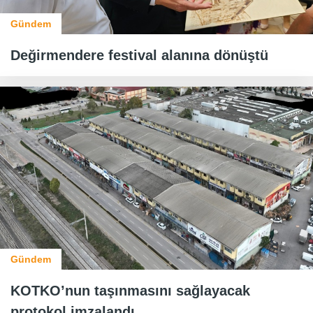
Gündem
Değirmendere festival alanına dönüştü
Gündem
KOTKO’nun taşınmasını sağlayacak
protokol imzalandı