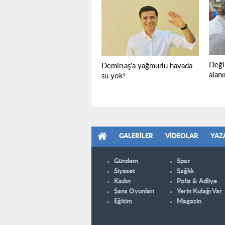
Deği
Demirtaş'a yağmurlu havada
alan
su yok!
GALERILER
VIDEOLAR
YAZ
Gündem
Spor
Siyaset
Sağlık
Kadın
Polis & Adliye
Şans Oyunları
Yerin Kulağı Var
Eğitim
Magazin