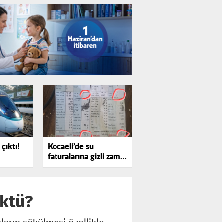
çıktı!
Kocaeli’de su
faturalarına gizli zam
iddiası
öktü?