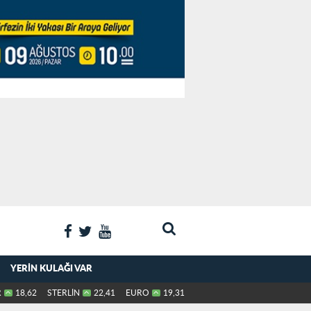
YERIN KULAĞI VAR
R
18,62
STERLİN
22,41
EURO
19,31