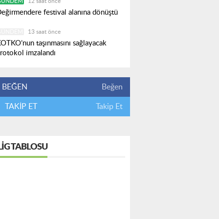
GÜNDEM
12 saat önce
eğirmendere festival alanına dönüştü
GÜNDEM
13 saat önce
OTKO’nun taşınmasını sağlayacak
rotokol imzalandı
BEĞEN
Beğen
TAKİP ET
Takip Et
LIG TABLOSU