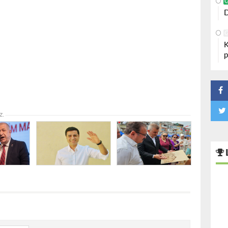
D
K
p
z.