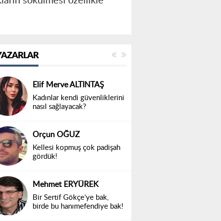
ların sökülmesi özellikle
YAZARLAR
Elif Merve ALTINTAŞ
Kadınlar kendi güvenliklerini
nasıl sağlayacak?
Orçun OĞUZ
Kellesi kopmuş çok padişah
gördük!
Mehmet ERYÜREK
Bir Sertif Gökçe’ye bak,
birde bu hanımefendiye bak!