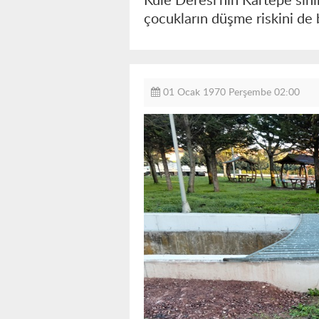
Kule Deresi’nin Kartepe sını
çocukların düşme riskini de 
01 Ocak 1970 Perşembe 02:00