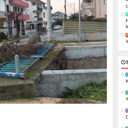
M
ç
P
F
b
P
Y
K
S
Y
D