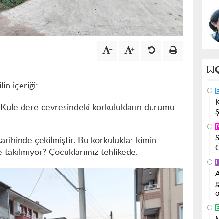
in içeriği:
E
K
Kule dere çevresindeki korkulukların durumu
Ş
P
S
rihinde çekilmiştir. Bu korkuluklar kimin
G
 takılmıyor? Çocuklarımız tehlikede.
E
A
g
o
E