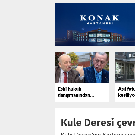
Eski hukuk
Asıl fat
danışmanından
kesiliyo
Erdoğan'a bir uyarı
daha
Kule Deresi çev