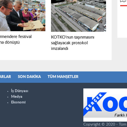
rmendere festival
KOTKO’nun taşınmasını
ına dönüştü
sağlayacak protokol
imzalandı
ARLAR
SON DAKIKA
TÜM MANŞETLER
İş Dünyası
Medya
Ekonomi
Copyright © 2020 - Tüm ha