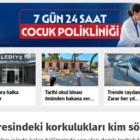
ura halka
Tarihi okul binası
Trende raydan 
r
önünden bakana sert
Zarar her yıl
tepki gösterdi!
katlanıyor
resindeki korkulukları kim s