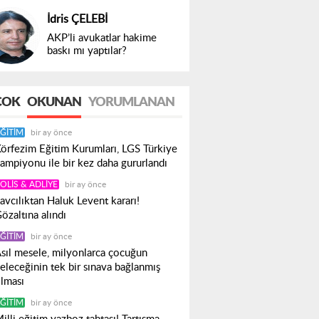
İdris ÇELEBİ
AKP’li avukatlar hakime
baskı mı yaptılar?
ÇOK
OKUNAN
YORUMLANAN
ĞITIM
bir ay önce
örfezim Eğitim Kurumları, LGS Türkiye
ampiyonu ile bir kez daha gururlandı
OLIS & ADLIYE
bir ay önce
avcılıktan Haluk Levent kararı!
özaltına alındı
ĞITIM
bir ay önce
sıl mesele, milyonlarca çocuğun
eleceğinin tek bir sınava bağlanmış
lması
ĞITIM
bir ay önce