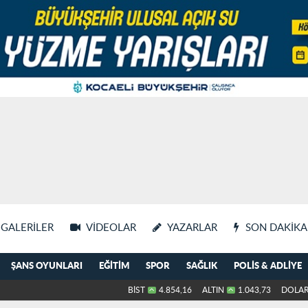
GALERILER
VIDEOLAR
YAZARLAR
SON DAKIKA
ŞANS OYUNLARI
EĞITIM
SPOR
SAĞLIK
POLIS & ADLIYE
BİST
4.854,16
ALTIN
1.043,73
DOLA