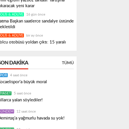
illi eğitim yazboz tahtası! Tartışma
ıkaracak yeni karar
OLIS & ADLIYE
16 gün önce
atma Başkan saatlerce sandalye üstünde
ekletildi
OLIS & ADLIYE
bir ay önce
olcu otobüsü yoldan çıktı: 15 yaralı
SON DAKIKA
TÜMÜ
SPOR
4 saat önce
ocaelispor'a büyük moral
IYASET
5 saat önce
ıllarca yalan söylediler!
GÜNDEM
12 saat önce
emirtaş'a yağmurlu havada su yok!