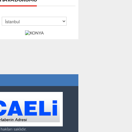
HAVA DURUMU
kları saklıdır.