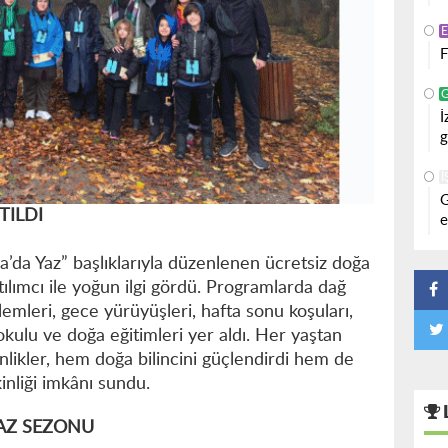
F
İ
g
İ
G
TILDI
e
’da Yaz” başlıklarıyla düzenlenen ücretsiz doğa
atılımcı ile yoğun ilgi gördü. Programlarda dağ
özlemleri, gece yürüyüşleri, hafta sonu koşuları,
ulu ve doğa eğitimleri yer aldı. Her yaştan
inlikler, hem doğa bilincini güçlendirdi hem de
kinliği imkânı sundu.
YAZ SEZONU