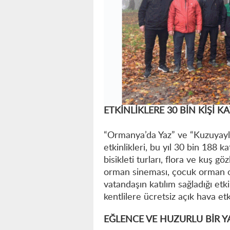
ETKİNLİKLERE 30 BİN KİŞİ KA
“Ormanya’da Yaz” ve “Kuzuyayla
etkinlikleri, bu yıl 30 bin 188 k
bisikleti turları, flora ve kuş g
orman sineması, çocuk orman ok
vatandaşın katılım sağladığı etk
kentlilere ücretsiz açık hava et
EĞLENCE VE HUZURLU BİR 