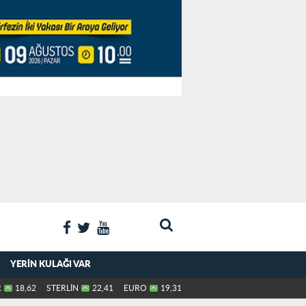
YERIN KULAĞI VAR
R
18,62
STERLİN
22,41
EURO
19,31