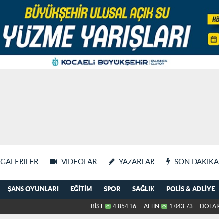
GALERILER
VIDEOLAR
YAZARLAR
SON DAKIKA
ŞANS OYUNLARI
EĞITIM
SPOR
SAĞLIK
POLIS & ADLIYE
BİST
4.854,16
ALTIN
1.043,73
DOLA