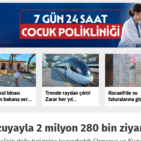
kul binası
Trende raydan çıktı!
Kocaeli’de su
 bakana sert
Zarar her yıl
faturalarına gi
sterdi!
katlanıyor
iddiası
yayla 2 milyon 280 bin ziyar