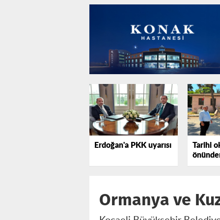
Erdoğan'a PKK uyarısı
Tarihi o
önünden
tepki gö
Ormanya ve Kuzu