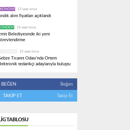
EKONOMI
13 saat önce
ındık alım fiyatları açıklandı
GÜNDEM
14 saat önce
zmit Belediyesinde iki yeni
örevlendirme
Ş DÜNYASI
15 saat önce
ebze Ticaret Odası’nda Ortem
lektronik tedarikçi adaylarıyla buluştu
BEĞEN
Beğen
TAKİP ET
Takip Et
LIG TABLOSU