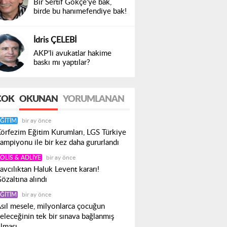
Bir Sertif Gökçe’ye bak,
birde bu hanımefendiye bak!
İdris ÇELEBİ
AKP’li avukatlar hakime
baskı mı yaptılar?
ÇOK
OKUNAN
YORUMLANAN
ĞITIM
bir ay önce
örfezim Eğitim Kurumları, LGS Türkiye
ampiyonu ile bir kez daha gururlandı
OLIS & ADLIYE
bir ay önce
avcılıktan Haluk Levent kararı!
özaltına alındı
ĞITIM
bir ay önce
sıl mesele, milyonlarca çocuğun
eleceğinin tek bir sınava bağlanmış
lması