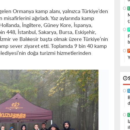
E
gelen Ormanya kamp alanı, yalnızca Türkiye’den
M
 misafirlerini ağırladı. Yaz aylarında kamp
ç
 Hollanda, İngiltere, Güney Kore, İspanya,
P
in 448, İstanbul, Sakarya, Bursa, Eskişehir,
F
İzmir ve Balıkesir başta olmak üzere Türkiye’nin
b
kamp sever ziyaret etti. Toplamda 9 bin 40 kamp
P
lediyesi’nin doğa turizmi hizmetlerinden
Y
S
B
d
İ
i