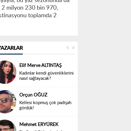
uyayla, bu yaz sezonunda da
a 2 milyon 230 bin 970,
destinasyonu toplamda 2
YAZARLAR
Elif Merve ALTINTAŞ
Kadınlar kendi güvenliklerini
nasıl sağlayacak?
Orçun OĞUZ
Kellesi kopmuş çok padişah
gördük!
Mehmet ERYÜREK