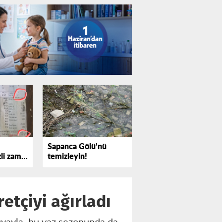
Sapanca Gölü’nü
zli zam
temizleyin!
etçiyi ağırladı