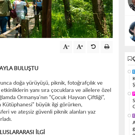
ĞAYLA BULUŞTU
E
K
ca doğa yürüyüşü, piknik, fotoğrafçılık ve
Ş
etkinliklerin yanı sıra çocuklara ve ailelere özel
P
bağlamda Ormanya’nın “Çocuk Hayvan Çiftliği”,
S
 Kütüphanesi” büyük ilgi görürken,
G
eri ve ateşsiz güvenli piknik alanları yaz
E
rladı.
A
g
USLARARASI İLGİ
o