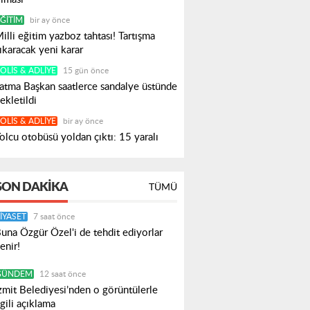
ĞITIM
bir ay önce
illi eğitim yazboz tahtası! Tartışma
ıkaracak yeni karar
OLIS & ADLIYE
15 gün önce
atma Başkan saatlerce sandalye üstünde
ekletildi
OLIS & ADLIYE
bir ay önce
olcu otobüsü yoldan çıktı: 15 yaralı
SON DAKIKA
TÜMÜ
IYASET
7 saat önce
una Özgür Özel'i de tehdit ediyorlar
enir!
GÜNDEM
12 saat önce
zmit Belediyesi’nden o görüntülerle
lgili açıklama