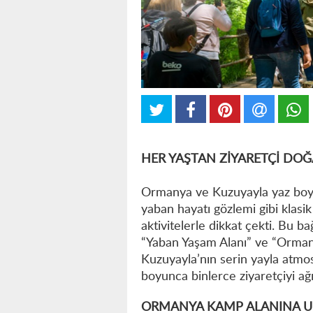
HER YAŞTAN ZİYARETÇİ DO
Ormanya ve Kuzuyayla yaz boyun
yaban hayatı gözlemi gibi klasik 
aktivitelerle dikkat çekti. Bu 
“Yaban Yaşam Alanı” ve “Orman
Kuzuyayla’nın serin yayla atmosf
boyunca binlerce ziyaretçiyi ağı
ORMANYA KAMP ALANINA UL