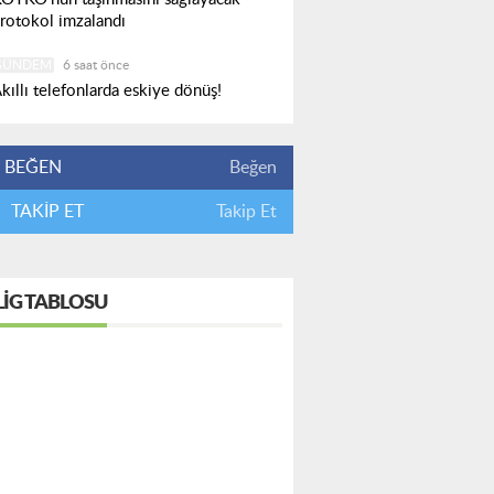
rotokol imzalandı
GÜNDEM
6 saat önce
kıllı telefonlarda eskiye dönüş!
BEĞEN
Beğen
TAKİP ET
Takip Et
LIG TABLOSU