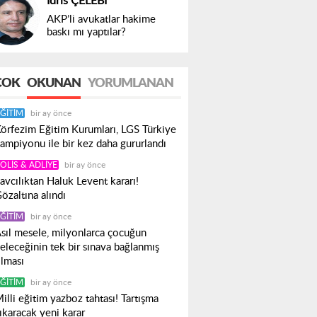
İdris ÇELEBİ
AKP’li avukatlar hakime
baskı mı yaptılar?
ÇOK
OKUNAN
YORUMLANAN
ĞITIM
bir ay önce
örfezim Eğitim Kurumları, LGS Türkiye
ampiyonu ile bir kez daha gururlandı
OLIS & ADLIYE
bir ay önce
avcılıktan Haluk Levent kararı!
özaltına alındı
ĞITIM
bir ay önce
sıl mesele, milyonlarca çocuğun
eleceğinin tek bir sınava bağlanmış
lması
ĞITIM
bir ay önce
illi eğitim yazboz tahtası! Tartışma
ıkaracak yeni karar