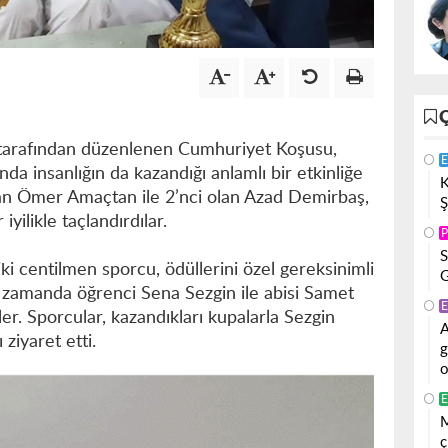
 tarafından düzenlenen Cumhuriyet Koşusu,
E
da insanlığın da kazandığı anlamlı bir etkinliğe
K
lan Ömer Amaçtan ile 2’nci olan Azad Demirbaş,
Ş
 iyilikle taçlandırdılar.
P
S
i centilmen sporcu, ödüllerini özel gereksinimli
G
ı zamanda öğrenci Sena Sezgin ile abisi Samet
E
er. Sporcular, kazandıkları kupalarla Sezgin
A
ziyaret etti.
g
o
E
M
ç