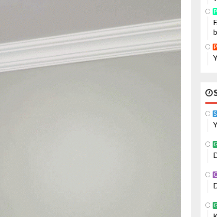
P
F
b
P
Y
S
Y
D
D
K