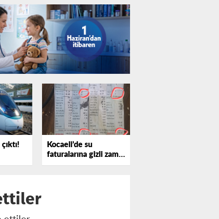
çıktı!
Kocaeli’de su
faturalarına gizli zam
iddiası
ttiler