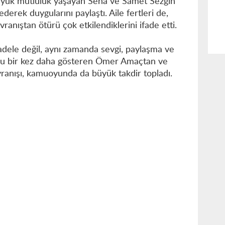
büyük mutluluk yaşayan Sena ve Samet Sezgin
derek duygularını paylaştı. Aile fertleri de,
vranıştan ötürü çok etkilendiklerini ifade etti.
adele değil, aynı zamanda sevgi, paylaşma ve
nu bir kez daha gösteren Ömer Amaçtan ve
anışı, kamuoyunda da büyük takdir topladı.