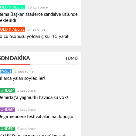
OLIS & ADLIYE
15 gün önce
atma Başkan saatlerce sandalye üstünde
ekletildi
OLIS & ADLIYE
bir ay önce
olcu otobüsü yoldan çıktı: 15 yaralı
SON DAKIKA
TÜMÜ
IYASET
2 saat sonra
ıllarca yalan söylediler!
GÜNDEM
5 saat önce
emirtaş'a yağmurlu havada su yok!
GÜNDEM
5 saat önce
eğirmendere festival alanına dönüştü
GÜNDEM
6 saat önce
OTKO’nun taşınmasını sağlayacak