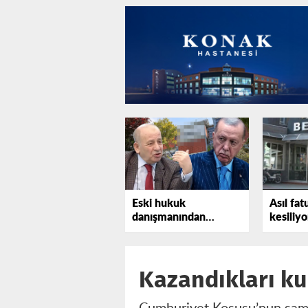
Eski hukuk
Asıl fat
danışmanından
kesiliyo
Erdoğan'a bir uyarı
daha
Kazandıkları kup