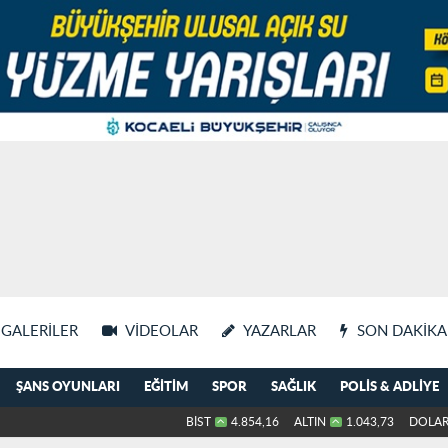
GALERILER
VIDEOLAR
YAZARLAR
SON DAKIKA
ŞANS OYUNLARI
EĞITIM
SPOR
SAĞLIK
POLIS & ADLIYE
BİST
4.854,16
ALTIN
1.043,73
DOLA