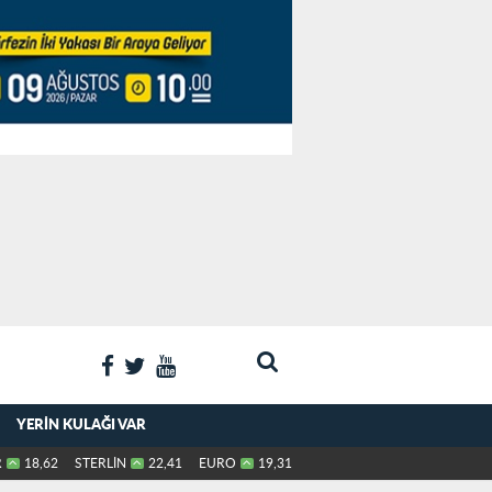
YERIN KULAĞI VAR
R
18,62
STERLİN
22,41
EURO
19,31