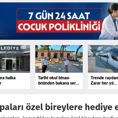
ura halka
Tarihi okul binası
Trende raydan 
r
önünden bakana sert
Zarar her yıl
tepki gösterdi!
katlanıyor
aları özel bireylere hediye e