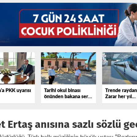
'a PKK uyarısı
Tarihi okul binası
Trende raydan 
önünden bakana sert
Zarar her yıl
tepki gösterdi!
katlanıyor
 Ertaş anısına sazlı sözlü ge