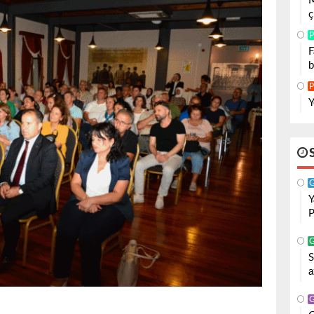
M
ç
P
F
b
P
Y
Y
P
S
a