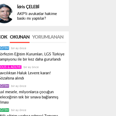
İdris ÇELEBİ
AKP’li avukatlar hakime
baskı mı yaptılar?
ÇOK
OKUNAN
YORUMLANAN
ĞITIM
bir ay önce
örfezim Eğitim Kurumları, LGS Türkiye
ampiyonu ile bir kez daha gururlandı
OLIS & ADLIYE
bir ay önce
avcılıktan Haluk Levent kararı!
özaltına alındı
ĞITIM
bir ay önce
sıl mesele, milyonlarca çocuğun
eleceğinin tek bir sınava bağlanmış
lması
ĞITIM
bir ay önce