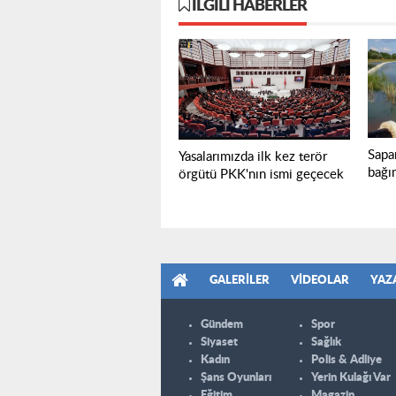
İLGILI HABERLER
Sapa
Yasalarımızda ilk kez terör
bağım
örgütü PKK'nın ismi geçecek
GALERILER
VIDEOLAR
YAZ
Gündem
Spor
Siyaset
Sağlık
Kadın
Polis & Adliye
Şans Oyunları
Yerin Kulağı Var
Eğitim
Magazin