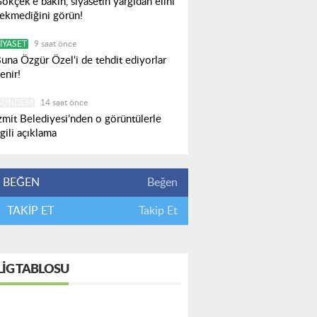
ökçek'e bakın, siyasetin yargıdan elini
ekmediğini görün!
IYASET
9 saat önce
una Özgür Özel'i de tehdit ediyorlar
enir!
GÜNDEM
14 saat önce
zmit Belediyesi’nden o görüntülerle
lgili açıklama
BEĞEN
Beğen
TAKİP ET
Takip Et
LIG TABLOSU