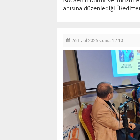
Kocaeli İl Kültür ve Turizm 
anısına düzenlediği “Rediften
26 Eylül 2025 Cuma 12:10