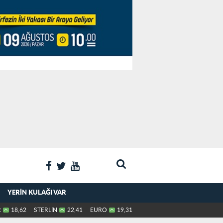
YERIN KULAĞI VAR
R
18,62
STERLİN
22,41
EURO
19,31