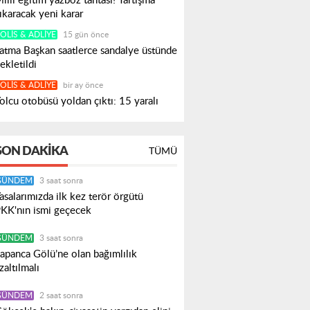
illi eğitim yazboz tahtası! Tartışma
ıkaracak yeni karar
OLIS & ADLIYE
15 gün önce
atma Başkan saatlerce sandalye üstünde
ekletildi
OLIS & ADLIYE
bir ay önce
olcu otobüsü yoldan çıktı: 15 yaralı
SON DAKIKA
TÜMÜ
GÜNDEM
3 saat sonra
asalarımızda ilk kez terör örgütü
KK'nın ismi geçecek
GÜNDEM
3 saat sonra
apanca Gölü’ne olan bağımlılık
zaltılmalı
GÜNDEM
2 saat sonra