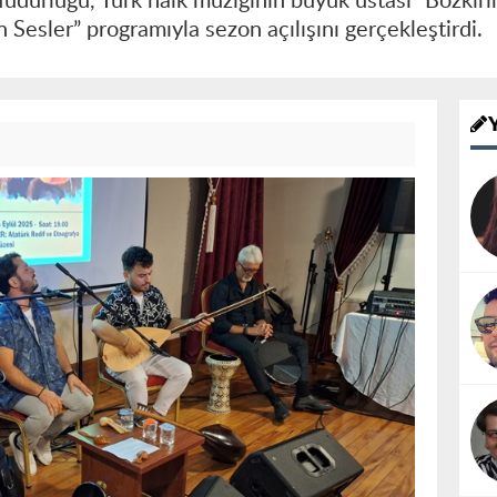
Müdürlüğü, Türk halk müziğinin büyük ustası “Bozkır
 Sesler” programıyla sezon açılışını gerçekleştirdi.