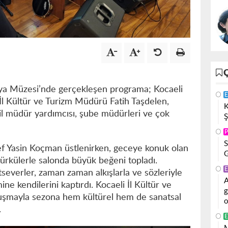
fya Müzesi’nde gerçekleşen programa; Kocaeli
E
 İl Kültür ve Turizm Müdürü Fatih Taşdelen,
K
il müdür yardımcısı, şube müdürleri ve çok
Ş
P
S
 Yasin Koçman üstlenirken, geceye konuk olan
G
 türkülerle salonda büyük beğeni topladı.
E
tseverler, zaman zaman alkışlarla ve sözleriyle
A
mine kendilerini kaptırdı. Kocaeli İl Kültür ve
g
uşmayla sezona hem kültürel hem de sanatsal
o
.
E