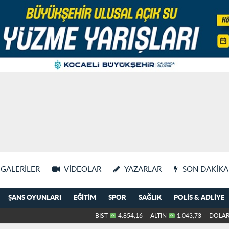
GALERILER
VIDEOLAR
YAZARLAR
SON DAKIKA
ŞANS OYUNLARI
EĞITIM
SPOR
SAĞLIK
POLIS & ADLIYE
BİST
4.854,16
ALTIN
1.043,73
DOLA