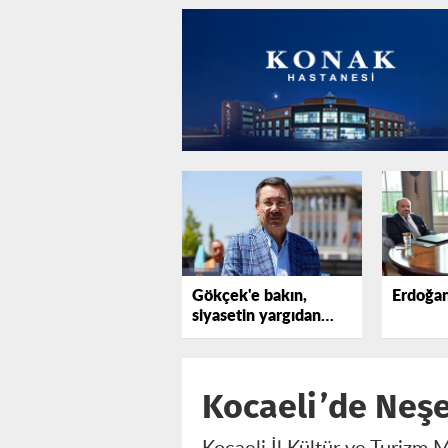
Gökçek'e bakın,
Erdoğan
siyasetin yargıdan
elini çekmediğini
görün!
Kocaeli’de Neşet