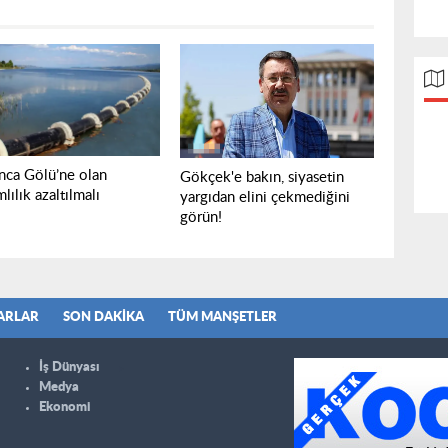
nca Gölü’ne olan
Gökçek'e bakın, siyasetin
lılık azaltılmalı
yargıdan elini çekmediğini
görün!
ARLAR
SON DAKIKA
TÜM MANŞETLER
İş Dünyası
Medya
Ekonomi