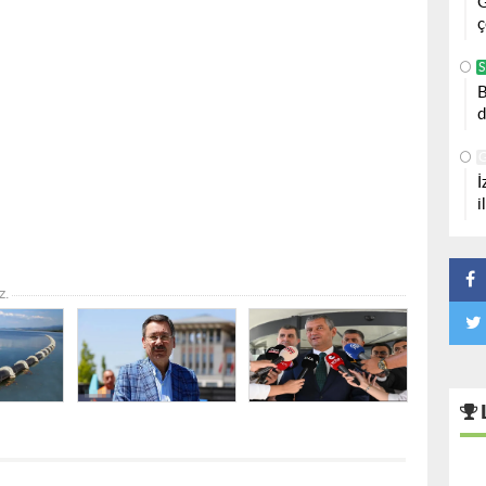
G
ç
S
B
d
İ
i
z.