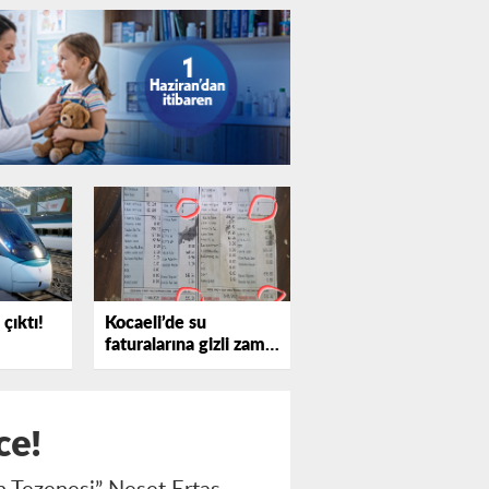
çıktı!
Kocaeli’de su
faturalarına gizli zam
iddiası
ce!