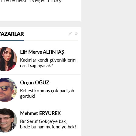
ın Tezenesi” Neşet Ertaş
YAZARLAR
Elif Merve ALTINTAŞ
Kadınlar kendi güvenliklerini
nasıl sağlayacak?
Orçun OĞUZ
Kellesi kopmuş çok padişah
gördük!
Mehmet ERYÜREK
Bir Sertif Gökçe’ye bak,
birde bu hanımefendiye bak!