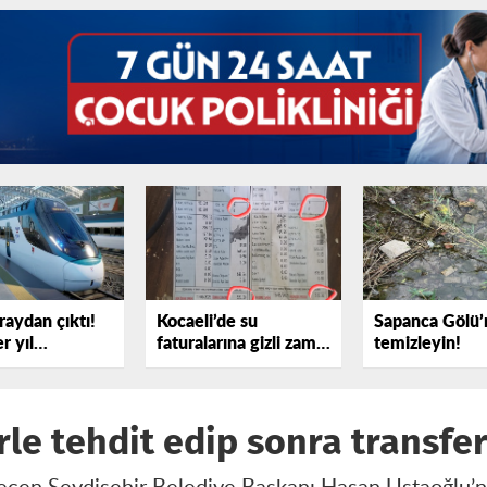
raydan çıktı!
Kocaeli’de su
Sapanca Gölü’
r yıl
faturalarına gizli zam
temizleyin!
yor
iddiası
rle tehdit edip sonra transfer