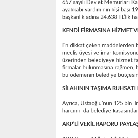
657 sayılı Devlet Memurları K
ayakkabı yardımının kişi başı 1
başkanlık adına 24.638 TL’lik ha
KENDİ FİRMASINA HİZMET V
En dikkat çeken maddelerden bi
meclis üyesi ve imar komisyon
üzerinden belediyeye hizmet fatu
firmalar bulunmasına rağmen, hi
bu ödemenin belediye bütçesinde
SİLAHININ TAŞIMA RUHSATI
Ayrıca, Ustaoğlu’nun 125 bin lira
harcının da belediye kasasından
AKP’Lİ VEKİL RAPORU PAYLA