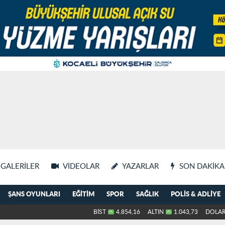
GALERILER
VIDEOLAR
YAZARLAR
SON DAKIKA
ŞANS OYUNLARI
EĞITIM
SPOR
SAĞLIK
POLIS & ADLIYE
BİST
4.854,16
ALTIN
1.043,73
DOLA