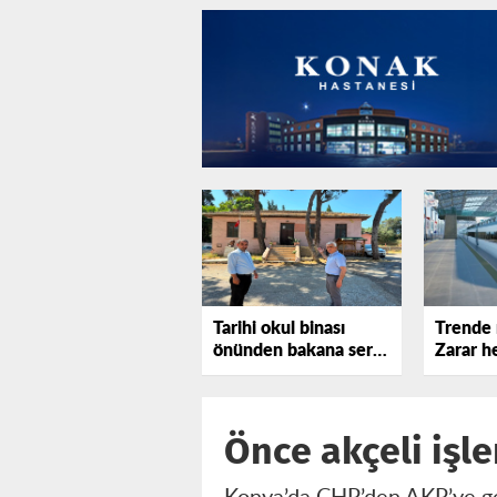
Tarihi okul binası
Trende 
önünden bakana sert
Zarar he
tepki gösterdi!
katlanı
Önce akçeli işle