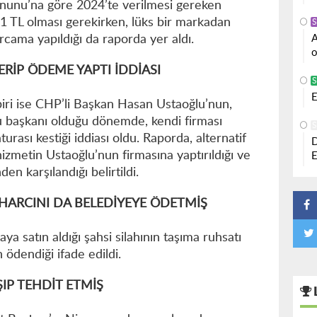
anunu’na göre 2024’te verilmesi gereken
91 TL olması gerekirken, lüks bir markadan
S
A
rcama yapıldığı da raporda yer aldı.
o
ERİP ÖDEME YAPTI İDDİASI
S
E
ri ise CHP’li Başkan Hasan Ustaoğlu’nun,
u başkanı olduğu dönemde, kendi firması
S
rası kestiği iddiası oldu. Raporda, alternatif
D
zmetin Ustaoğlu’nun firmasına yaptırıldığı ve
E
n karşılandığı belirtildi.
 HARCINI DA BELEDİYEYE ÖDETMİŞ
ya satın aldığı şahsi silahının taşıma ruhsatı
 ödendiği ifade edildi.
ŞIP TEHDİT ETMİŞ