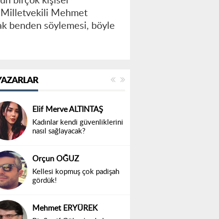
n birçok kişisel
a Milletvekili Mehmet
ak benden söylemesi, böyle
YAZARLAR
Elif Merve ALTINTAŞ
Kadınlar kendi güvenliklerini
nasıl sağlayacak?
Orçun OĞUZ
Kellesi kopmuş çok padişah
gördük!
Mehmet ERYÜREK