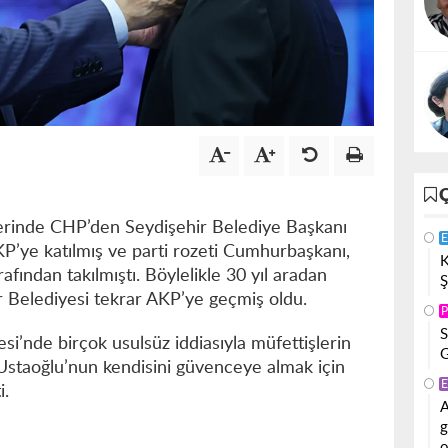
erinde CHP’den Seydişehir Belediye Başkanı
E
P’ye katılmış ve parti rozeti Cumhurbaşkanı,
K
ından takılmıştı. Böylelikle 30 yıl aradan
Ş
 Belediyesi tekrar AKP’ye geçmiş oldu.
P
S
i’nde birçok usulsüz iddiasıyla müfettişlerin
G
Ustaoğlu’nun kendisini güvenceye almak için
E
i.
A
g
o