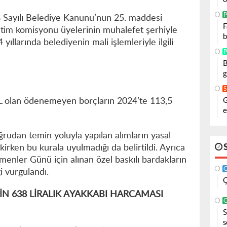
P
3 Sayılı Belediye Kanunu’nun 25. maddesi
F
tim komisyonu üyelerinin muhalefet şerhiyle
b
llarında belediyenin mali işlemleriyle ilgili
P
B
g
G
L olan ödenemeyen borçların 2024’te 113,5
e
rudan temin yoluyla yapılan alımların yasal
rekirken bu kurala uyulmadığı da belirtildi. Ayrıca
menler Günü için alınan özel baskılı bardakların
i vurgulandı.
Ç
N 638 LİRALIK AYAKKABI HARCAMASI
S
s