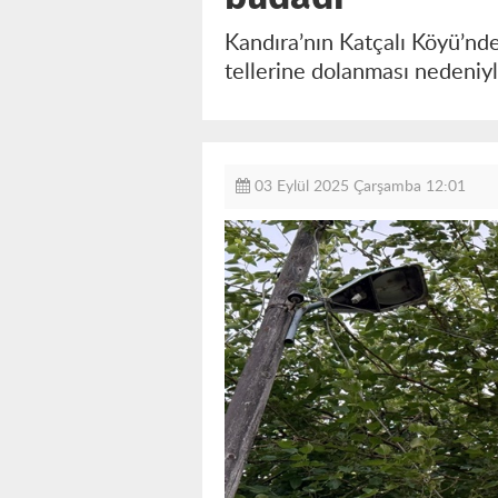
Kandıra’nın Katçalı Köyü’nde
tellerine dolanması nedeniyl
03 Eylül 2025 Çarşamba 12:01