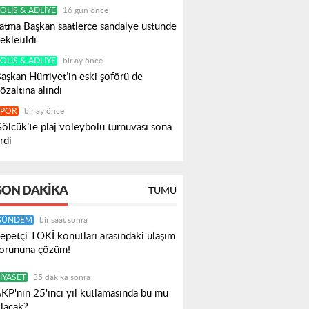
OLIS & ADLIYE
16 gün önce
atma Başkan saatlerce sandalye üstünde
ekletildi
OLIS & ADLIYE
bir ay önce
aşkan Hürriyet’in eski şoförü de
özaltına alındı
SPOR
bir ay önce
ölcük’te plaj voleybolu turnuvası sona
rdi
SON DAKIKA
TÜMÜ
GÜNDEM
bir saat sonra
epetçi TOKİ konutları arasındaki ulaşım
orununa çözüm!
IYASET
35 dakika sonra
KP'nin 25'inci yıl kutlamasında bu mu
lacak?