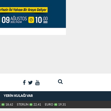
YERIN KULAĞI VAR
R
18,62
STERLİN
22,41
EURO
19,31