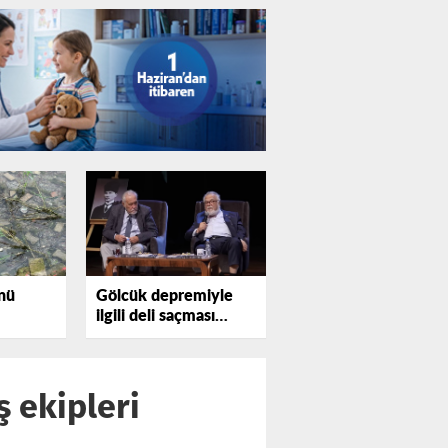
nü
Gölcük depremiyle
ilgili deli saçması
sözler profesörü
kızdırdı
ş ekipleri