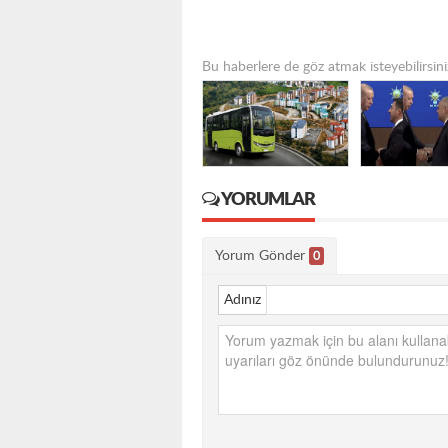
Bu haberlere de göz atmak isteyebilirsini
YORUMLAR
Yorum Gönder
0
Adınız