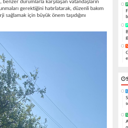
ri, benzer durumlarla karşılaşan vatandaşların
P
maları gerektiğini hatırlatarak, düzenli bakım
F
rji sağlamak için büyük önem taşıdığını
b
P
B
g
G
e
S
s
S
A
o