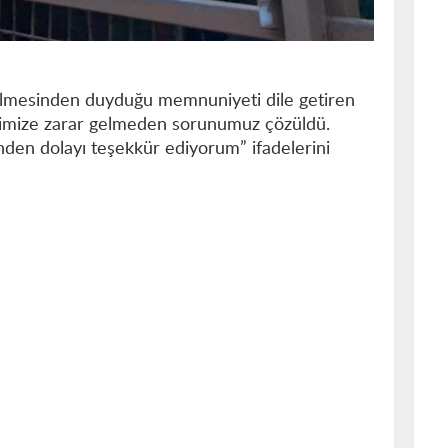
erilmesinden duyduğu memnuniyeti dile getiren
ğimize zarar gelmeden sorunumuz çözüldü.
nden dolayı teşekkür ediyorum” ifadelerini