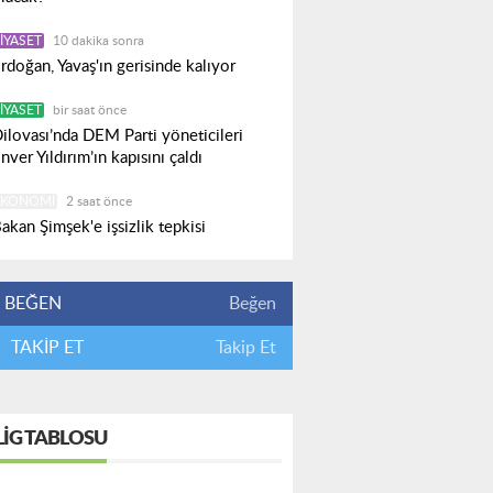
IYASET
10 dakika sonra
rdoğan, Yavaş'ın gerisinde kalıyor
IYASET
bir saat önce
ilovası’nda DEM Parti yöneticileri
nver Yıldırım’ın kapısını çaldı
EKONOMI
2 saat önce
akan Şimşek'e işsizlik tepkisi
BEĞEN
Beğen
TAKİP ET
Takip Et
LIG TABLOSU