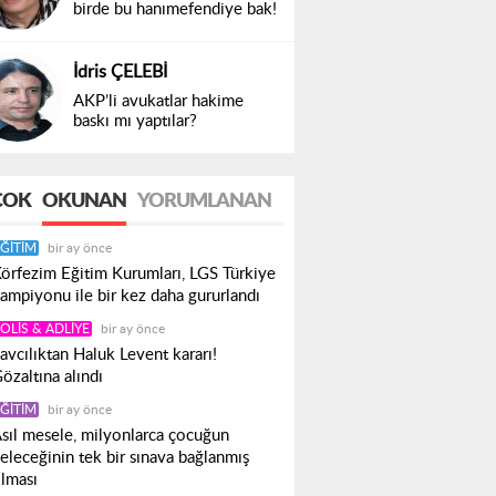
birde bu hanımefendiye bak!
İdris ÇELEBİ
AKP’li avukatlar hakime
baskı mı yaptılar?
ÇOK
OKUNAN
YORUMLANAN
ĞITIM
bir ay önce
örfezim Eğitim Kurumları, LGS Türkiye
ampiyonu ile bir kez daha gururlandı
OLIS & ADLIYE
bir ay önce
avcılıktan Haluk Levent kararı!
özaltına alındı
ĞITIM
bir ay önce
sıl mesele, milyonlarca çocuğun
eleceğinin tek bir sınava bağlanmış
lması