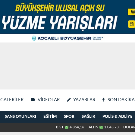
GALERILER
VIDEOLAR
YAZARLAR
SON DAKIKA
ŞANS OYUNLARI
EĞITIM
SPOR
SAĞLIK
POLIS & ADLIYE
BİST
4.854,16
ALTIN
1.043,73
DOLA