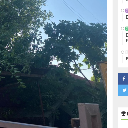
S
E
S
D
E
B