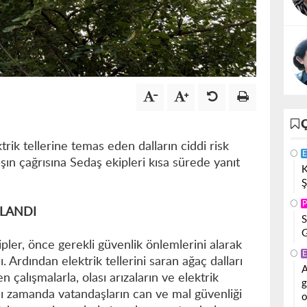
trik tellerine temas eden dalların ciddi risk
E
ın çağrısına Sedaş ekipleri kısa sürede yanıt
K
Ş
P
ĞLANDI
S
G
pler, önce gerekli güvenlik önlemlerini alarak
E
dı. Ardından elektrik tellerini saran ağaç dalları
A
en çalışmalarla, olası arızaların ve elektrik
g
ynı zamanda vatandaşların can ve mal güvenliği
o