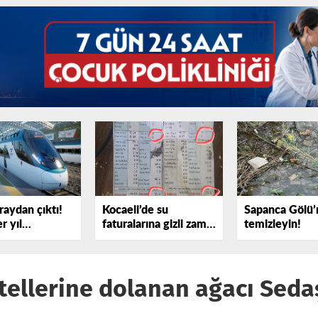
raydan çıktı!
Kocaeli’de su
Sapanca Gölü’
r yıl
faturalarına gizli zam
temizleyin!
yor
iddiası
 tellerine dolanan ağacı Seda