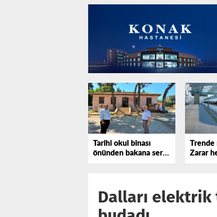
Tarihi okul binası
Trende 
önünden bakana sert
Zarar he
tepki gösterdi!
katlanı
Dalları elektrik
budadı