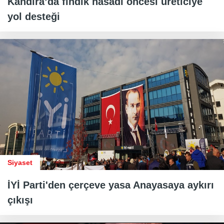
Kandıra’da fındık hasadı öncesi üreticiye
yol desteği
Siyaset
İYİ Parti'den çerçeve yasa Anayasaya aykırı
çıkışı