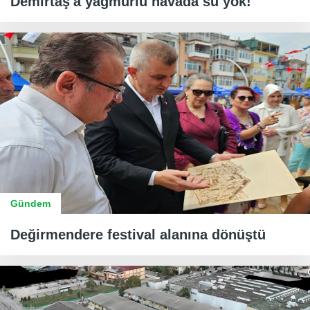
Demirtaş'a yağmurlu havada su yok!
Gündem
Değirmendere festival alanına dönüştü