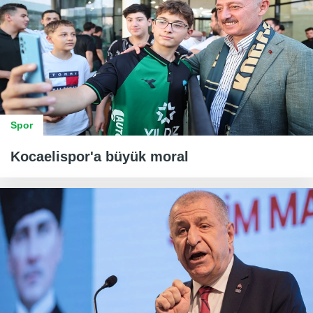
Spor
Kocaelispor'a büyük moral