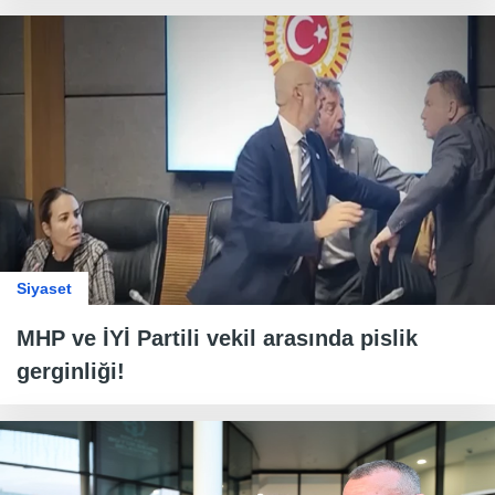
Siyaset
MHP ve İYİ Partili vekil arasında pislik
gerginliği!