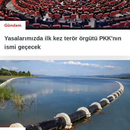
Gündem
Yasalarımızda ilk kez terör örgütü PKK'nın
ismi geçecek